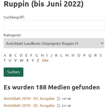
Ruppin (bis Juni 2022)
Suchbegriff:
Kategorie:
A
B
C
D
E
F
G
H
I
J
K
L
M
N
O
P
Q
R
S
T
U
V
W
X
Y
Z
Alle
Es wur­den 188 Me­di­en ge­fun­den
Amts­blatt 2010 - 03. Aus­ga­be
147 kB
Amts­blatt 2010 - 02. Aus­ga­be
221 kB