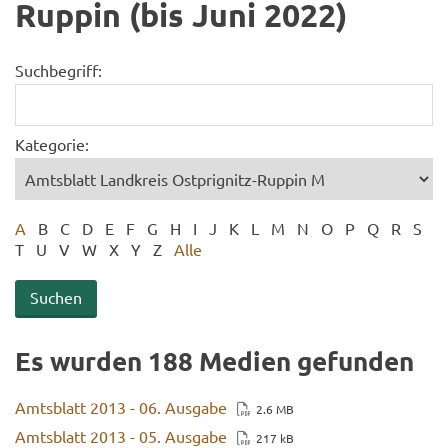
Ruppin (bis Juni 2022)
Suchbegriff:
Kategorie:
A
B
C
D
E
F
G
H
I
J
K
L
M
N
O
P
Q
R
S
T
U
V
W
X
Y
Z
Alle
Es wur­den 188 Me­di­en ge­fun­den
Amts­blatt 2013 - 06. Aus­ga­be
2.6 MB
Amts­blatt 2013 - 05. Aus­ga­be
217 kB