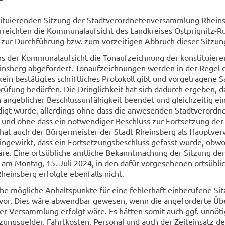
­tu­ie­ren­den Sit­zung der Stadt­ver­ord­ne­ten­ver­samm­lung Rhein
r­reich­ten die Kom­mu­nal­auf­sicht des Land­krei­ses Ostprignitz-​
zur Durch­füh­rung bzw. zum vor­zei­ti­gen Ab­bruch die­ser Sit­zun
s der Kom­mu­nal­auf­sicht die Ton­auf­zeich­nung der kon­sti­tu­ie­re
s­berg ab­ge­for­dert. Ton­auf­zeich­nun­gen wer­den in der Regel 
n be­stä­tig­tes schrift­li­ches Pro­to­koll gibt und vor­ge­tra­ge­ne S
rü­fung be­dür­fen. Die Dring­lich­keit hat sich da­durch er­ge­ben, d
eb­li­cher Be­schluss­un­fä­hig­keit be­en­det und gleich­zei­tig ei
­digt wurde, al­ler­dings ohne dass die an­we­sen­den Stadt­ver­ord­n
 und ohne dass ein not­wen­di­ger Be­schluss zur Fort­set­zung der
at auch der Bür­ger­meis­ter der Stadt Rheins­berg als Haupt­ver­
in­ge­wirkt, dass ein Fort­set­zungs­be­schluss ge­fasst wurde, ob­w
e. Eine orts­üb­li­che amt­li­che Be­kannt­ma­chung der Sit­zung der
 am Mon­tag, 15. Juli 2024, in den dafür vor­ge­se­he­nen orts­üb­li
eins­berg er­folg­te eben­falls nicht.
he mög­li­che An­halts­punk­te für eine feh­ler­haft ein­be­ru­fe­ne S
vor. Dies wäre ab­wend­bar ge­we­sen, wenn die an­ge­for­der­te Übe
er Ver­samm­lung er­folgt wäre. Es hät­ten somit auch ggf. un­nö­ti
zungs­gel­der, Fahrt­kos­ten, Per­so­nal und auch der Zeit­ein­satz de