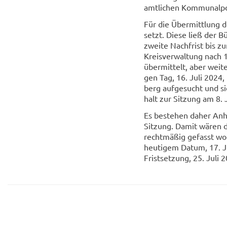
amt­li­chen Kom­mu­nal­po­
Für die Über­mitt­lung d
setzt. Diese ließ der Bü
zwei­te Nach­frist bis z
Kreis­ver­wal­tung nach 1
über­mit­telt, aber wei­t
gen Tag, 16. Juli 2024, 
berg auf­ge­sucht und sic
halt zur Sit­zung am 8. J
Es be­stehen daher An­ha
Sit­zung. Damit wären di
recht­mä­ßig ge­fasst wor
heu­ti­gem Datum, 17. J
Frist­set­zung, 25. Juli 