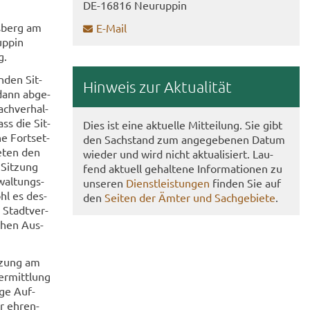
DE-​16816 Neu­rup­pin
s­berg am
E-​Mail
Ruppin
g.
n­den Sit­
Hin­weis zur Ak­tua­li­tät
dann ab­ge­
ach­ver­hal­
ass die Sit­
Dies ist eine ak­tu­el­le Mit­tei­lung. Sie gibt
ne Fort­set­
den Sach­stand zum an­ge­ge­be­nen Datum
e­ten den
wie­der und wird nicht ak­tua­li­siert. Lau­
 Sit­zung
fend ak­tu­ell ge­hal­te­ne In­for­ma­tio­nen zu
wal­tungs­
un­se­ren
Dienst­leis­tun­gen
fin­den Sie auf
ohl es des­
den
Sei­ten der Ämter und Sach­ge­bie­te
.
 Stadt­ver­
­chen Aus­
it­zung am
r­mitt­lung
­ge Auf­
r eh­ren­