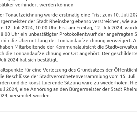
li­ti­ker ver­hin­dert wer­den kön­nen.
er Ton­auf­zeich­nung wurde erst­ma­lig eine Frist zum 10. Juli 20
r­ger­meis­ter der Stadt Rheins­berg eben­so ver­strei­chen, wie a
um 12. Juli 2024, 10.00 Uhr. Erst am Frei­tag, 12. Juli 2024, wurd
8.00 Uhr ein un­be­stä­tig­ter Pro­to­koll­ent­wurf der an­ge­frag­ten 
er­hin die Über­mitt­lung der Ton­band­auf­zeich­nung ver­wei­gert. A
haben Mit­ar­bei­ten­de der Kom­mu­nal­auf­sicht die Stadt­ver­wal­t
h die Ton­band­auf­zeich­nung vor Ort an­ge­hört. Der ge­schil­der­t
uli 2024 hat sich be­stä­tigt.
lts­punk­te für eine Ver­let­zung des Grund­sat­zes der Öf­fent­lich­
e Be­schlüs­se der Stadt­ver­ord­ne­ten­ver­samm­lung vom 15. Juli
­den und die kon­sti­tu­ie­ren­de Sit­zung wäre zu wie­der­ho­len. Hie
uli 2024, eine An­hö­rung an den Bür­ger­meis­ter der Stadt Rhein
2024, ver­sen­det wor­den.