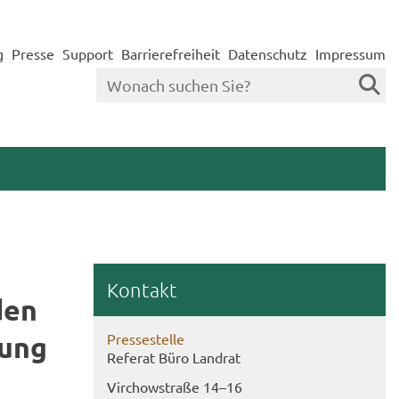
g
Presse
Support
Barrierefreiheit
Datenschutz
Impressum
Kon­takt
­den
lung
Pres­se­stel­le
Re­fe­rat Büro Land­rat
Virch­ow­stra­ße 14–16