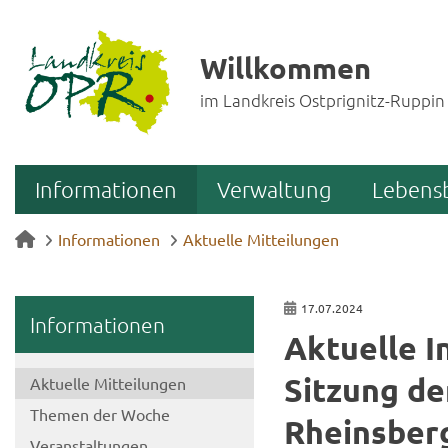
Willkommen
im Landkreis Ostprignitz-Ruppin
Informationen
Verwaltung
Lebens
Informationen
Aktuelle Mitteilungen
17.07.2024
In­for­ma­tio­nen
Ak­tu­el­le I
Sit­zung de
Ak­tu­el­le Mit­tei­lun­gen
The­men der Woche
Rheins­ber
Ver­an­stal­tun­gen