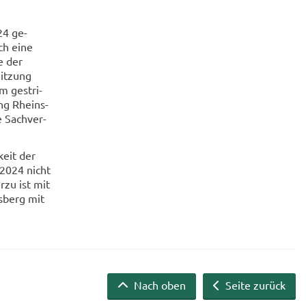
24 ge­
uch eine
e der
Sit­zung
m gest­ri­
ung Rheins­
e Sach­ver­
keit der
 2024 nicht
r­zu ist mit
s­berg mit
Nach oben
Seite zurück