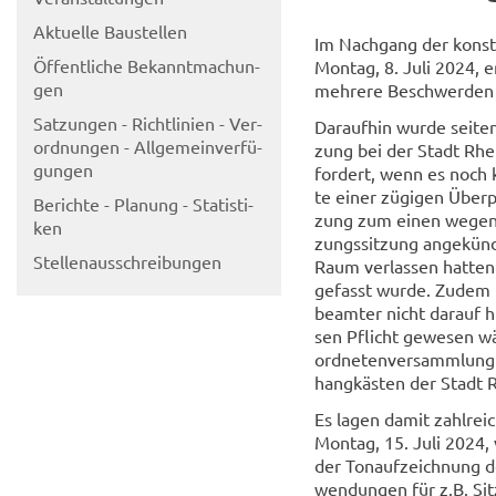
Ak­tu­el­le Bau­stel­len
Im Nach­gang der kon­sti
Öf­fent­li­che Be­kannt­ma­chun­
Mon­tag, 8. Juli 2024, e
gen
meh­re­re Be­schwer­den 
Sat­zun­gen - Richt­li­ni­en - Ver­
Dar­auf­hin wurde sei­ten
ord­nun­gen - All­ge­mein­ver­fü­
zung bei der Stadt Rhein
gun­gen
for­dert, wenn es noch kei
te einer zü­gi­gen Über­p
Be­rich­te - Pla­nung - Sta­tis­ti­
zung zum einen wegen an­g
ken
zungs­sit­zung an­ge­kün
Stel­len­aus­schrei­bun­gen
Raum ver­las­sen hat­ten
ge­fasst wurde. Zudem h
be­am­ter nicht dar­auf h
sen Pflicht ge­we­sen wär
ord­ne­ten­ver­samm­lung
hang­käs­ten der Stadt Rh
Es lagen damit zahl­rei­c
Mon­tag, 15. Juli 2024, 
der Ton­auf­zeich­nung d
wen­dun­gen für z.B. Sit­