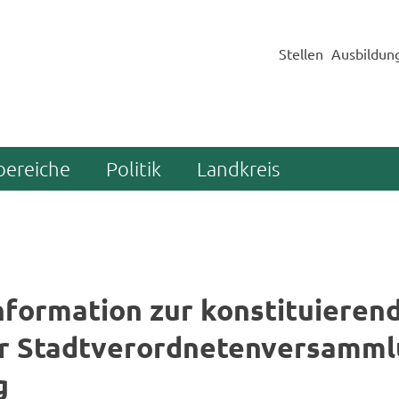
Stellen
Ausbildun
bereiche
Politik
Landkreis
n­for­ma­ti­on zur kon­sti­tu­ie­ren
r Stadt­ver­ord­ne­ten­ver­samm­
g