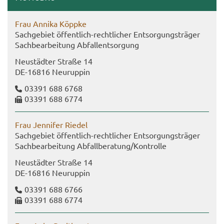
Frau An­ni­ka Köpp­ke
Sach­ge­biet öffentlich-​rechtlicher Ent­sor­gungs­trä­ger
Sach­be­ar­bei­tung Ab­fall­ent­sor­gung
Neu­städ­ter Stra­ße 14
DE-​16816 Neu­rup­pin
03391 688 6768
03391 688 6774
Frau Jen­ni­fer Rie­del
Sach­ge­biet öffentlich-​rechtlicher Ent­sor­gungs­trä­ger
Sach­be­ar­bei­tung Ab­fall­be­ra­tung/Kon­trol­le
Neu­städ­ter Stra­ße 14
DE-​16816 Neu­rup­pin
03391 688 6766
03391 688 6774