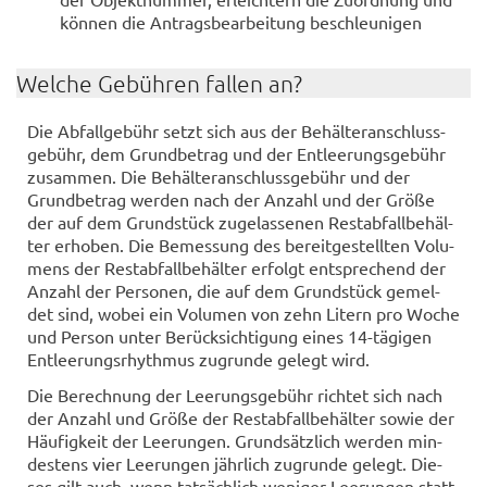
kön­nen die An­trags­be­ar­bei­tung be­schleu­ni­gen
Wel­che Ge­büh­ren fal­len an?
Die Ab­fall­ge­bühr setzt sich aus der Be­häl­ter­an­schluss­
ge­bühr, dem Grund­be­trag und der Ent­lee­rungs­ge­bühr
zu­sam­men. Die Be­häl­ter­an­schluss­ge­bühr und der
Grund­be­trag wer­den nach der An­zahl und der Größe
der auf dem Grund­stück zu­ge­las­se­nen Re­st­ab­fall­be­häl­
ter er­ho­ben. Die Be­mes­sung des be­reit­ge­stell­ten Vo­lu­
mens der Re­st­ab­fall­be­häl­ter er­folgt ent­spre­chend der
An­zahl der Per­so­nen, die auf dem Grund­stück ge­mel­
det sind, wobei ein Vo­lu­men von zehn Li­tern pro Woche
und Per­son unter Be­rück­sich­ti­gung eines 14-​tägigen
Ent­lee­rungs­rhyth­mus zu­grun­de ge­legt wird.
Die Be­rech­nung der Lee­rungs­ge­bühr rich­tet sich nach
der An­zahl und Größe der Re­st­ab­fall­be­häl­ter sowie der
Häu­fig­keit der Lee­run­gen. Grund­sätz­lich wer­den min­
des­tens vier Lee­run­gen jähr­lich zu­grun­de ge­legt. Die­
ses gilt auch, wenn tat­säch­lich we­ni­ger Lee­run­gen statt­