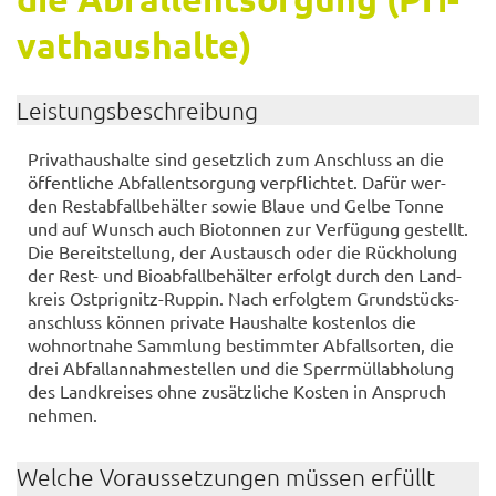
vat­haus­hal­te)
Leis­tungs­be­schrei­bung
Pri­vat­haus­hal­te sind ge­setz­lich zum An­schluss an die
öf­fent­li­che Ab­fall­ent­sor­gung ver­pflich­tet. Dafür wer­
den Re­st­ab­fall­be­häl­ter sowie Blaue und Gelbe Tonne
und auf Wunsch auch Bio­ton­nen zur Ver­fü­gung ge­stellt.
Die Be­reit­stel­lung, der Aus­tausch oder die Rück­ho­lung
der Rest- und Bio­ab­fall­be­häl­ter er­folgt durch den Land­
kreis Ostprignitz-​Ruppin. Nach er­folg­tem Grund­stücks­
an­schluss kön­nen pri­va­te Haus­hal­te kos­ten­los die
wohn­ort­na­he Samm­lung be­stimm­ter Ab­fall­sor­ten, die
drei Ab­fall­an­nah­me­stel­len und die Sperr­müll­ab­ho­lung
des Land­krei­ses ohne zu­sätz­li­che Kos­ten in An­spruch
neh­men.
Wel­che Vor­aus­set­zun­gen müs­sen er­füllt