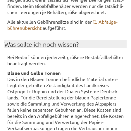
fin­den. Beim Bio­ab­fall­be­häl­ter wer­den nur die tat­säch­li­
chen Lee­run­gen je Be­häl­ter­grö­ße ab­ge­rech­net.
Alle ak­tu­el­len Ge­büh­ren­sät­ze sind in der
Ab­fall­ge­
büh­ren­über­sicht
auf­ge­führt.
Was soll­te ich noch wis­sen?
Bei Be­darf kön­nen je­der­zeit grö­ße­re Re­st­ab­fall­be­häl­ter
be­an­tragt wer­den.
Blaue und Gelbe Ton­nen
Das in den Blau­en Ton­nen be­find­li­che Ma­te­ri­al un­ter­
liegt der ge­teil­ten Zu­stän­dig­keit des Land­krei­ses
Ostprignitz-​Ruppin und der Dua­len Sys­te­me Deutsch­
lands. Für die Be­reit­stel­lung der blau­en Pa­pier­ton­ne
sowie die Samm­lung und Ver­wer­tung des Alt­pa­piers
fal­len keine se­pa­ra­ten Ge­büh­ren an. Diese Kos­ten sind
be­reits in den Ab­fall­ge­büh­ren ein­ge­rech­net. Die Kos­ten
für die Samm­lung und Ver­wer­tung der Papier-​
Verkaufsverpackungen tra­gen die Ver­brau­cher:innen