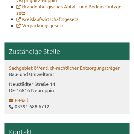
Ostprignitz-​Ruppin
Bran­den­bur­gi­sches Abfall-​ und Bo­den­schutz­ge­
setz
Kreis­lauf­wirt­schafts­ge­setz
Ver­pa­ckungs­ge­setz
Zu­stän­di­ge Stel­le
Sach­ge­biet öffentlich-​rechtlicher Ent­sor­gungs­trä­ger
Bau- und Um­welt­amt
Neu­städ­ter Stra­ße 14
DE-​16816 Neu­rup­pin
E-​Mail
03391 688 6712
Kon­takt