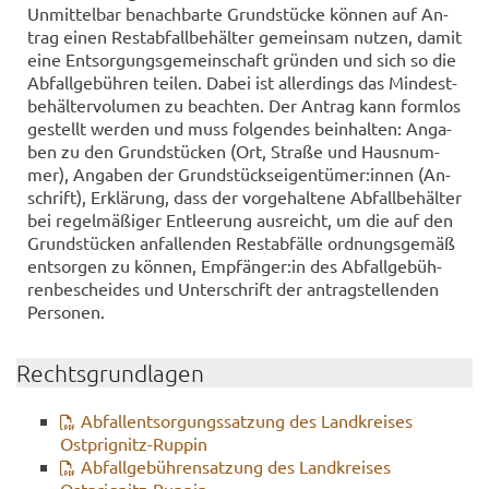
Un­mit­tel­bar be­nach­bar­te Grund­stü­cke kön­nen auf An­
trag einen Re­st­ab­fall­be­häl­ter ge­mein­sam nut­zen, damit
eine Ent­sor­gungs­ge­mein­schaft grün­den und sich so die
Ab­fall­ge­büh­ren tei­len. Dabei ist al­ler­dings das Min­dest­
be­häl­ter­vo­lu­men zu be­ach­ten. Der An­trag kann form­los
ge­stellt wer­den und muss fol­gen­des be­inhal­ten: An­ga­
ben zu den Grund­stü­cken (Ort, Stra­ße und Haus­num­
mer), An­ga­ben der Grund­stücks­ei­gen­tü­mer:innen (An­
schrift), Er­klä­rung, dass der vor­ge­hal­te­ne Ab­fall­be­häl­ter
bei re­gel­mä­ßi­ger Ent­lee­rung aus­reicht, um die auf den
Grund­stü­cken an­fal­len­den Re­st­ab­fäl­le ord­nungs­ge­mäß
ent­sor­gen zu kön­nen, Emp­fän­ger:in des Ab­fall­ge­büh­
ren­be­schei­des und Un­ter­schrift der an­trag­stel­len­den
Per­so­nen.
Rechts­grund­la­gen
Ab­fall­ent­sor­gungs­sat­zung des Land­krei­ses
Ostprignitz-​Ruppin
Ab­fall­ge­büh­ren­sat­zung des Land­krei­ses