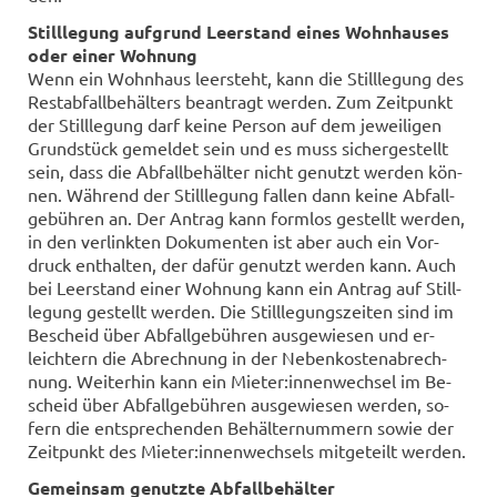
Still­le­gung auf­grund Leer­stand eines Wohn­hau­ses
oder einer Woh­nung
Wenn ein Wohn­haus leer­steht, kann die Still­le­gung des
Re­st­ab­fall­be­häl­ters be­an­tragt wer­den. Zum Zeit­punkt
der Still­le­gung darf keine Per­son auf dem je­wei­li­gen
Grund­stück ge­mel­det sein und es muss si­cher­ge­stellt
sein, dass die Ab­fall­be­häl­ter nicht ge­nutzt wer­den kön­
nen. Wäh­rend der Still­le­gung fal­len dann keine Ab­fall­
ge­büh­ren an. Der An­trag kann form­los ge­stellt wer­den,
in den ver­link­ten Do­ku­men­ten ist aber auch ein Vor­
druck ent­hal­ten, der dafür ge­nutzt wer­den kann. Auch
bei Leer­stand einer Woh­nung kann ein An­trag auf Still­
le­gung ge­stellt wer­den. Die Still­le­gungs­zei­ten sind im
Be­scheid über Ab­fall­ge­büh­ren aus­ge­wie­sen und er­
leich­tern die Ab­rech­nung in der Ne­ben­kos­ten­ab­rech­
nung. Wei­ter­hin kann ein Mie­ter:in­nen­wech­sel im Be­
scheid über Ab­fall­ge­büh­ren aus­ge­wie­sen wer­den, so­
fern die ent­spre­chen­den Be­häl­ter­num­mern sowie der
Zeit­punkt des Mie­ter:in­nen­wech­sels mit­ge­teilt wer­den.
Ge­mein­sam ge­nutz­te Ab­fall­be­häl­ter