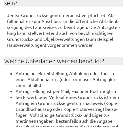
sein?
Jede:r Grund­stücks­ei­gen­tü­mer:in ist ver­pflich­tet, Ab­
fall­be­häl­ter zum An­schluss an die öf­fent­li­che Ab­fall­ent­
sor­gung des Land­krei­ses zu be­an­tra­gen. Die An­trag­stel­
lung kann stell­ver­tre­tend auch von be­voll­mäch­tig­ten
Grundstücks-​ und Ob­jekt­ver­wal­tun­gen (zum Bei­spiel
Haus­ver­wal­tun­gen) vor­ge­nom­men wer­den.
Wel­che Un­ter­la­gen wer­den be­nö­tigt?
An­trag auf Be­reit­stel­lung, Ab­ho­lung oder Tausch
eines Ab­fall­be­häl­ters (oder form­lo­ser An­trag glei­
chen In­halts)
An­trag­stel­lung ist per Mail, Fax oder Post mög­lich
bei Er­werb oder Ver­kauf eines Grund­stücks ist dem
An­trag ein Grund­stücks­ei­gen­tums­nach­weis (Kopie
Grund­buch­aus­zug oder Kopie No­tar­ver­trag) bei­zu­
fü­gen. Voll­stän­di­ge Grundstücks-​ und Ei­gen­tü­
mer:in­nen­an­ga­ben, bes­ten­falls auch die An­ga­be
der Ob­jekt­num­mer, er­leich­tern die Zu­ord­nung und