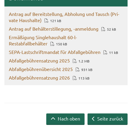
An­trag auf Be­reit­stel­lung, Ab­ho­lung und Tausch (Pri­
va­te Haus­hal­te)
121 kB
An­trag auf Be­häl­ter­stil­le­gung, -​anmeldung
52 kB
Er­mä­ßi­gung Sin­gle­haus­halt 60-​l-
Restabfallbehälter
150 kB
SEPA-​Lastschriftmandat für Ab­fall­ge­büh­ren
11 kB
Ab­fall­ge­büh­ren­sat­zung 2025
1.2 MB
Ab­fall­ge­büh­ren­über­sicht 2025
931 kB
Ab­fall­ge­büh­ren­sat­zung 2026
113 kB
Nach oben
Seite zurück