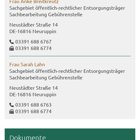
Frau Anke Breit­kreutz
Sach­ge­biet öffentlich-​rechtlicher Ent­sor­gungs­trä­ger
Sach­be­ar­bei­tung Ge­büh­ren­stel­le
Neu­städ­ter Stra­ße 14
DE-​16816 Neu­rup­pin
03391 688 6767
03391 688 6774
Frau Sarah Lahn
Sach­ge­biet öffentlich-​rechtlicher Ent­sor­gungs­trä­ger
Sach­be­ar­bei­tung Ge­büh­ren­stel­le
Neu­städ­ter Stra­ße 14
DE-​16816 Neu­rup­pin
03391 688 6763
03391 688 6774
Do­ku­men­te