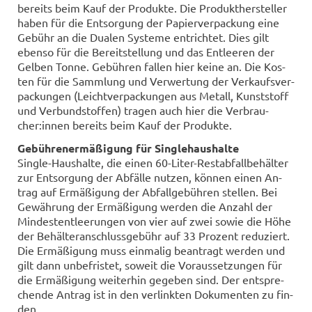
be­reits beim Kauf der Pro­duk­te. Die Pro­dukt­her­stel­ler
haben für die Ent­sor­gung der Pa­pier­ver­pa­ckung eine
Ge­bühr an die Dua­len Sys­te­me ent­rich­tet. Dies gilt
eben­so für die Be­reit­stel­lung und das Ent­lee­ren der
Gel­ben Tonne. Ge­büh­ren fal­len hier keine an. Die Kos­
ten für die Samm­lung und Ver­wer­tung der Ver­kaufs­ver­
pa­ckun­gen (Leicht­ver­pa­ckun­gen aus Me­tall, Kunst­stoff
und Ver­bund­stof­fen) tra­gen auch hier die Ver­brau­
cher:innen be­reits beim Kauf der Pro­duk­te.
Ge­büh­ren­er­mä­ßi­gung für Sin­gle­haus­hal­te
Single-​Haushalte, die einen 60-​Liter-Restabfallbehälter
zur Ent­sor­gung der Ab­fäl­le nut­zen, kön­nen einen An­
trag auf Er­mä­ßi­gung der Ab­fall­ge­büh­ren stel­len. Bei
Ge­wäh­rung der Er­mä­ßi­gung wer­den die An­zahl der
Min­dest­ent­lee­run­gen von vier auf zwei sowie die Höhe
der Be­häl­ter­an­schluss­ge­bühr auf 33 Pro­zent re­du­ziert.
Die Er­mä­ßi­gung muss ein­ma­lig be­an­tragt wer­den und
gilt dann un­be­fris­tet, so­weit die Vor­aus­set­zun­gen für
die Er­mä­ßi­gung wei­ter­hin ge­ge­ben sind. Der ent­spre­
chen­de An­trag ist in den ver­link­ten Do­ku­men­ten zu fin­
den.