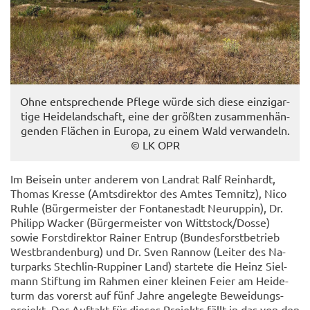
Ohne ent­spre­chen­de Pfle­ge würde sich diese ein­zig­ar­
ti­ge Hei­de­land­schaft, eine der größ­ten zu­sam­men­hän­
gen­den Flä­chen in Eu­ro­pa, zu einem Wald ver­wan­deln.
© LK OPR
Im Bei­sein unter an­de­rem von Land­rat Ralf Rein­hardt,
Tho­mas Kres­se (Amts­di­rek­tor des Amtes Tem­nitz), Nico
Ruhle (Bür­ger­meis­ter der Fon­ta­ne­stadt Neu­rup­pin), Dr.
Phil­ipp Wa­cker (Bür­ger­meis­ter von Witt­stock/Dosse)
sowie Forst­di­rek­tor Rai­ner En­trup (Bun­des­forst­be­trieb
West­bran­den­burg) und Dr. Sven Ran­now (Lei­ter des Na­
tur­parks Stechlin-​Ruppiner Land) star­te­te die Heinz Siel­
mann Stif­tung im Rah­men einer klei­nen Feier am Hei­de­
turm das vor­erst auf fünf Jahre an­ge­leg­te Be­wei­dungs­
pro­jekt. Der Auf­takt für die­ses Pro­jekts fällt in das von den