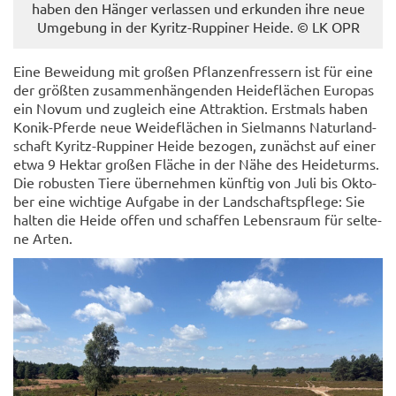
haben den Hän­ger ver­las­sen und er­kun­den ihre neue
Um­ge­bung in der Kyritz-​Ruppiner Heide. © LK OPR
Eine Be­wei­dung mit gro­ßen Pflan­zen­fres­sern ist für eine
der größ­ten zu­sam­men­hän­gen­den Hei­de­flä­chen Eu­ro­pas
ein Novum und zu­gleich eine At­trak­ti­on. Erst­mals haben
Konik-​Pferde neue Wei­de­flä­chen in Siel­manns Na­tur­land­
schaft Kyritz-​Ruppiner Heide be­zo­gen, zu­nächst auf einer
etwa 9 Hekt­ar gro­ßen Flä­che in der Nähe des Hei­de­turms.
Die ro­bus­ten Tiere über­neh­men künf­tig von Juli bis Ok­to­
ber eine wich­ti­ge Auf­ga­be in der Land­schafts­pfle­ge: Sie
hal­ten die Heide offen und schaf­fen Le­bens­raum für sel­te­
ne Arten.