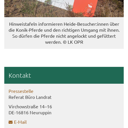
Hin­weis­ta­feln in­for­mie­ren Heide-​Besucher:innen über
die Konik-​Pferde und den rich­ti­gen Um­gang mit ihnen.
So dür­fen die Pfer­de nicht an­ge­lockt und ge­füt­tert
wer­den. © LK OPR
Kon­takt
Pres­se­stel­le
Re­fe­rat Büro Land­rat
Virch­ow­stra­ße 14–16
DE-​16816 Neu­rup­pin
E-​Mail