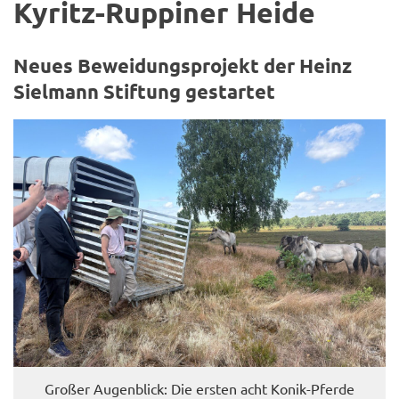
Kyritz-​Ruppiner Heide
Neues Be­wei­dungs­pro­jekt der Heinz
Siel­mann Stif­tung ge­star­tet
Gro­ßer Au­gen­blick: Die ers­ten acht Konik-​Pferde