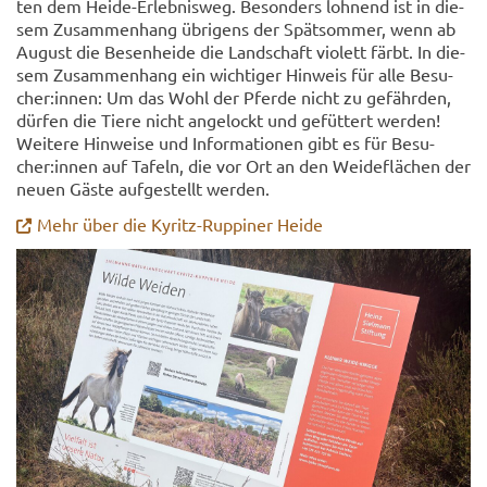
ten dem Heide-​Erlebnisweg. Be­son­ders loh­nend ist in die­
sem Zu­sam­men­hang üb­ri­gens der Spät­som­mer, wenn ab
Au­gust die Be­sen­hei­de die Land­schaft vio­lett färbt. In die­
sem Zu­sam­men­hang ein wich­ti­ger Hin­weis für alle Be­su­
cher:innen: Um das Wohl der Pfer­de nicht zu ge­fähr­den,
dür­fen die Tiere nicht an­ge­lockt und ge­füt­tert wer­den!
Wei­te­re Hin­wei­se und In­for­ma­tio­nen gibt es für Be­su­
cher:innen auf Ta­feln, die vor Ort an den Wei­de­flä­chen der
neuen Gäste auf­ge­stellt wer­den.
Mehr über die Kyritz-​Ruppiner Heide