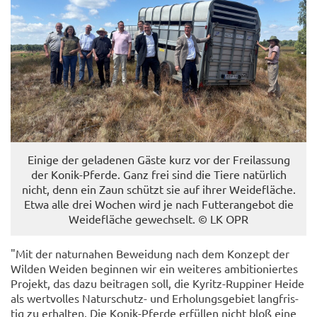
Ei­ni­ge der ge­la­de­nen Gäste kurz vor der Frei­las­sung
der Konik-​Pferde. Ganz frei sind die Tiere na­tür­lich
nicht, denn ein Zaun schützt sie auf ihrer Wei­de­flä­che.
Etwa alle drei Wo­chen wird je nach Fut­ter­an­ge­bot die
Wei­de­flä­che ge­wech­selt. © LK OPR
"Mit der na­tur­na­hen Be­wei­dung nach dem Kon­zept der
Wil­den Wei­den be­gin­nen wir ein wei­te­res am­bi­tio­nier­tes
Pro­jekt, das dazu bei­tra­gen soll, die Kyritz-​Ruppiner Heide
als wert­vol­les Naturschutz-​ und Er­ho­lungs­ge­biet lang­fris­
tig zu er­hal­ten. Die Konik-​Pferde er­fül­len nicht bloß eine