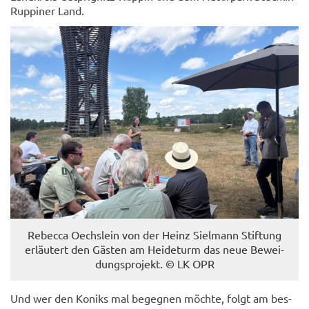
Ruppiner Land.
Re­bec­ca Oechs­lein von der Heinz Siel­mann Stif­tung
er­läu­tert den Gäs­ten am Hei­de­turm das neue Be­wei­
dungs­pro­jekt. © LK OPR
Und wer den Koniks mal be­geg­nen möch­te, folgt am bes­