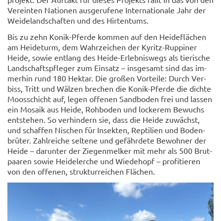
Ver­ein­ten Na­tio­nen aus­ge­ru­fe­ne In­ter­na­tio­na­le Jahr der
Wei­de­land­schaf­ten und des Hir­ten­tums.
Bis zu zehn Konik-​Pferde kom­men auf den Hei­de­flä­chen
am Hei­de­turm, dem Wahr­zei­chen der Kyritz-​Ruppiner
Heide, sowie ent­lang des Heide-​Erlebniswegs als tie­ri­sche
Land­schafts­pfle­ger zum Ein­satz – ins­ge­samt sind das im­
mer­hin rund 180 Hekt­ar. Die gro­ßen Vor­tei­le: Durch Ver­
biss, Tritt und Wäl­zen bre­chen die Konik-​Pferde die dich­te
Moos­schicht auf, legen of­fe­nen Sand­bo­den frei und las­sen
ein Mo­sa­ik aus Heide, Roh­bo­den und lo­cke­rem Be­wuchs
ent­ste­hen. So ver­hin­dern sie, dass die Heide zu­wächst,
und schaf­fen Ni­schen für In­sek­ten, Rep­ti­li­en und Bo­den­
brü­ter. Zahl­rei­che sel­te­ne und ge­fähr­de­te Be­woh­ner der
Heide – dar­un­ter der Zie­gen­mel­ker mit mehr als 500 Brut­
paa­ren sowie Hei­de­ler­che und Wie­de­hopf – pro­fi­tie­ren
von den of­fe­nen, struk­tur­rei­chen Flä­chen.