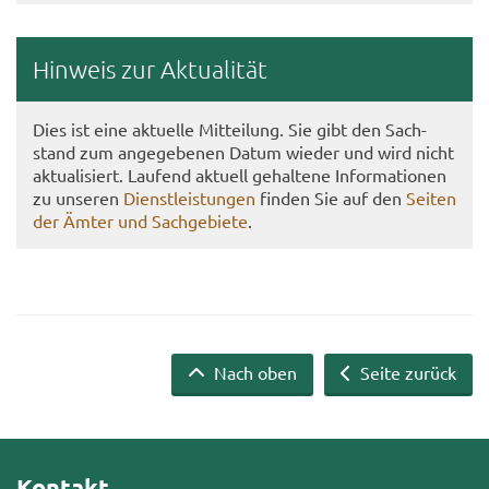
Hin­weis zur Ak­tua­li­tät
Dies ist eine ak­tu­el­le Mit­tei­lung. Sie gibt den Sach­
stand zum an­ge­ge­be­nen Datum wie­der und wird nicht
ak­tua­li­siert. Lau­fend ak­tu­ell ge­hal­te­ne In­for­ma­tio­nen
zu un­se­ren
Dienst­leis­tun­gen
fin­den Sie auf den
Sei­ten
der Ämter und Sach­ge­bie­te
.
Nach oben
Seite zurück
Kontakt