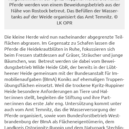
Pferde wer­den von einem Be­wei­dungs­be­trieb aus der
Nähe von Ros­tock be­treut. Das Be­fül­len der Was­ser­
tanks auf der Weide or­ga­ni­siert das Amt Tem­nitz. ©
LK OPR
Die klei­ne Herde wird nun nach­ein­an­der ab­ge­grenz­te Teil­
flä­chen ab­gra­sen. Im Ge­gen­satz zu Scha­fen las­sen die
Pfer­de die Hei­de­kraut­blü­ten in Ruhe, fo­kus­sie­ren sich
beim Fres­sen statt­des­sen auf Grä­ser, Sträu­cher und junge
Bäum­chen, was Be­treut wer­den sie dabei vom Be­wei­
dungs­be­trieb Wilde Heide GbR, der be­reits in der Lüb­t­
hee­ner Heide ge­mein­sam mit der Bun­des­an­stalt für Im­
mo­bi­li­en­auf­ga­ben (BImA) Koniks auf ehe­ma­li­gen Trup­pen­
übungs­flä­chen ein­setzt. Weil die tro­cke­ne Kyritz-​Ruppiner
Heide be­son­de­re An­for­de­run­gen an Tiere und Hal­
ter:innen stellt, be­glei­ten die Stif­tung und ihre Part­
ner:innen das erste Jahr eng. Un­ter­süt­zung kommt unter
auch vom Amt Tem­nitz, das die Was­ser­ver­sor­gung der
Pfer­de or­ga­ni­siert, sowie vom Bun­des­forst­be­trieb West­
bran­den­burg der BImA als Flä­chen­ei­gen­tü­me­rin, dem
Land­kreis Ostprignitz-​Ruppin und dem Na­tur­park Stechlin-​