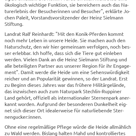
öko­lo­gisch wich­ti­ge Funk­ti­on, sie be­rei­chern auch das Na­
tur­er­leb­nis der Be­su­che­rin­nen und Be­su­cher", er­klär­te Jo­
chen Paleit, Vor­stands­vor­sit­zen­der der Heinz Siel­mann
Stif­tung.
Land­rat Ralf Rein­hardt: "Mit den Konik-​Pferden kommt
noch mehr Leben in un­se­re Heide. Sie ma­chen auch den
Na­tur­schutz, den wir hier ge­mein­sam ver­fol­gen, noch bes­
ser er­leb­bar. Ich hoffe, dass sich die Tiere gut ein­le­ben
wer­den. Vie­len Dank an die Heinz Siel­mann Stif­tung und
alle be­tei­lig­ten Part­ner aus un­se­rer Re­gi­on für ihr En­ga­ge­
ment". Damit werde die Heide um eine Se­hens­wür­dig­keit
rei­cher und an Po­pu­la­ri­tät ge­win­nen, so der Land­rat. Erst
zu Be­ginn die­ses Jah­res war das frü­he­re Mi­li­tär­ge­län­de,
das in­zwi­schen auch zum Na­tur­park Stechlin-​Ruppiner
Land ge­hört, of­fi­zi­ell als in­ter­na­tio­na­ler Ster­nen­park an­er­
kannt wor­den. Auf­grund der be­son­de­ren Dun­kel­heit eig­
net sich die­ser Ort idea­ler­wei­se für na­tur­lie­ben­de Ster­
nen­gu­cker:innen.
Ohne eine re­gel­mä­ßi­ge Pfle­ge würde die Heide all­mäh­lich
zu Wald wer­den. Bis­lang hal­ten Mahd und kon­trol­lier­tes