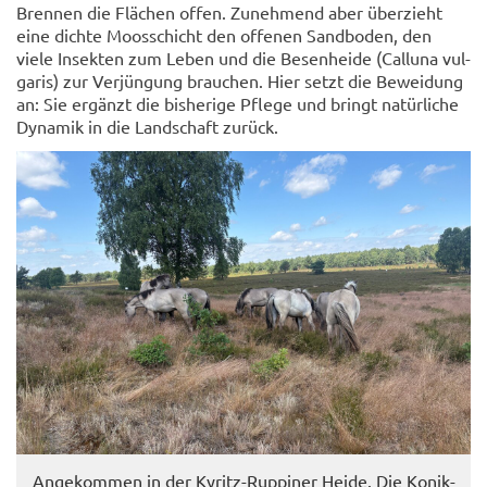
Bren­nen die Flä­chen offen. Zu­neh­mend aber über­zieht
eine dich­te Moos­schicht den of­fe­nen Sand­bo­den, den
viele In­sek­ten zum Leben und die Be­sen­hei­de (Call­u­na vul­
ga­ris) zur Ver­jün­gung brau­chen. Hier setzt die Be­wei­dung
an: Sie er­gänzt die bis­he­ri­ge Pfle­ge und bringt na­tür­li­che
Dy­na­mik in die Land­schaft zu­rück.
An­ge­kom­men in der Kyritz-​Ruppiner Heide. Die Konik-​