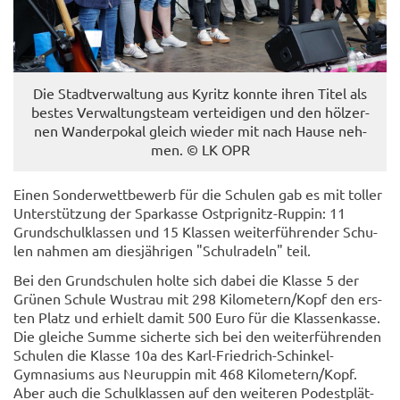
Die Stadt­ver­wal­tung aus Ky­ritz konn­te ihren Titel als
bes­tes Ver­wal­tungs­team ver­tei­di­gen und den höl­zer­
nen Wan­der­po­kal gleich wie­der mit nach Hause neh­
men. © LK OPR
Einen Son­der­wett­be­werb für die Schu­len gab es mit tol­ler
Un­ter­stüt­zung der Spar­kas­se Ostprignitz-​Ruppin: 11
Grund­schul­klas­sen und 15 Klas­sen wei­ter­füh­ren­der Schu­
len nah­men am dies­jäh­ri­gen "Schul­ra­deln" teil.
Bei den Grund­schu­len holte sich dabei die Klas­se 5 der
Grü­nen Schu­le Wus­trau mit 298 Ki­lo­me­tern/Kopf den ers­
ten Platz und er­hielt damit 500 Euro für die Klas­sen­kas­se.
Die glei­che Summe si­cher­te sich bei den wei­ter­füh­ren­den
Schu­len die Klas­se 10a des Karl-​Friedrich-Schinkel-
Gymnasiums aus Neu­rup­pin mit 468 Ki­lo­me­tern/Kopf.
Aber auch die Schul­klas­sen auf den wei­te­ren Po­dest­plät­