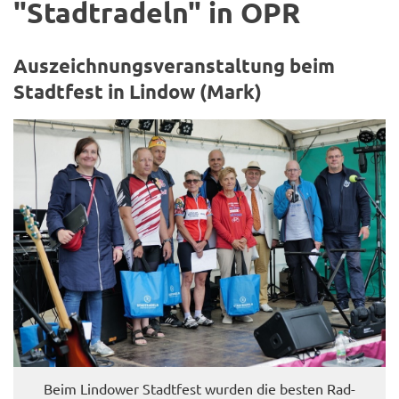
"Stadt­ra­deln" in OPR
Aus­zeich­nungs­ver­an­stal­tung beim
Stadt­fest in Lin­dow (Mark)
Beim Lin­dower Stadt­fest wur­den die bes­ten Rad­