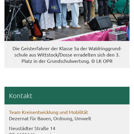
Die Geis­ter­fah­rer der Klas­se 5a der Wald­ring­grund­
schu­le aus Witt­stock/Dosse er­ra­del­ten sich den 3.
Platz in der Grund­schul­wer­tung. © LK OPR
Kon­takt
Team Kreis­ent­wick­lung und Mo­bi­li­tät
De­zer­nat für Bauen, Ord­nung, Um­welt
Neu­städ­ter Stra­ße 14