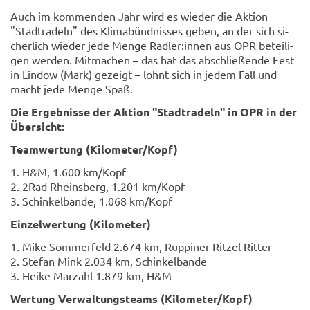
Auch im kom­men­den Jahr wird es wie­der die Ak­ti­on
"Stadt­ra­deln" des Kli­ma­bünd­nis­ses geben, an der sich si­
cher­lich wie­der jede Menge Rad­ler:innen aus OPR be­tei­li­
gen wer­den. Mit­ma­chen – das hat das ab­schlie­ßen­de Fest
in Lin­dow (Mark) ge­zeigt – lohnt sich in jedem Fall und
macht jede Menge Spaß.
Die Er­geb­nis­se der Ak­ti­on "Stadt­ra­deln" in OPR in der
Über­sicht:
Team­wer­tung (Ki­lo­me­ter/Kopf)
1. H&M, 1.600 km/Kopf
2. 2Rad Rheins­berg, 1.201 km/Kopf
3. Schin­kel­ban­de, 1.068 km/Kopf
Ein­zel­wer­tung (Ki­lo­me­ter)
1. Mike Som­mer­feld 2.674 km, Rup­pi­ner Rit­zel Rit­ter
2. Ste­fan Mink 2.034 km, Schin­kel­ban­de
3. Heike Mar­zahl 1.879 km, H&M
Wer­tung Ver­wal­tungs­teams (Ki­lo­me­ter/Kopf)