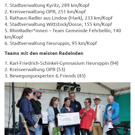
1. Stadt­ver­wal­tung Ky­ritz, 289 km/Kopf
2. Kreis­ver­wal­tung OPR, 251 km/Kopf
3. Rathaus-​Radler aus Lin­dow (Mark), 233 km/Kopf
4. Stadt­ver­wal­tung Witt­stock/Dosse, 155 km/Kopf
5. Rhin­Rad­ler*innen – Team Ge­mein­de Fehr­bel­lin, 140
km/Kopf
6. Stadt­ver­wal­tung Neu­rup­pin, 95 km/Kopf
Teams mit den meis­ten Ra­deln­den
1. Karl-​Friedrich-Schinkel-Gymnasium Neu­rup­pin (94)
2. Kreis­ver­wal­tung OPR (53)
3. Be­we­gungs­ex­per­ten & Friends (45)