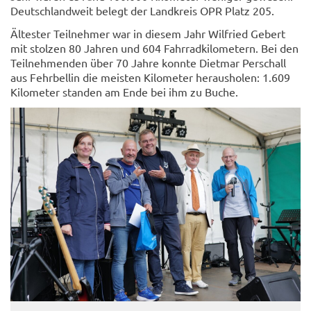
Deutsch­land­weit be­legt der Land­kreis OPR Platz 205.
Äl­tes­ter Teil­neh­mer war in die­sem Jahr Wil­fried Ge­bert
mit stol­zen 80 Jah­ren und 604 Fahr­rad­ki­lo­me­tern. Bei den
Teil­neh­men­den über 70 Jahre konn­te Diet­mar Per­schall
aus Fehr­bel­lin die meis­ten Ki­lo­me­ter her­aus­ho­len: 1.609
Ki­lo­me­ter stan­den am Ende bei ihm zu Buche.