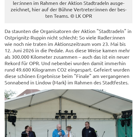
ler:innen im Rah­men der Ak­ti­on Stadt­ra­deln aus­ge­
zeich­net, hier auf der Bühne Ver­tre­ter:innen der bes­
ten Teams. © LK OPR
Da staun­ten die Or­ga­ni­sa­to­ren der Ak­ti­on "Stadt­ra­deln" in
Ostprignitz-​Ruppin nicht schlecht: So viele Rad­ler:innen
wie noch nie tra­ten im Ak­ti­ons­zeit­raum vom 23. Mai bis
12. Juni 2026 in die Pe­da­le. Aus diese Weise kamen mehr
als 300.000 Ki­lo­me­ter zu­sam­men – auch das ist ein neuer
Re­kord für OPR. Und ne­ben­bei wur­den damit im­mer­hin
rund 49.600 Ki­lo­gramm CO2 ein­ge­spart. Ge­fei­ert wur­den
diese schö­nen Er­geb­nis­se beim "Fi­na­le" am ver­gan­ge­nen
Sonn­abend in Lin­dow (Mark) im Rah­men des Stadt­fes­tes.