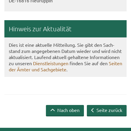
DE-​16816 Neu­rup­pin
Hin­weis zur Ak­tua­li­tät
Dies ist eine ak­tu­el­le Mit­tei­lung. Sie gibt den Sach­
stand zum an­ge­ge­be­nen Datum wie­der und wird nicht
ak­tua­li­siert. Lau­fend ak­tu­ell ge­hal­te­ne In­for­ma­tio­nen
zu un­se­ren
Dienst­leis­tun­gen
fin­den Sie auf den
Sei­ten
der Ämter und Sach­ge­bie­te
.
Nach oben
Seite zurück