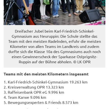
Drei­fa­cher Jubel beim Karl-​Friedrich-Schinkel-
Gymnasium aus Neu­rup­pin: Die Schu­le stell­te das
Team mit den meis­ten Ra­deln­den, er­fuhr die meis­ten
Ki­lo­me­ter von allen Teams im Land­kreis und zudem
durf­te sich die Klas­se 10a des Gym­na­si­ums auch noch
einen Ge­winnerscheck der Spar­kas­se Ostprignitz-​
Ruppin auf der Bühne ab­ho­len. © LK OPR
Teams mit den meis­ten Ki­lo­me­tern ins­ge­samt
1. Karl-​Friedrich-Schinkel-Gymnasium 19.263 km
2. Kreis­ver­wal­tung OPR 13.323 km
3. Raff­ei­sen­bank OPR eG 9.996 km
4. Team Karwe 9.096 km
5. Be­we­gungs­ex­per­ten & Friends 8.573 km