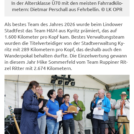
In der Al­ters­klas­se Ü70 mit den meis­ten Fahr­rad­ki­lo­
me­tern: Diet­mar Per­schall aus Fehr­bel­lin. © LK OPR
Als bes­tes Team des Jah­res 2026 wurde beim Lin­dower
Stadt­fest das Team H&M aus Ky­ritz prä­miert, das auf
1.600 Ki­lo­me­ter pro Kopf kam. Bes­tes Ver­wal­tungs­team
wur­den die Ti­tel­ver­tei­di­ger von der Stadt­ver­wal­tung Ky­
ritz mit 289 Ki­lo­me­tern pro Kopf, das des­halb auch den
Wan­der­po­kal be­hal­ten durf­te. Die Ein­zel­wer­tung ge­wann
in die­sem Jahr Mike Som­mer­feld vom Team Rup­pi­ner Rit­
zel Rit­ter mit 2.674 Ki­lo­me­tern.