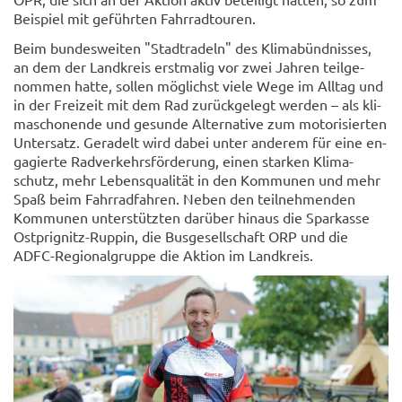
Bei­spiel mit ge­führ­ten Fahr­rad­tou­ren.
Beim bun­des­wei­ten "Stadt­ra­deln" des Kli­ma­bünd­nis­ses,
an dem der Land­kreis erst­ma­lig vor zwei Jah­ren teil­ge­
nom­men hatte, sol­len mög­lichst viele Wege im All­tag und
in der Frei­zeit mit dem Rad zu­rück­ge­legt wer­den – als kli­
ma­scho­nen­de und ge­sun­de Al­ter­na­ti­ve zum mo­to­ri­sier­ten
Un­ter­satz. Ge­ra­delt wird dabei unter an­de­rem für eine en­
ga­gier­te Rad­ver­kehrs­för­de­rung, einen star­ken Kli­ma­
schutz, mehr Le­bens­qua­li­tät in den Kom­mu­nen und mehr
Spaß beim Fahr­rad­fah­ren. Neben den teil­neh­men­den
Kom­mu­nen un­ter­stütz­ten dar­über hin­aus die Spar­kas­se
Ostprignitz-​Ruppin, die Bus­ge­sell­schaft ORP und die
ADFC-​Regionalgruppe die Ak­ti­on im Land­kreis.