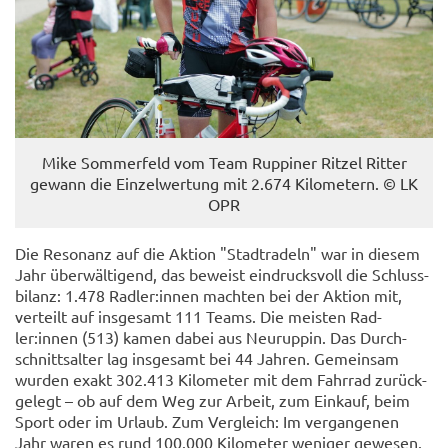
Mike Som­mer­feld vom Team Rup­pi­ner Rit­zel Rit­ter
ge­wann die Ein­zel­wer­tung mit 2.674 Ki­lo­me­tern. © LK
OPR
Die Re­so­nanz auf die Ak­ti­on "Stadt­ra­deln" war in die­sem
Jahr über­wäl­ti­gend, das be­weist ein­drucks­voll die Schluss­
bi­lanz: 1.478 Rad­ler:innen mach­ten bei der Ak­ti­on mit,
ver­teilt auf ins­ge­samt 111 Teams. Die meis­ten Rad­
ler:innen (513) kamen dabei aus Neu­rup­pin. Das Durch­
schnitts­al­ter lag ins­ge­samt bei 44 Jah­ren. Ge­mein­sam
wur­den exakt 302.413 Ki­lo­me­ter mit dem Fahr­rad zu­rück­
ge­legt – ob auf dem Weg zur Ar­beit, zum Ein­kauf, beim
Sport oder im Ur­laub. Zum Ver­gleich: Im ver­gan­ge­nen
Jahr waren es rund 100.000 Ki­lo­me­ter we­ni­ger ge­we­sen.