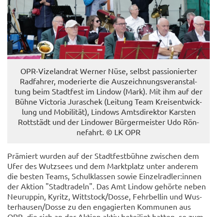
OPR-​Vizelandrat Wer­ner Nüse, selbst pas­sio­nier­ter
Rad­fah­rer, mo­de­rier­te die Aus­zeich­nungs­ver­an­stal­
tung beim Stadt­fest im Lin­dow (Mark). Mit ihm auf der
Bühne Vic­to­ria Ju­ra­schek (Lei­tung Team Kreis­ent­wick­
lung und Mo­bi­li­tät), Lin­dows Amts­di­rek­tor Kars­ten
Rott­städt und der Lin­dower Bür­ger­meis­ter Udo Rön­
ne­fahrt. © LK OPR
Prä­miert wur­den auf der Stadt­fest­büh­ne zwi­schen dem
Ufer des Wutz­sees und dem Markt­platz unter an­de­rem
die bes­ten Teams, Schul­klas­sen sowie Ein­zel­rad­ler:innen
der Ak­ti­on "Stadt­ra­deln". Das Amt Lin­dow ge­hör­te neben
Neu­rup­pin, Ky­ritz, Witt­stock/Dosse, Fehr­bel­lin und Wus­
ter­hau­sen/Dosse zu den en­ga­gier­ten Kom­mu­nen aus
OPR, die sich an der Ak­ti­on aktiv be­tei­ligt hat­ten, so zum