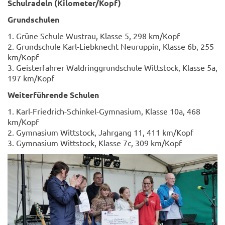
Schul­ra­deln (Ki­lo­me­ter/Kopf)
Grund­schu­len
1. Grüne Schu­le Wus­trau, Klas­se 5, 298 km/Kopf
2. Grund­schu­le Karl-​Liebknecht Neu­rup­pin, Klas­se 6b, 255
km/Kopf
3. Geis­ter­fah­rer Wald­ring­grund­schu­le Witt­stock, Klas­se 5a,
197 km/Kopf
Wei­ter­füh­ren­de Schu­len
1. Karl-​Friedrich-Schinkel-Gymnasium, Klas­se 10a, 468
km/Kopf
2. Gym­na­si­um Witt­stock, Jahr­gang 11, 411 km/Kopf
3. Gym­na­si­um Witt­stock, Klas­se 7c, 309 km/Kopf