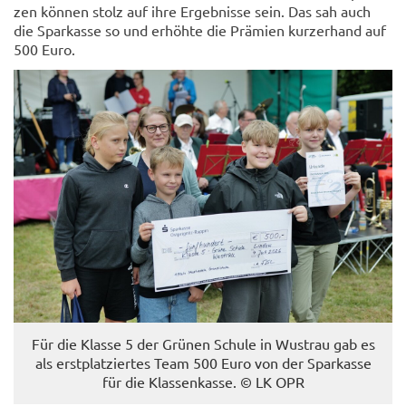
zen kön­nen stolz auf ihre Er­geb­nis­se sein. Das sah auch
die Spar­kas­se so und er­höh­te die Prä­mi­en kur­zer­hand auf
500 Euro.
Für die Klas­se 5 der Grü­nen Schu­le in Wus­trau gab es
als erst­plat­zier­tes Team 500 Euro von der Spar­kas­se
für die Klas­sen­kas­se. © LK OPR