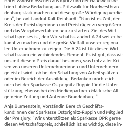
Hotel Wald­schlöss­chen aus Ky­ritz und der Hand­werks­be­
trieb Lub­low Be­da­chung aus Pritz­walk für Nord­west­bran­
den­burg stark ma­chen und diese große Wür­di­gung ver­die­
nen", be­tont Land­rat Ralf Rein­hardt. "Nun ist es Zeit, den
Kreis der Preis­trä­ge­rin­nen und Preis­trä­ger zu ver­grö­ßern
und das Ver­ga­be­ver­fah­ren neu zu star­ten. Ziel des Wirt­
schafts­prei­ses ist, den Wirt­schafts­stand­ort A 24 wei­ter be­
kannt zu ma­chen und die große Viel­falt un­se­rer re­gio­na­
len Un­ter­neh­men zu zei­gen. Die A 24 ist für die­sen Wirt­
schafts­raum ein ver­bin­den­des Ele­ment. Es ist gut, dass wir
uns mit die­sem Preis dar­auf be­sin­nen, was trotz aller Kri­
sen von un­se­ren Un­ter­neh­me­rin­nen und Un­ter­neh­mern
ge­leis­tet wird - ob bei der Schaf­fung von Ar­beits­plät­zen
oder im Be­reich der Aus­bil­dung. Be­dan­ken möch­te ich
mich bei der Spar­kas­se Ostprignitz-​Ruppin für die Un­ter­
stüt­zung, eben­so bei den Me­di­en­part­nern Mär­ki­sche All­
ge­mei­ne Zei­tung und An­ten­ne Bran­den­burg."
Anja Blu­men­stein, Vor­stän­din Be­reich Ge­schäfts­
kund:innen der Spar­kas­se Ostprignitz-​Ruppin und Mit­glied
der Preis­ju­ry: "Wir un­ter­stüt­zen als Spar­kas­se OPR gerne
die­sen Wirt­schafts­preis, schließ­lich ist es wich­tig, diese in­