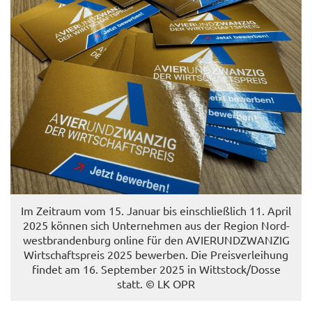
Im Zeit­raum vom 15. Ja­nu­ar bis ein­schließ­lich 11. April
2025 kön­nen sich Un­ter­neh­men aus der Re­gi­on Nord­
west­bran­den­burg on­line für den AVIER­UND­ZWAN­ZIG
Wirt­schafts­preis 2025 be­wer­ben. Die Preis­ver­lei­hung
fin­det am 16. Sep­tem­ber 2025 in Witt­stock/Dosse
statt. © LK OPR