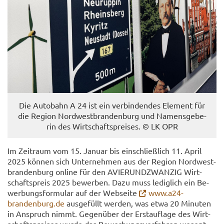
Die Au­to­bahn A 24 ist ein ver­bin­den­des Ele­ment für
die Re­gi­on Nord­west­bran­den­burg und Na­mens­ge­be­
rin des Wirt­schafts­prei­ses. © LK OPR
Im Zeit­raum vom 15. Ja­nu­ar bis ein­schließ­lich 11. April
2025 kön­nen sich Un­ter­neh­men aus der Re­gi­on Nord­west­
bran­den­burg on­line für den AVIER­UND­ZWAN­ZIG Wirt­
schafts­preis 2025 be­wer­ben. Dazu muss le­dig­lich ein Be­
wer­bungs­for­mu­lar auf der Web­sei­te
www.a24-​
brandenburg.de
aus­ge­füllt wer­den, was etwa 20 Mi­nu­ten
in An­spruch nimmt. Ge­gen­über der Erst­auf­la­ge des Wirt­