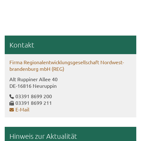
Kon­takt
Firma Re­gio­nal­ent­wick­lungs­ge­sell­schaft Nord­west­
bran­den­burg mbH (REG)
Alt Rup­pi­ner Allee 40
DE-​16816 Neu­rup­pin
03391 8699 200
03391 8699 211
E-​Mail
Hin­weis zur Ak­tua­li­tät