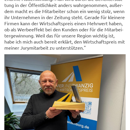
tung in der Öf­fent­lich­keit an­ders wahr­ge­nom­men, au­ßer­
dem macht es die Mit­ar­bei­ter schon ein wenig stolz, wenn
ihr Un­ter­neh­men in der Zei­tung steht. Ge­ra­de für klei­ne­re
Fir­men kann der Wirt­schafts­preis einen Mehr­wert haben,
ob als Wer­be­ef­fekt bei den Kun­den oder für die Mit­ar­bei­
ter­ge­win­nung. Weil das für un­se­re Re­gi­on wich­tig ist,
habe ich mich auch be­reit er­klärt, den Wirt­schafts­preis mit
mei­ner Ju­ry­mit­ar­beit zu un­ter­stüt­zen."