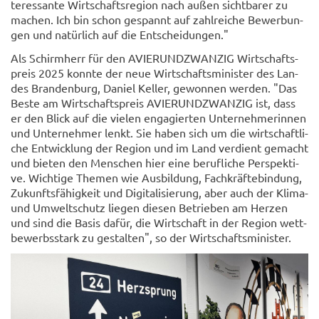
ter­es­san­te Wirt­schafts­re­gi­on nach außen sicht­ba­rer zu
ma­chen. Ich bin schon ge­spannt auf zahl­rei­che Be­wer­bun­
gen und na­tür­lich auf die Ent­schei­dun­gen."
Als Schirm­herr für den AVIER­UND­ZWAN­ZIG Wirt­schafts­
preis 2025 konn­te der neue Wirt­schafts­mi­nis­ter des Lan­
des Bran­den­burg, Da­ni­el Kel­ler, ge­won­nen wer­den. "Das
Beste am Wirt­schafts­preis AVIER­UND­ZWAN­ZIG ist, dass
er den Blick auf die vie­len en­ga­gier­ten Un­ter­neh­me­rin­nen
und Un­ter­neh­mer lenkt. Sie haben sich um die wirt­schaft­li­
che Ent­wick­lung der Re­gi­on und im Land ver­dient ge­macht
und bie­ten den Men­schen hier eine be­ruf­li­che Per­spek­ti­
ve. Wich­ti­ge The­men wie Aus­bil­dung, Fach­kräf­te­bin­dung,
Zu­kunfts­fä­hig­keit und Di­gi­ta­li­sie­rung, aber auch der Klima-​
und Um­welt­schutz lie­gen die­sen Be­trie­ben am Her­zen
und sind die Basis dafür, die Wirt­schaft in der Re­gi­on wett­
be­werbs­stark zu ge­stal­ten", so der Wirt­schafts­mi­nis­ter.