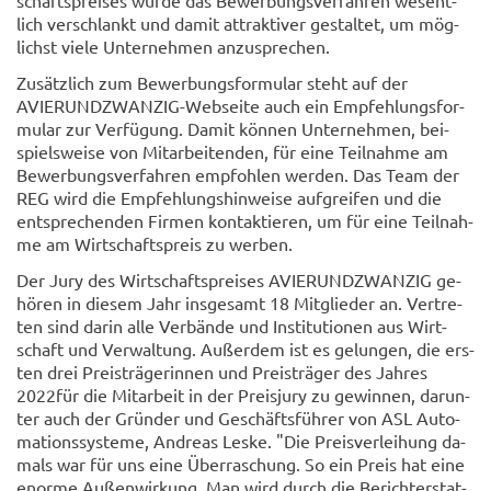
schafts­prei­ses wurde das Be­wer­bungs­ver­fah­ren we­sent­
lich ver­schlankt und damit at­trak­ti­ver ge­stal­tet, um mög­
lichst viele Un­ter­neh­men an­zu­spre­chen.
Zu­sätz­lich zum Be­wer­bungs­for­mu­lar steht auf der
AVIERUNDZWANZIG-​Webseite auch ein Emp­feh­lungs­for­
mu­lar zur Ver­fü­gung. Damit kön­nen Un­ter­neh­men, bei­
spiels­wei­se von Mit­ar­bei­ten­den, für eine Teil­nah­me am
Be­wer­bungs­ver­fah­ren emp­foh­len wer­den. Das Team der
REG wird die Emp­feh­lungs­hin­wei­se auf­grei­fen und die
ent­spre­chen­den Fir­men kon­tak­tie­ren, um für eine Teil­nah­
me am Wirt­schafts­preis zu wer­ben.
Der Jury des Wirt­schafts­prei­ses AVIER­UND­ZWAN­ZIG ge­
hö­ren in die­sem Jahr ins­ge­samt 18 Mit­glie­der an. Ver­tre­
ten sind darin alle Ver­bän­de und In­sti­tu­tio­nen aus Wirt­
schaft und Ver­wal­tung. Au­ßer­dem ist es ge­lun­gen, die ers­
ten drei Preis­trä­ge­rin­nen und Preis­trä­ger des Jah­res
2022für die Mit­ar­beit in der Preis­ju­ry zu ge­win­nen, dar­un­
ter auch der Grün­der und Ge­schäfts­füh­rer von ASL Au­to­
ma­ti­ons­sys­te­me, An­dre­as Leske. "Die Preis­ver­lei­hung da­
mals war für uns eine Über­ra­schung. So ein Preis hat eine
enor­me Au­ßen­wir­kung. Man wird durch die Be­richt­erstat­