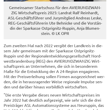
Ge­mein­sa­mer Start­schuss für den AVIER­UND­ZWAN­
ZIG Wirt­schafts­preis 2025: Land­rat Ralf Rein­hardt,
ASL-​Geschäftsführer und Ju­ry­mit­glied An­dre­as Leske,
REG-​Geschäftsführerin Ute Beh­ni­cke und die Vor­stän­
din der Spar­kas­se Ostprignitz-​Ruppin, Anja Blu­men­
stein. © LK OPR
Zum zwei­ten Mal nach 2022 ver­gibt der Land­kreis in die­
sem Jahr ge­mein­sam mit der Spar­kas­se Ostprignitz-​
Ruppin und der Re­gio­nal­ent­wick­lungs­ge­sell­schaft Nord­
west­bran­den­burg (REG) den AVIER­UND­ZWAN­ZIG Wirt­
schafts­preis an Un­ter­neh­men, die sich in be­son­de­rem
Maße für die Ent­wick­lung der A 24-​Region en­ga­gie­ren.
Mit der Preis­ver­lei­hung sol­len Fir­men aus­ge­zeich­net wer­
den, die in her­aus­ra­gen­der Weise re­gio­na­le Im­pul­se sen­
den und dar­über hin­aus vor­bild­lich wirt­schaf­ten.
"Die erste Ver­ga­be die­ses neuen Wirt­schafts­prei­ses im
Jahr 2022 hat deut­lich auf­ge­zeigt, wie sehr sich die drei
Preis­trä­ger ASL Au­to­ma­ti­ons­sys­te­me aus Neu­rup­pin, das