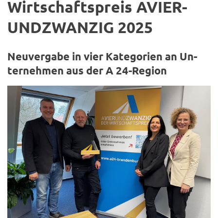
Wirt­schafts­preis AVIER­
UND­ZWAN­ZIG 2025
Neu­ver­ga­be in vier Ka­te­go­rien an Un­
ter­neh­men aus der A 24-​Region