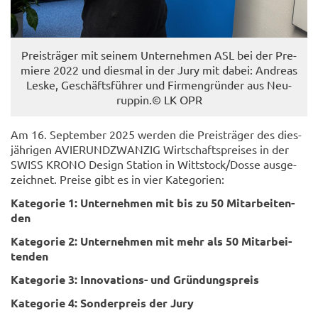
Preis­trä­ger mit sei­nem Un­ter­neh­men ASL bei der Pre­
mie­re 2022 und dies­mal in der Jury mit dabei: An­dre­as
Leske, Ge­schäfts­füh­rer und Fir­men­grün­der aus Neu­
rup­pin.© LK OPR
Am 16. Sep­tem­ber 2025 wer­den die Preis­trä­ger des dies­
jäh­ri­gen AVIER­UND­ZWAN­ZIG Wirt­schafts­prei­ses in der
SWISS KRONO De­sign Sta­ti­on in Witt­stock/Dosse aus­ge­
zeich­net. Prei­se gibt es in vier Ka­te­go­rien:
Ka­te­go­rie 1: Un­ter­neh­men mit bis zu 50 Mit­ar­bei­ten­
den
Ka­te­go­rie 2: Un­ter­neh­men mit mehr als 50 Mit­ar­bei­
ten­den
Ka­te­go­rie 3: Innovations-​ und Grün­dungs­preis
Ka­te­go­rie 4: Son­der­preis der Jury