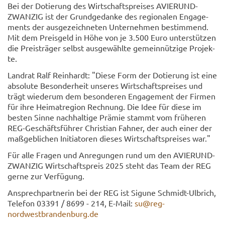
Bei der Do­tie­rung des Wirt­schafts­prei­ses AVIER­UND­
ZWAN­ZIG ist der Grund­ge­dan­ke des re­gio­na­len En­ga­ge­
ments der aus­ge­zeich­ne­ten Un­ter­neh­men be­stim­mend.
Mit dem Preis­geld in Höhe von je 3.500 Euro un­ter­stüt­zen
die Preis­trä­ger selbst aus­ge­wähl­te ge­mein­nüt­zi­ge Pro­jek­
te.
Land­rat Ralf Rein­hardt: "Diese Form der Do­tie­rung ist eine
ab­so­lu­te Be­son­der­heit un­se­res Wirt­schafts­prei­ses und
trägt wie­der­um dem be­son­de­ren En­ga­ge­ment der Fir­men
für ihre Hei­mat­re­gi­on Rech­nung. Die Idee für diese im
bes­ten Sinne nach­hal­ti­ge Prä­mie stammt vom frü­he­ren
REG-​Geschäftsführer Chris­ti­an Fah­ner, der auch einer der
maß­geb­li­chen In­itia­to­ren die­ses Wirt­schafts­prei­ses war."
Für alle Fra­gen und An­re­gun­gen rund um den AVIER­UND­
ZWAN­ZIG Wirt­schafts­preis 2025 steht das Team der REG
gerne zur Ver­fü­gung.
An­sprech­part­ne­rin bei der REG ist Si­gu­ne Schmidt-​Ulbrich,
Te­le­fon 03391 / 8699 - 214, E-​Mail:
su@reg-​
nordwestbrandenburg.de