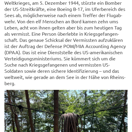
Welt­krie­ges, am 5. De­zem­ber 1944, stürz­te ein Bom­ber
der US-​Streitkräfte, eine Boe­ing B-17, im Ufer­be­reich des
Sees ab, mög­li­cher­wei­se nach einem Tref­fer der Flug­ab­
wehr. Von den elf Men­schen an Bord kamen zehn ums
Leben, acht von ihnen gel­ten aber bis zum heu­ti­gen Tag
als ver­misst. Eine Per­son über­leb­te in Kriegs­ge­fan­gen­
schaft. Das ge­naue Schick­sal der Ver­miss­ten auf­zu­klä­ren
ist der Auf­trag der De­fen­se POW/MIA Ac­coun­ting Agen­cy
(DPAA). Das ist eine Dienst­stel­le des US-​amerikanischen
Ver­tei­di­gungs­mi­nis­te­ri­ums. Sie küm­mert sich um die
Suche nach Kriegs­ge­fan­ge­nen und ver­miss­ten US-​
Soldaten sowie deren si­che­re Iden­ti­fi­zie­rung – und das
welt­weit, wie ge­ra­de an dem See in der Nähe von Rheins­
berg.