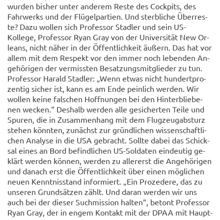
wur­den bis­her unter an­de­rem Reste des Cock­pits, des
Fahr­werks und der Flü­gel­par­tien. Und sterb­li­che Über­res­
te? Dazu wol­len sich Pro­fes­sor Stad­ler und sein US-​
Kollege, Pro­fes­sor Ryan Gray von der Uni­ver­si­tät New Or­
leans, nicht näher in der Öf­fent­lich­keit äu­ßern. Das hat vor
allem mit dem Re­spekt vor den immer noch le­ben­den An­
ge­hö­ri­gen der ver­miss­ten Be­sat­zungs­mit­glie­der zu tun.
Pro­fes­sor Ha­rald Stad­ler: „Wenn etwas nicht hun­dert­pro­
zen­tig si­cher ist, kann es am Ende pein­lich wer­den. Wir
wol­len keine fal­schen Hoff­nun­gen bei den Hin­ter­blie­be­
nen we­cken.“ Des­halb wer­den alle ge­si­cher­ten Teile und
Spu­ren, die in Zu­sam­men­hang mit dem Flug­zeug­ab­sturz
ste­hen könn­ten, zu­nächst zur gründ­li­chen wis­sen­schaft­li­
chen Ana­ly­se in die USA ge­bracht. Soll­te dabei das Schick­
sal eines an Bord be­find­li­chen US-​Soldaten ein­deu­tig ge­
klärt wer­den kön­nen, wer­den zu al­ler­erst die An­ge­hö­ri­gen
und da­nach erst die Öf­fent­lich­keit über einen mög­li­chen
neuen Kennt­nis­stand in­for­miert. „Ein Pro­ze­de­re, das zu
un­se­ren Grund­sät­zen zählt. Und daran wer­den wir uns
auch bei der die­ser Such­mis­si­on hal­ten“, be­tont Pro­fes­sor
Ryan Gray, der in engem Kon­takt mit der DPAA mit Haupt­