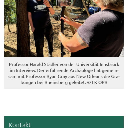
Pro­fes­sor Ha­rald Stad­ler von der Uni­ver­si­tät Inns­bruck
im In­ter­view. Der er­fah­ren­de Ar­chäo­lo­ge hat ge­mein­
sam mit Pro­fes­sor Ryan Gray aus New Or­leans die Gra­
bun­gen bei Rheins­berg ge­lei­tet. © LK OPR
Kon­takt