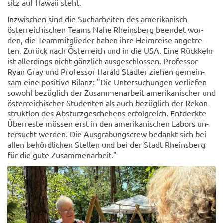
sitz auf Ha­waii steht.
In­zwi­schen sind die Such­ar­bei­ten des amerikanisch-​
österreichischen Teams Nahe Rheins­berg be­en­det wor­
den, die Team­mit­glie­der haben ihre Heim­rei­se an­ge­tre­
ten. Zu­rück nach Ös­ter­reich und in die USA. Eine Rück­kehr
ist al­ler­dings nicht gänz­lich aus­ge­schlos­sen. Pro­fes­sor
Ryan Gray und Pro­fes­sor Ha­rald Stad­ler zie­hen ge­mein­
sam eine po­si­ti­ve Bi­lanz: "Die Un­ter­su­chun­gen ver­lie­fen
so­wohl be­züg­lich der Zu­sam­men­ar­beit ame­ri­ka­ni­scher und
ös­ter­rei­chi­scher Stu­den­ten als auch be­züg­lich der Re­kon­
struk­ti­on des Ab­sturz­ge­sche­hens er­folg­reich. Ent­deck­te
Über­res­te müs­sen erst in den ame­ri­ka­ni­schen La­bors un­
ter­sucht wer­den. Die Aus­gra­bungs­crew be­dankt sich bei
allen be­hörd­li­chen Stel­len und bei der Stadt Rheins­berg
für die gute Zu­sam­men­ar­beit."