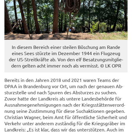
In die­sem Be­reich einer stei­len Bö­schung am Rande
eines Sees stürz­te im De­zem­ber 1944 ein Flug­zeug
der US-​Streitkräfte ab. Von den elf Be­sat­zungs­mit­glie­
dern gel­ten acht immer noch als ver­misst. © LK OPR
Be­reits in den Jah­ren 2018 und 2021 waren Teams der
DPAA in Bran­den­burg vor Ort, um nach der ge­nau­en Ab­
sturz­stel­le und nach Spu­ren des Ab­stur­zes zu su­chen.
Zuvor hatte der Land­kreis als un­te­re Lan­des­be­hör­de für
Aus­nah­me­ge­neh­mi­gun­gen nach der Kriegs­stät­ten­ver­ord­
nung seine Zu­stim­mung für diese Such­ak­tio­nen ge­ge­ben.
Chris­ti­an Wag­ner, beim Amt für öf­fent­li­che Si­cher­heit und
Ver­kehr unter an­de­rem zu­stän­dig für die Kriegs­grä­ber im
Land­kreis: „Es ist klar, dass wir das un­ter­stüt­zen. Auch im