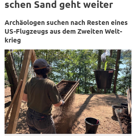
schen Sand geht wei­ter
Ar­chäo­lo­gen su­chen nach Res­ten eines
US-​Flugzeugs aus dem Zwei­ten Welt­
krieg