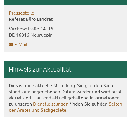
Pres­se­stel­le
Re­fe­rat Büro Land­rat
Virch­ow­stra­ße 14–16
DE-​16816 Neu­rup­pin
E-​Mail
Hin­weis zur Ak­tua­li­tät
Dies ist eine ak­tu­el­le Mit­tei­lung. Sie gibt den Sach­
stand zum an­ge­ge­be­nen Datum wie­der und wird nicht
ak­tua­li­siert. Lau­fend ak­tu­ell ge­hal­te­ne In­for­ma­tio­nen
zu un­se­ren
Dienst­leis­tun­gen
fin­den Sie auf den
Sei­ten
der Ämter und Sach­ge­bie­te
.