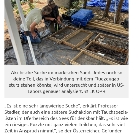
Akri­bi­sche Suche im mär­ki­schen Sand. Jedes noch so
klei­ne Teil, das in Ver­bin­dung mit dem Flug­zeug­ab­
sturz ste­hen könn­te, wird un­ter­sucht und spä­ter in US-​
Labors ge­nau­er ana­ly­siert. © LK OPR
„Es ist eine sehr lang­wie­ri­ge Suche“, er­klärt Pro­fes­sor
Stad­ler, der auch eine spä­te­re Such­ak­ti­on mit Tauch­spe­zia­
lis­ten im Ufer­be­reich des Sees für denk­bar hält. „Es ist wie
ein rie­si­ges Puz­zle mit ganz vie­len Teil­chen, das sehr viel
Zeit in An­spruch nimmt“, so der Ös­ter­rei­cher. Ge­fun­den