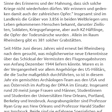
Sinne des Er­in­nerns und der Mah­nung, dass sich sol­che
Krie­ge nicht wie­der­ho­len dür­fen. Wir er­in­nern und ge­den­
ken damit auch der zahl­rei­chen Opfer.“ Ins­ge­samt sind im
Land­kreis die Grä­ber von 3.856 in bei­den Welt­krie­gen ums
Leben ge­kom­me­nen Men­schen be­kannt, dar­un­ter Zi­vi­lis­
ten, Sol­da­ten, Kriegs­ge­fan­ge­ne, aber auch KZ-​Häftlinge,
die Opfer der To­des­mär­sche wur­den . Al­lein im Raum
Rheins­berg gibt es 381 sol­cher Grab­stät­ten.
Seit Mitte Juni die­ses Jah­res wird er­neut bei Rheins­berg
nach dem ge­sucht, was mög­li­cher­wei­se neue Er­kennt­nis­se
über das Schick­sal der Ver­miss­ten des Flug­zeug­ab­stur­zes
von An­fang De­zem­ber 1944 lie­fern könn­te. Waren es in
der Ver­gan­gen­heit vor allem An­ge­hö­ri­ge des US-​Militärs,
die die Suche maß­geb­lich durch­führ­ten, so ist in die­sem
Jahr ein ge­misch­tes Archäologen-​Team aus den USA und
aus Ös­ter­reich im Auf­trag der DPAA im Ein­satz. Ins­ge­samt
rund 20 meist junge Frau­en und Män­ner, Stu­den­tin­nen
und Stu­den­ten der Uni­ver­si­tä­ten New Or­leans, Port­land,
Ber­ke­ley und Inns­bruck. Aus­gra­bungs­lei­ter sind Pro­fes­sor
Ryan Gray aus New Or­leans und Pro­fes­sor Ha­rald Stad­ler
aus Inns­bruck. Beide sind sie er­fah­re­ne Spe­zia­lis­ten auf