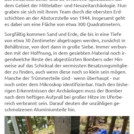
dem Ge­biet der Mittelalter-​ und Neu­zeit­ar­chäo­lo­gie. Nun
gra­ben sie sich mit ihrem Team durch die obers­ten Erd­
schich­ten an der Ab­sturz­stel­le von 1944. Ins­ge­samt geht
es dabei um eine Flä­che von etwa 300 Qua­drat­me­tern.
Sorg­fäl­tig kom­men Sand und Erde, die bis in eine Tiefe
von etwa 30 Zen­ti­me­ter ab­ge­tra­gen wer­den, zu­nächst in
Be­hält­nis­se, von dort dann in große Siebe. Immer ver­bun­
den mit der Hoff­nung, in dem ge­sieb­ten Ma­te­ri­al noch ir­
gend­wel­che Reste des ab­ge­stürz­ten Bom­bers oder Hin­
wei­se auf das Schick­sal der ver­miss­ten Be­sat­zungs­mit­glie­
der zu fin­den, auch wenn diese noch so klein sein mögen.
Man­che der Trüm­mer­tei­le sind - wenn über­haupt - nur
noch unter dem Mi­kro­skop iden­ti­fi­zier­bar. Nach den bis­he­
ri­gen Er­kennt­nis­sen der Ar­chäo­lo­gen muss der Bom­ber
nach dem hef­ti­gen Auf­prall bei gro­ßer Hitze im Ufer­be­
reich ver­brannt sein. Dar­auf deu­ten die un­zäh­li­gen ge­
schmol­ze­nen Alu­mi­ni­um­tei­le hin.