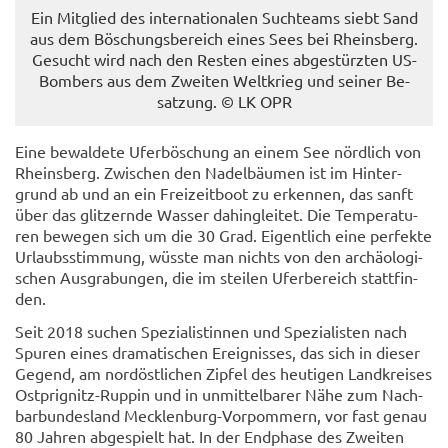
Ein Mit­glied des in­ter­na­tio­na­len Such­teams siebt Sand
aus dem Bö­schungs­be­reich eines Sees bei Rheins­berg.
Ge­sucht wird nach den Res­ten eines ab­ge­stürz­ten US-​
Bombers aus dem Zwei­ten Welt­krieg und sei­ner Be­
sat­zung. © LK OPR
Eine be­wal­de­te Ufer­bö­schung an einem See nörd­lich von
Rheins­berg. Zwi­schen den Na­del­bäu­men ist im Hin­ter­
grund ab und an ein Frei­zeit­boot zu er­ken­nen, das sanft
über das glit­zern­de Was­ser da­hin­glei­tet. Die Tem­pe­ra­tu­
ren be­we­gen sich um die 30 Grad. Ei­gent­lich eine per­fek­te
Ur­laubs­stim­mung, wüss­te man nichts von den ar­chäo­lo­gi­
schen Aus­gra­bun­gen, die im stei­len Ufer­be­reich statt­fin­
den.
Seit 2018 su­chen Spe­zia­lis­tin­nen und Spe­zia­lis­ten nach
Spu­ren eines dra­ma­ti­schen Er­eig­nis­ses, das sich in die­ser
Ge­gend, am nord­öst­li­chen Zip­fel des heu­ti­gen Land­krei­ses
Ostprignitz-​Ruppin und in un­mit­tel­ba­rer Nähe zum Nach­
bar­bun­des­land Mecklenburg-​Vorpommern, vor fast genau
80 Jah­ren ab­ge­spielt hat. In der End­pha­se des Zwei­ten