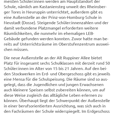
meis­ten Schü­ler:innen wer­den am Haupt­stand­ort der
Schu­le, näm­lich am Kas­ta­ni­en­steg un­weit des Rheins­ber­
ger Tores in Neu­rup­pin un­ter­rich­tet, au­ßer­dem gibt es
eine Au­ßen­stel­le an der Prinz-​von-Homburg-Schule in
Neu­stadt (Dosse). Stei­gen­de Schü­ler:in­nen­zah­len und der
damit ver­bun­de­ne Platz­man­gel er­for­der­ten wei­te­re
Räum­lich­kei­ten, die nun­mehr im ehe­ma­li­gen LEB-​
Gebäude ge­fun­den wer­den konn­ten. Zuvor hatte man be­
reits auf Un­ter­richts­räu­me im Ober­stu­fen­zen­trum aus­wei­
chen müs­sen.
Die neue Au­ßen­stel­le an der Alt Rup­pi­ner Allee bie­tet
Platz für ins­ge­samt sechs Schul­klas­sen mit der­zeit rund 50
Schü­ler:innen im Alter von 15 bis 21 Jah­ren. Auf den bei­
den Stock­wer­ken im Erd- und Ober­ge­schoss gibt es je­weils
eine Mensa für die Schul­spei­sung. Die Räume sind so aus­
ge­legt, dass die Ju­gend­li­chen und jun­gen Er­wach­se­nen
auch klei­ne­re Spei­sen selbst zu­be­rei­ten kön­nen, um auf
diese Weise zu­gleich das all­täg­li­che Leben er­ler­nen zu
kön­nen. Über­haupt liegt der Schwer­punkt der Au­ßen­stel­le
in einer be­rufs­ori­en­tier­ten Aus­rich­tung, was sich auch in
den Fach­räu­men der Schu­le wi­der­spie­gelt. Im Erd­ge­schoss