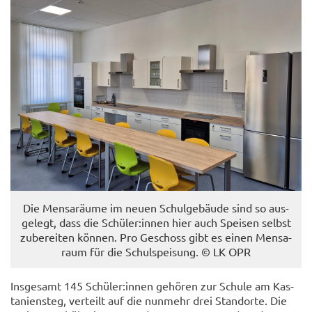
Die Men­s­a­räu­me im neuen Schul­ge­bäu­de sind so aus­
ge­legt, dass die Schü­ler:innen hier auch Spei­sen selbst
zu­be­rei­ten kön­nen. Pro Ge­schoss gibt es einen Men­s­a­
raum für die Schul­spei­sung. © LK OPR
Ins­ge­samt 145 Schü­ler:innen ge­hö­ren zur Schu­le am Kas­
ta­ni­en­steg, ver­teilt auf die nun­mehr drei Stand­or­te. Die