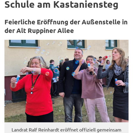
Schu­le am Kas­ta­ni­en­steg
Fei­er­li­che Er­öff­nung der Au­ßen­stel­le in
der Alt Rup­pi­ner Allee
Land­rat Ralf Rein­hardt er­öff­net of­fi­zi­ell ge­mein­sam