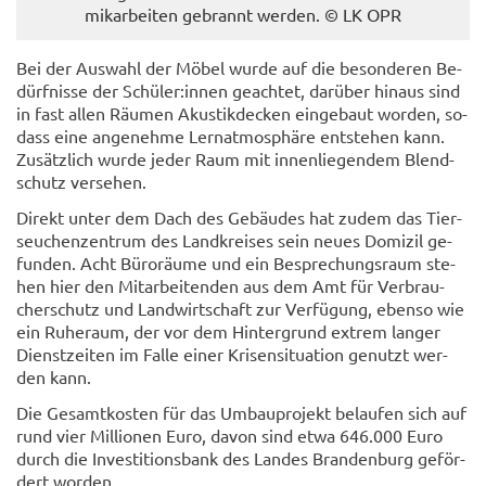
mik­ar­bei­ten ge­brannt wer­den. © LK OPR
Bei der Aus­wahl der Möbel wurde auf die be­son­de­ren Be­
dürf­nis­se der Schü­ler:innen ge­ach­tet, dar­über hin­aus sind
in fast allen Räu­men Akus­tik­de­cken ein­ge­baut wor­den, so­
dass eine an­ge­neh­me Lern­at­mo­sphä­re ent­ste­hen kann.
Zu­sätz­lich wurde jeder Raum mit in­nen­lie­gen­dem Blend­
schutz ver­se­hen.
Di­rekt unter dem Dach des Ge­bäu­des hat zudem das Tier­
seu­chen­zen­trum des Land­krei­ses sein neues Do­mi­zil ge­
fun­den. Acht Bü­ro­räu­me und ein Be­spre­chungs­raum ste­
hen hier den Mit­ar­bei­ten­den aus dem Amt für Ver­brau­
cher­schutz und Land­wirt­schaft zur Ver­fü­gung, eben­so wie
ein Ru­he­raum, der vor dem Hin­ter­grund ex­trem lan­ger
Dienst­zei­ten im Falle einer Kri­sen­si­tua­ti­on ge­nutzt wer­
den kann.
Die Ge­samt­kos­ten für das Um­bau­pro­jekt be­lau­fen sich auf
rund vier Mil­lio­nen Euro, davon sind etwa 646.000 Euro
durch die In­ves­ti­ti­ons­bank des Lan­des Bran­den­burg ge­för­
dert wor­den.