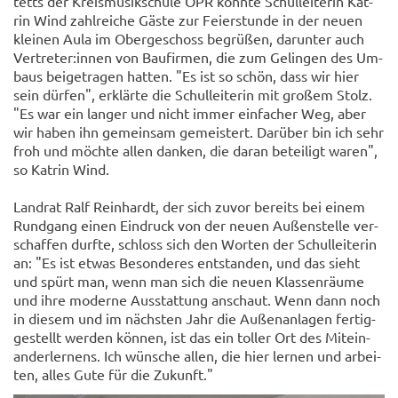
tetts der Kreis­mu­sik­schu­le OPR konn­te Schul­lei­te­rin Kat­
rin Wind zahl­rei­che Gäste zur Fei­er­stun­de in der neuen
klei­nen Aula im Ober­ge­schoss be­grü­ßen, dar­un­ter auch
Ver­tre­ter:innen von Bau­fir­men, die zum Ge­lin­gen des Um­
baus bei­getra­gen hat­ten. "Es ist so schön, dass wir hier
sein dür­fen", er­klär­te die Schul­lei­te­rin mit gro­ßem Stolz.
"Es war ein lan­ger und nicht immer ein­fa­cher Weg, aber
wir haben ihn ge­mein­sam ge­meis­tert. Dar­über bin ich sehr
froh und möch­te allen dan­ken, die daran be­tei­ligt waren",
so Kat­rin Wind.
Land­rat Ralf Rein­hardt, der sich zuvor be­reits bei einem
Rund­gang einen Ein­druck von der neuen Au­ßen­stel­le ver­
schaf­fen durf­te, schloss sich den Wor­ten der Schul­lei­te­rin
an: "Es ist etwas Be­son­de­res ent­stan­den, und das sieht
und spürt man, wenn man sich die neuen Klas­sen­räu­me
und ihre mo­der­ne Aus­stat­tung an­schaut. Wenn dann noch
in die­sem und im nächs­ten Jahr die Au­ßen­an­la­gen fer­tig­
ge­stellt wer­den kön­nen, ist das ein tol­ler Ort des Mit­ein­
an­der­ler­nens. Ich wün­sche allen, die hier ler­nen und ar­bei­
ten, alles Gute für die Zu­kunft."