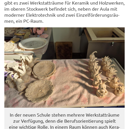
gibt es zwei Werk­statt­räu­me für Ke­ra­mik und Holz­wer­ken,
im obe­ren Stock­werk be­fin­det sich, neben der Aula mit
mo­der­ner Elek­tro­tech­nik und zwei Ein­zel­för­de­rungs­räu­
men, ein PC-​Raum.
In der neuen Schu­le ste­hen meh­re­re Werk­statt­räu­me
zur Ver­fü­gung, denn die Be­rufs­ori­en­tie­rung spielt
eine wich­ti­ge Rolle. In einem Raum kön­nen auch Ke­ra­