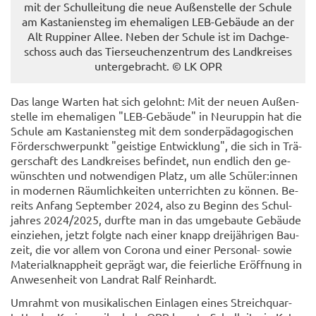
mit der Schul­lei­tung die neue Au­ßen­stel­le der Schu­le
am Kas­ta­ni­en­steg im ehe­ma­li­gen LEB-​Gebäude an der
Alt Rup­pi­ner Allee. Neben der Schu­le ist im Dach­ge­
schoss auch das Tier­seu­chen­zen­trum des Land­krei­ses
un­ter­ge­bracht. © LK OPR
Das lange War­ten hat sich ge­lohnt: Mit der neuen Au­ßen­
stel­le im ehe­ma­li­gen "LEB-​Gebäude" in Neu­rup­pin hat die
Schu­le am Kas­ta­ni­en­steg mit dem son­der­päd­ago­gi­schen
För­der­schwer­punkt "geis­ti­ge Ent­wick­lung", die sich in Trä­
ger­schaft des Land­krei­ses be­fin­det, nun end­lich den ge­
wünsch­ten und not­wen­di­gen Platz, um alle Schü­ler:innen
in mo­der­nen Räum­lich­kei­ten un­ter­rich­ten zu kön­nen. Be­
reits An­fang Sep­tem­ber 2024, also zu Be­ginn des Schul­
jah­res 2024/2025, durf­te man in das um­ge­bau­te Ge­bäu­de
ein­zie­hen, jetzt folg­te nach einer knapp drei­jäh­ri­gen Bau­
zeit, die vor allem von Co­ro­na und einer Personal-​ sowie
Ma­te­ri­al­knapp­heit ge­prägt war, die fei­er­li­che Er­öff­nung in
An­we­sen­heit von Land­rat Ralf Rein­hardt.
Um­rahmt von mu­si­ka­li­schen Ein­la­gen eines Streich­quar­