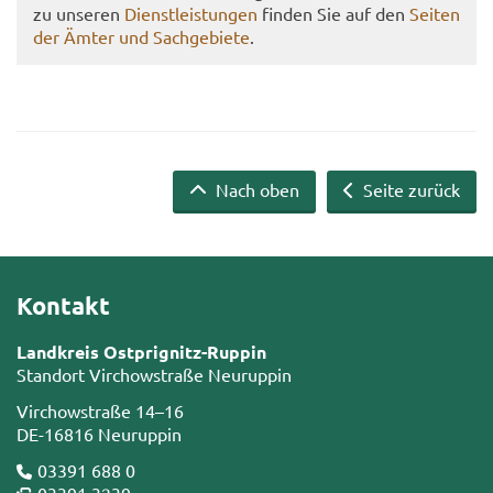
zu un­se­ren
Dienst­leis­tun­gen
fin­den Sie auf den
Sei­ten
der Ämter und Sach­ge­bie­te
.
Nach oben
Seite zurück
Kontakt
Landkreis Ostprignitz-Ruppin
Standort Virchowstraße Neuruppin
Virchowstraße 14–16
DE-16816 Neuruppin
03391 688 0
03391 3239