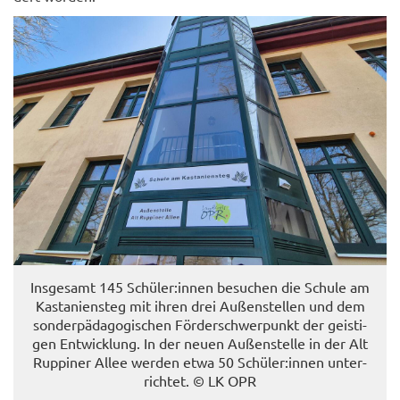
Ins­ge­samt 145 Schü­ler:innen be­su­chen die Schu­le am
Kas­ta­ni­en­steg mit ihren drei Au­ßen­stel­len und dem
son­der­päd­ago­gi­schen För­der­schwer­punkt der geis­ti­
gen Ent­wick­lung. In der neuen Au­ßen­stel­le in der Alt
Rup­pi­ner Allee wer­den etwa 50 Schü­ler:innen un­ter­
rich­tet. © LK OPR