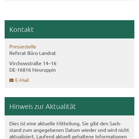
Kon­takt
Pres­se­stel­le
Re­fe­rat Büro Land­rat
Virch­ow­stra­ße 14–16
DE-​16816 Neu­rup­pin
E-​Mail
Hin­weis zur Ak­tua­li­tät
Dies ist eine ak­tu­el­le Mit­tei­lung. Sie gibt den Sach­
stand zum an­ge­ge­be­nen Datum wie­der und wird nicht
ak­tua­li­siert. Lau­fend ak­tu­ell ge­hal­te­ne In­for­ma­tio­nen