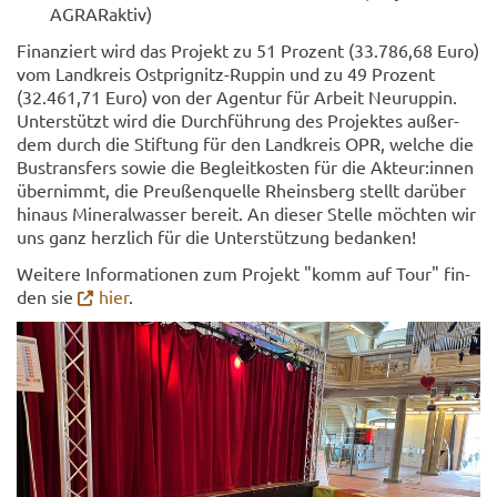
AGRARak­tiv)
Fi­nan­ziert wird das Pro­jekt zu 51 Pro­zent (33.786,68 Euro)
vom Land­kreis Ostprignitz-​Ruppin und zu 49 Pro­zent
(32.461,71 Euro) von der Agen­tur für Ar­beit Neu­rup­pin.
Un­ter­stützt wird die Durch­füh­rung des Pro­jek­tes au­ßer­
dem durch die Stif­tung für den Land­kreis OPR, wel­che die
Bus­trans­fers sowie die Be­gleit­kos­ten für die Ak­teur:innen
über­nimmt, die Preu­ßen­quel­le Rheins­berg stellt dar­über
hin­aus Mi­ne­ral­was­ser be­reit. An die­ser Stel­le möch­ten wir
uns ganz herz­lich für die Un­ter­stüt­zung be­dan­ken!
Wei­te­re In­for­ma­tio­nen zum Pro­jekt "komm auf Tour" fin­
den sie
hier
.