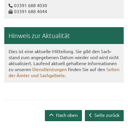
03391 688 4030
03391 688 4044
Hin­weis zur Ak­tua­li­tät
Dies ist eine ak­tu­el­le Mit­tei­lung. Sie gibt den Sach­
stand zum an­ge­ge­be­nen Datum wie­der und wird nicht
ak­tua­li­siert. Lau­fend ak­tu­ell ge­hal­te­ne In­for­ma­tio­nen
zu un­se­ren
Dienst­leis­tun­gen
fin­den Sie auf den
Sei­ten
der Ämter und Sach­ge­bie­te
.
Nach oben
Seite zurück