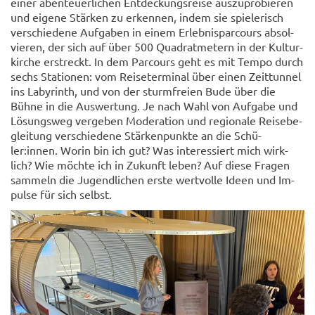
einer aben­teu­er­li­chen Ent­de­ckungs­rei­se aus­zu­pro­bie­ren
und ei­ge­ne Stär­ken zu er­ken­nen, indem sie spie­le­risch
ver­schie­de­ne Auf­ga­ben in einem Er­leb­nis­par­cours ab­sol­
vie­ren, der sich auf über 500 Qua­drat­me­tern in der Kul­tur­
kir­che er­streckt. In dem Par­cours geht es mit Tempo durch
sechs Sta­tio­nen: vom Rei­se­ter­mi­nal über einen Zeit­tun­nel
ins La­by­rinth, und von der sturm­frei­en Bude über die
Bühne in die Aus­wer­tung. Je nach Wahl von Auf­ga­be und
Lö­sungs­weg ver­ge­ben Mo­de­ra­ti­on und re­gio­na­le Rei­se­be­
glei­tung ver­schie­de­ne Stär­ken­punk­te an die Schü­
ler:innen. Worin bin ich gut? Was in­ter­es­siert mich wirk­
lich? Wie möch­te ich in Zu­kunft leben? Auf diese Fra­gen
sam­meln die Ju­gend­li­chen erste wert­vol­le Ideen und Im­
pul­se für sich selbst.