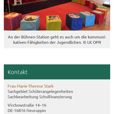
An der Bühnen-​Station geht es auch um die kom­mu­ni­
ka­ti­ven Fä­hig­kei­ten der Ju­gend­li­chen. © LK OPR
Kon­takt
Frau Marie-​Therese Stark
Sach­ge­biet Schü­ler­an­ge­le­gen­hei­ten
Sach­be­ar­bei­tung Schul­fi­nan­zie­rung
Virch­ow­stra­ße 14–16
DE-​16816 Neu­rup­pin