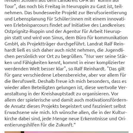
Tour", das noch bis Frei­tag in Neu­rup­pin zu Gast ist, teil­
neh­men. Das bun­des­wei­te Pro­jekt zur Be­rufs­ori­en­tie­rung
und Le­bens­pla­nung für Schü­ler:innen mit einem in­no­va­ti­
ven Er­leb­nis­par­cours fin­det auf In­itia­ti­ve des Land­krei­ses
Ostprignitz-​Ruppin und der Agen­tur für Ar­beit Neu­rup­
pin statt und wird von Sinus, dem Büro für kom­mu­ni­ka­ti­on
GmbH, als Pro­jekt­trä­ger durch­ge­führt. Land­rat Ralf Rein­
hardt ließ es sich daher auch nicht neh­men, die Ju­gend­li­
chen per­sön­lich vor Ort zu be­grü­ßen. "Nur wer seine Stär­
ken und Fä­hig­kei­ten kennt, kommt in einer kom­pli­zier­ter
wer­den­den Welt bes­ser klar", so Ralf Rein­hardt. "Das gilt
für ganz ver­schie­de­ne Le­bens­be­rei­che, aber vor allem für
die Be­rufs­welt. Des­halb freue ich mich be­son­ders, dass es
wie­der allen Be­tei­lig­ten ge­lun­gen ist, diese wert­vol­le Ver­
an­stal­tung in der Kreis­haupt­stadt zu or­ga­ni­sie­ren. Vor
allem der spie­le­ri­sche und damit auch mo­ti­va­ti­ons­för­dern­
de An­satz die­ses Pro­jekts be­geis­tert und fas­zi­niert selbst
Er­wach­se­ne wie mich. Ich wün­sche allen, die in der Kul­tur­
kir­che dabei sind, jede Menge neue Er­kennt­nis­se und Ori­
en­tie­rungs­hil­fen für die Zu­kunft.“