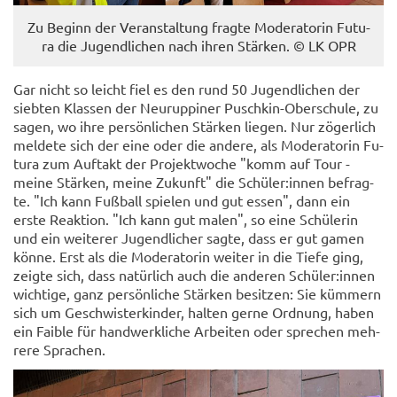
Zu Be­ginn der Ver­an­stal­tung frag­te Mo­de­ra­to­rin Fu­tu­
ra die Ju­gend­li­chen nach ihren Stär­ken. © LK OPR
Gar nicht so leicht fiel es den rund 50 Ju­gend­li­chen der
sieb­ten Klas­sen der Neu­rup­pi­ner Puschkin-​Oberschule, zu
sagen, wo ihre per­sön­li­chen Stär­ken lie­gen. Nur zö­ger­lich
mel­de­te sich der eine oder die an­de­re, als Mo­de­ra­to­rin Fu­
tu­ra zum Auf­takt der Pro­jekt­wo­che "komm auf Tour -
meine Stär­ken, meine Zu­kunft" die Schü­ler:innen be­frag­
te. "Ich kann Fuß­ball spie­len und gut essen", dann ein
erste Re­ak­ti­on. "Ich kann gut malen", so eine Schü­le­rin
und ein wei­te­rer Ju­gend­li­cher sagte, dass er gut gamen
könne. Erst als die Mo­de­ra­to­rin wei­ter in die Tiefe ging,
zeig­te sich, dass na­tür­lich auch die an­de­ren Schü­ler:innen
wich­ti­ge, ganz per­sön­li­che Stär­ken be­sit­zen: Sie küm­mern
sich um Ge­schwis­ter­kin­der, hal­ten gerne Ord­nung, haben
ein Fai­ble für hand­werk­li­che Ar­bei­ten oder spre­chen meh­
re­re Spra­chen.