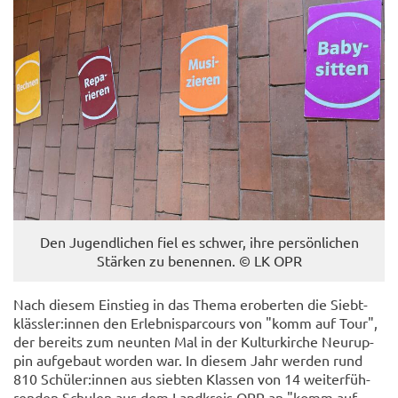
Den Ju­gend­li­chen fiel es schwer, ihre per­sön­li­chen
Stär­ken zu be­nen­nen. © LK OPR
Nach die­sem Ein­stieg in das Thema er­ober­ten die Siebt­
kläss­ler:innen den Er­leb­nis­par­cours von "komm auf Tour",
der be­reits zum neun­ten Mal in der Kul­tur­kir­che Neu­rup­
pin auf­ge­baut wor­den war. In die­sem Jahr wer­den rund
810 Schü­ler:innen aus sieb­ten Klas­sen von 14 wei­ter­füh­
ren­den Schu­len aus dem Land­kreis OPR an "komm auf