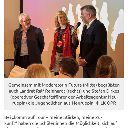
Ge­mein­sam mit Mo­de­ra­to­rin Fu­tu­ra (Mitte) be­grüß­ten
auch Land­rat Ralf Rein­hardt (rechts) und Ste­fan Dir­kes
(ope­ra­ti­ver Ge­schäfts­füh­rer der Ar­beits­agen­tur Neu­
rup­pin) die Ju­gend­li­chen aus Neu­rup­pin. © LK OPR
Bei „komm auf Tour – meine Stär­ken, meine Zu­
kunft“ haben die Schü­ler:innen die Mög­lich­keit, sich auf