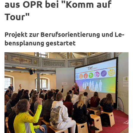
aus OPR bei "Komm auf
Tour"
Pro­jekt zur Be­rufs­ori­en­tie­rung und Le­
bens­pla­nung ge­star­tet