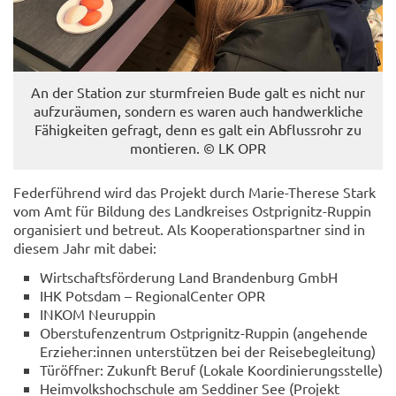
An der Sta­ti­on zur sturm­frei­en Bude galt es nicht nur
auf­zu­räu­men, son­dern es waren auch hand­werk­li­che
Fä­hig­kei­ten ge­fragt, denn es galt ein Ab­fluss­rohr zu
mon­tie­ren. © LK OPR
Fe­der­füh­rend wird das Pro­jekt durch Marie-​Therese Stark
vom Amt für Bil­dung des Land­krei­ses Ostprignitz-​Ruppin
or­ga­ni­siert und be­treut. Als Ko­ope­ra­ti­ons­part­ner sind in
die­sem Jahr
mit dabei:
Wirt­schafts­för­de­rung Land Bran­den­burg GmbH
IHK Pots­dam – Re­gio­nal­Cen­ter OPR
INKOM Neu­rup­pin
Ober­stu­fen­zen­trum Ostprignitz-​Ruppin (an­ge­hen­de
Er­zie­her:innen un­ter­stüt­zen bei der Rei­se­be­glei­tung)
Tür­öff­ner: Zu­kunft Beruf (Lo­ka­le Ko­or­di­nie­rungs­stel­le)
Heim­volks­hoch­schu­le am Sed­di­ner See (Pro­jekt