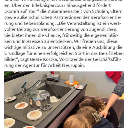
en. Über den Er­leb­nis­par­cours hin­aus­ge­hend för­dert
„komm auf Tour“ die Zu­sam­men­ar­beit von Schu­len, El­tern
sowie au­ßer­schu­li­schen Part­ner:innen der Be­rufs­ori­en­tie­
rung und Le­bens­pla­nung. „Die Ver­an­stal­tung ist ein wert­
vol­ler Bei­trag zur Be­rufs­ori­en­tie­rung von Ju­gend­li­chen.
Sie bie­tet ihnen die Chan­ce, früh­zei­tig die ei­ge­nen Stär­
ken und In­ter­es­sen zu ent­de­cken. Wir freu­en uns, diese
wich­ti­ge In­itia­ti­ve zu un­ter­stüt­zen, da eine Aus­bil­dung die
Grund­la­ge für einen er­folg­rei­chen Start in das Be­rufs­le­ben
bil­det“, sagt Beate Kost­ka, Vor­sit­zen­de der Ge­schäfts­füh­
rung der Agen­tur für Ar­beit Neu­rup­pin.