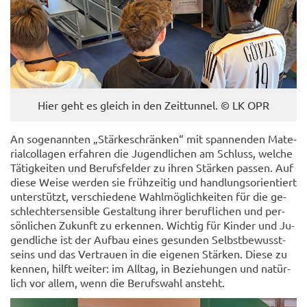
Hier geht es gleich in den Zeit­tun­nel. © LK OPR
An so­ge­nann­ten „Stär­ke­schrän­ken“ mit span­nen­den Ma­te­
ri­al­col­la­gen er­fah­ren die Ju­gend­li­chen am Schluss, wel­che
Tä­tig­kei­ten und Be­rufs­fel­der zu ihren Stär­ken pas­sen. Auf
diese Weise wer­den sie früh­zei­tig und hand­lungs­ori­en­tiert
un­ter­stützt, ver­schie­de­ne Wahl­mög­lich­kei­ten für die ge­
schlech­ter­sen­si­ble Ge­stal­tung ihrer be­ruf­li­chen und per­
sön­li­chen Zu­kunft zu er­ken­nen. Wich­tig für Kin­der und Ju­
gend­li­che ist der Auf­bau eines ge­sun­den Selbst­be­wusst­
seins und das Ver­trau­en in die ei­ge­nen Stär­ken. Diese zu
ken­nen, hilft wei­ter: im All­tag, in Be­zie­hun­gen und na­tür­
lich vor allem, wenn die Be­rufs­wahl an­steht.