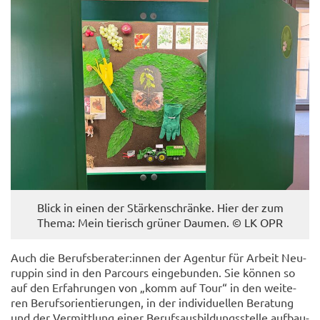
Blick in einen der Stär­ken­schrän­ke. Hier der zum
Thema: Mein tie­risch grü­ner Dau­men. © LK OPR
Auch die Be­rufs­be­ra­ter:innen der Agen­tur für Ar­beit Neu­
rup­pin sind in den Par­cours ein­ge­bun­den. Sie kön­nen so
auf den Er­fah­run­gen von „komm auf Tour“ in den wei­te­
ren Be­rufs­ori­en­tie­run­gen, in der in­di­vi­du­el­len Be­ra­tung
und der Ver­mitt­lung einer Be­rufs­aus­bil­dungs­stel­le auf­bau­