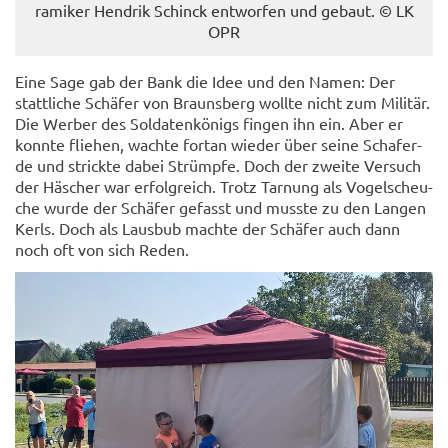
ra­mi­ker Hen­drik Schinck ent­wor­fen und ge­baut. © LK
OPR
Eine Sage gab der Bank die Idee und den Namen: Der
statt­li­che Schä­fer von Brauns­berg woll­te nicht zum Mi­li­tär.
Die Wer­ber des Sol­da­ten­kö­nigs fin­gen ihn ein. Aber er
konn­te flie­hen, wach­te fort­an wie­der über seine Scha­fer­
de und strick­te dabei Strümp­fe. Doch der zwei­te Ver­such
der Hä­scher war er­folg­reich. Trotz Tar­nung als Vo­gel­scheu­
che wurde der Schä­fer ge­fasst und muss­te zu den Lan­gen
Kerls. Doch als Laus­bub mach­te der Schä­fer auch dann
noch oft von sich Reden.