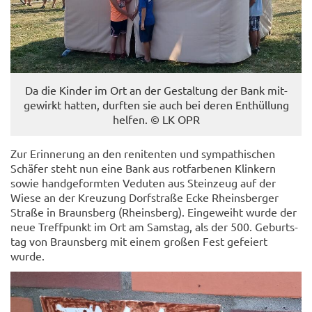
Da die Kin­der im Ort an der Ge­stal­tung der Bank mit­
ge­wirkt hat­ten, durf­ten sie auch bei deren Ent­hül­lung
hel­fen. © LK OPR
Zur Er­in­ne­rung an den re­ni­ten­ten und sym­pa­thi­schen
Schä­fer steht nun eine Bank aus rot­far­be­nen Klin­kern
sowie hand­ge­form­ten Ve­du­ten aus Stein­zeug auf der
Wiese an der Kreu­zung Dorf­stra­ße Ecke Rheins­ber­ger
Stra­ße in Brauns­berg (Rheins­berg). Ein­ge­weiht wurde der
neue Treff­punkt im Ort am Sams­tag, als der 500. Ge­burts­
tag von Brauns­berg mit einem gro­ßen Fest ge­fei­ert
wurde.