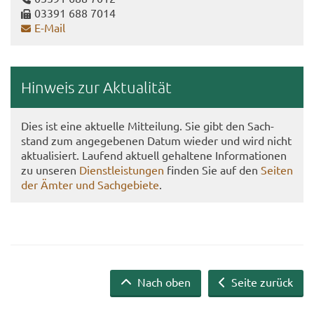
03391 688 7014
E-​Mail
Hin­weis zur Ak­tua­li­tät
Dies ist eine ak­tu­el­le Mit­tei­lung. Sie gibt den Sach­
stand zum an­ge­ge­be­nen Datum wie­der und wird nicht
ak­tua­li­siert. Lau­fend ak­tu­ell ge­hal­te­ne In­for­ma­tio­nen
zu un­se­ren
Dienst­leis­tun­gen
fin­den Sie auf den
Sei­ten
der Ämter und Sach­ge­bie­te
.
Nach oben
Seite zurück