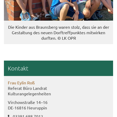
Die Kin­der aus Brauns­berg waren stolz, dass sie an der
Ge­stal­tung des neuen Dorf­treff­punk­tes mit­wir­ken
durf­ten. © LK OPR
Kon­takt
Frau Eylin Roß
Re­fe­rat Büro Land­rat
Kul­tur­ange­le­gen­hei­ten
Virch­ow­stra­ße 14–16
DE-​16816 Neu­rup­pin
03391 688 7012