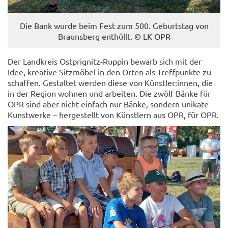
Die Bank wurde beim Fest zum 500. Ge­burts­tag von
Brauns­berg ent­hüllt. © LK OPR
Der Land­kreis Ostprignitz-​Ruppin be­warb sich mit der
Idee, krea­ti­ve Sitz­mö­bel in den Orten als Treff­punk­te zu
schaf­fen. Ge­stal­tet wer­den diese von Künst­ler:innen, die
in der Re­gi­on woh­nen und ar­bei­ten. Die zwölf Bänke für
OPR sind aber nicht ein­fach nur Bänke, son­dern uni­ka­te
Kunst­wer­ke – her­ge­stellt von Künst­lern aus OPR, für OPR.