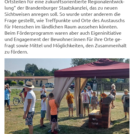
Orts­tei­len für eine zu­kunfts­ori­en­tier­te Re­gio­nal­ent­wick­
lung“ der Bran­den­bur­ger Staats­kanz­lei, das zu neuen
Sicht­wei­sen an­re­gen soll. So wurde unter an­de­rem die
Frage ge­stellt, wie Treff­punk­te und Orte des Aus­tauschs
für Men­schen im länd­li­chen Raum aus­se­hen könn­ten.
Beim För­der­pro­gramm waren aber auch Ei­gen­in­itia­ti­ve
und En­ga­ge­ment der Be­woh­ner:innen für ihre Orte ge­
fragt sowie Mit­tel und Mög­lich­kei­ten, den Zu­sam­men­halt
zu för­dern.