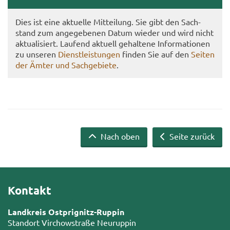
Dies ist eine ak­tu­el­le Mit­tei­lung. Sie gibt den Sach­
stand zum an­ge­ge­be­nen Datum wie­der und wird nicht
ak­tua­li­siert. Lau­fend ak­tu­ell ge­hal­te­ne In­for­ma­tio­nen
zu un­se­ren
Dienst­leis­tun­gen
fin­den Sie auf den
Sei­ten
der Ämter und Sach­ge­bie­te
.
Nach oben
Seite zurück
Kontakt
Landkreis Ostprignitz-Ruppin
Standort Virchowstraße Neuruppin