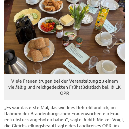
Viele Frau­en tru­gen bei der Ver­an­stal­tung zu einem
viel­fäl­tig und reich­ge­deck­ten Früh­stücks­tisch bei. © LK
OPR
„Es war das erste Mal, das wir, Ines Reh­feld und ich, im
Rah­men der Bran­den­bur­gi­schen Frau­en­wo­chen ein Frau­
en­früh­stück an­ge­bo­ten haben“, sagte Ju­dith Melzer-​Voigt,
die Gleich­stel­lungs­be­auf­trag­te des Land­krei­ses OPR, im