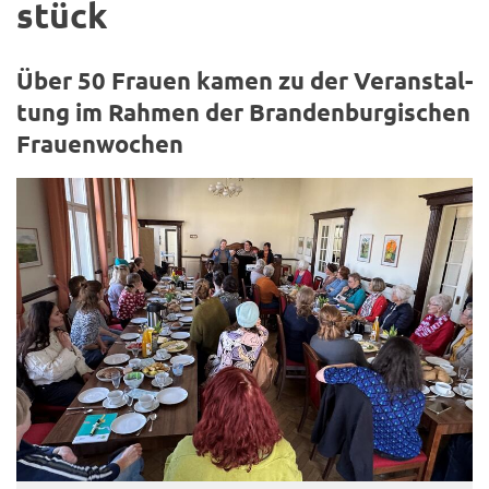
stück
Über 50 Frau­en kamen zu der Ver­an­stal­
tung im Rah­men der Bran­den­bur­gi­schen
Frau­en­wo­chen