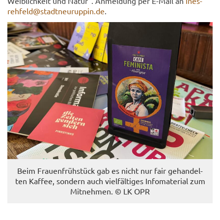
Weib­lich­keit und Natur". An­mel­dung per E-​Mail an
ines-​
rehfeld@stadt­neu­rup­pin.de
.
Beim Frau­en­früh­stück gab es nicht nur fair ge­han­del­
ten Kaf­fee, son­dern auch viel­fäl­ti­ges In­fo­ma­te­ri­al zum
Mit­neh­men. © LK OPR