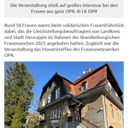
Die Ver­an­stal­tung stieß auf gro­ßes In­ter­es­se bei den
Frau­en aus ganz OPR. © LK OPR
Rund 50 Frau­en waren beim so­li­da­ri­schen Frau­en­früh­stück
dabei, das die Gleich­stel­lungs­be­auf­trag­ten von Land­kreis
und Stadt Neu­rup­pin im Rah­men der Bran­den­bur­gi­schen
Frau­en­wo­chen 2025 an­ge­bo­ten hat­ten. Zu­gleich war die
Ver­an­stal­tung das Mo­nats­tref­fen des Frau­en­netz­wer­kes
OPR.