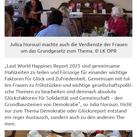
Ju­li­ca No­rou­zi mach­te auch die Ver­diens­te der Frau­en
um das Grund­ge­setz zum Thema. © LK OPR
„Laut World Hap­pi­nes Re­port 2025 sind ge­mein­sa­me
Mahl­zei­ten zu tei­len und Für­sor­ge für ein­an­der wich­ti­ge
Fak­to­ren für Glück und Zu­frie­den­heit. Ge­mein­sam mit tol­
len Frau­en zu früh­stü­cken und wich­ti­ge ge­sell­schafts­po­li­ti­
sche The­men zu be­ar­bei­ten sind dem­nach ab­so­lu­te
Glücks­fak­to­ren für So­li­da­ri­tät und Ge­mein­schaft – den
Grund­bau­stei­nen von De­mo­kra­tie", so Julia No­rou­zi. Nicht
nur zum Thema De­mo­kra­tie oder Glücks­re­port ent­stand
ein reger Aus­tausch, son­dern auch zu den an­de­ren The­
men.