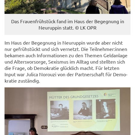
Das Frau­en­früh­stück fand im Haus der Be­geg­nung in
Neu­rup­pin statt. © LK OPR
Im Haus der Be­geg­nung in Neu­rup­pin wurde aber nicht
nur ge­früh­stückt und sich ver­netzt. Die Teil­neh­mer:innen
be­ka­men auch In­for­ma­tio­nen zu den The­men Geld­an­la­ge
und Al­ters­vor­sor­ge, Se­xis­mus im All­tag und stell­ten sich
die Frage, ob De­mo­kra­tie glück­lich macht. Für letz­ten
Input war Ju­li­ca No­rou­zi von der Part­ner­schaft für De­mo­
kra­tie zu­stän­dig.