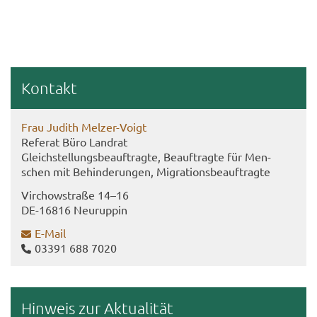
Kon­takt
Frau Ju­dith Melzer-​Voigt
Re­fe­rat Büro Land­rat
Gleich­stel­lungs­be­auf­trag­te, Be­auf­trag­te für Men­
schen mit Be­hin­de­run­gen, Mi­gra­ti­ons­be­auf­trag­te
Virch­ow­stra­ße 14–16
DE-​16816 Neu­rup­pin
E-​Mail
03391 688 7020
Hin­weis zur Ak­tua­li­tät