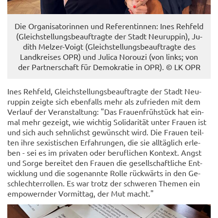
Die Or­ga­ni­sa­to­rin­nen und Re­fe­ren­tin­nen: Ines Reh­feld
(Gleich­stel­lungs­be­auf­trag­te der Stadt Neu­rup­pin), Ju­
dith Melzer-​Voigt (Gleich­stel­lungs­be­auf­trag­te des
Land­krei­ses OPR) und Ju­li­ca No­rou­zi (von links; von
der Part­ner­schaft für De­mo­kra­tie in OPR). © LK OPR
Ines Reh­feld, Gleich­stel­lungs­be­auf­trag­te der Stadt Neu­
rup­pin zeig­te sich eben­falls mehr als zu­frie­den mit dem
Ver­lauf der Ver­an­stal­tung: "Das Frau­en­früh­stück hat ein­
mal mehr ge­zeigt, wie wich­tig So­li­da­ri­tät unter Frau­en ist
und sich auch sehn­lichst ge­wünscht wird. Die Frau­en teil­
ten ihre se­xis­ti­schen Er­fah­run­gen, die sie all­täg­lich er­le­
ben - sei es im pri­va­ten oder be­ruf­li­chen Kon­text. Angst
und Sorge be­rei­tet den Frau­en die ge­sell­schaft­li­che Ent­
wick­lung und die so­ge­nann­te Rolle rück­wärts in den Ge­
schlech­ter­rol­len. Es war trotz der schwe­ren The­men ein
em­powern­der Vor­mit­tag, der Mut macht."