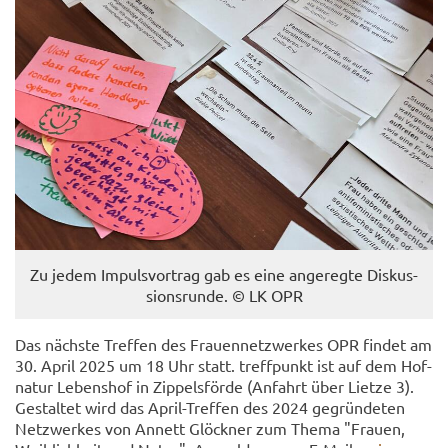
Zu jedem Im­puls­vor­trag gab es eine an­ge­reg­te Dis­kus­
si­ons­run­de. © LK OPR
Das nächs­te Tref­fen des Frau­en­netz­wer­kes OPR fin­det am
30. April 2025 um 18 Uhr statt. treff­punkt ist auf dem Hof­
na­tur Le­bens­hof in Zip­pels­för­de (An­fahrt über Liet­ze 3).
Ge­stal­tet wird das April-​Treffen des 2024 ge­grün­de­ten
Netz­wer­kes von An­nett Glöck­ner zum Thema "Frau­en,