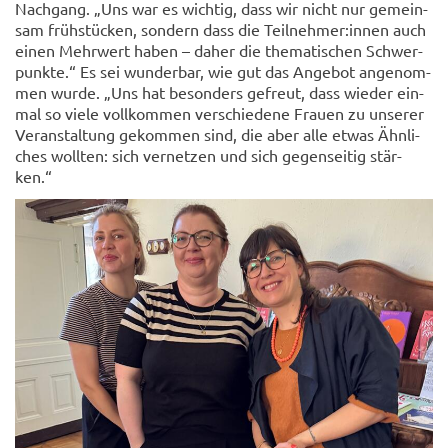
Nach­gang. „Uns war es wich­tig, dass wir nicht nur ge­mein­
sam früh­stü­cken, son­dern dass die Teil­neh­mer:innen auch
einen Mehr­wert haben – daher die the­ma­ti­schen Schwer­
punk­te.“ Es sei wun­der­bar, wie gut das An­ge­bot an­ge­nom­
men wurde. „Uns hat be­son­ders ge­freut, dass wie­der ein­
mal so viele voll­kom­men ver­schie­de­ne Frau­en zu un­se­rer
Ver­an­stal­tung ge­kom­men sind, die aber alle etwas Ähn­li­
ches woll­ten: sich ver­net­zen und sich ge­gen­sei­tig stär­
ken.“