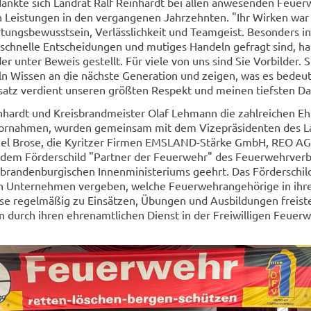
nk­te sich Land­rat Ralf Rein­hardt bei allen an­we­sen­den Feu­er­
n Leis­tun­gen in den ver­gan­ge­nen Jahr­zehn­ten. "Ihr Wir­ken war
tungs­be­wusst­sein, Ver­läss­lich­keit und Team­geist. Be­son­ders in
 schnel­le Ent­schei­dun­gen und mu­ti­ges Han­deln ge­fragt sind, h
 unter Be­weis ge­stellt. Für viele von uns sind Sie Vor­bil­der. 
teln Wis­sen an die nächs­te Ge­nera­ti­on und zei­gen, was es be­deu­
n­satz ver­dient un­se­ren größ­ten Re­spekt und mei­nen tiefs­ten D
­hardt und Kreis­brand­meis­ter Olaf Leh­mann die zahl­rei­chen Eh
r­nah­men, wur­den ge­mein­sam mit dem Vi­ze­prä­si­den­ten des La
­ni­el Brose, die Ky­rit­zer Fir­men EMSLAND-​Stärke GmbH, REO A
 dem För­der­schild "Part­ner der Feu­er­wehr" des Feu­er­wehr­ver
an­den­bur­gi­schen In­nen­mi­nis­te­ri­ums ge­ehrt. Das För­der­schil
 Un­ter­neh­men ver­ge­ben, wel­che Feu­er­wehr­an­ge­hö­ri­ge in ih
se re­gel­mä­ßig zu Ein­sät­zen, Übun­gen und Aus­bil­dun­gen frei­st
 durch ihren eh­ren­amt­li­chen Dienst in der Frei­wil­li­gen Feu­er