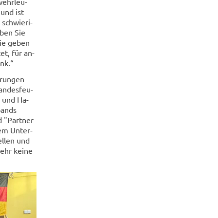
wehr­leu­
 und ist
 schwie­ri­
aben Sie
Sie geben
tet, für an­
ank.“
­run­gen
n­des­feu­
G und Ha­
­bands
d "Part­ner
rem Un­ter­
el­len und
­wehr keine