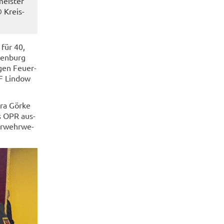
eis­ter
© Kreis­
 für 40,
den­burg
­gen Feu­er­
F Lin­dow
Nora Görke
es OPR aus­
er­wehr­we­