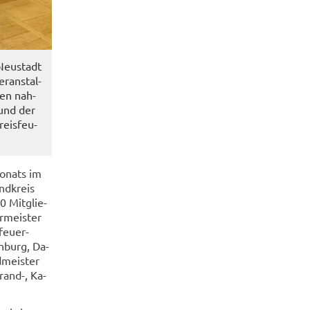
 Neu­stadt
­an­stal­
gen nah­
 und der
reis­feu­
o­nats im
nd­kreis
0 Mit­glie­
­meis­ter
feu­er­
n­burg, Da­
­meis­ter
and-​, Ka­