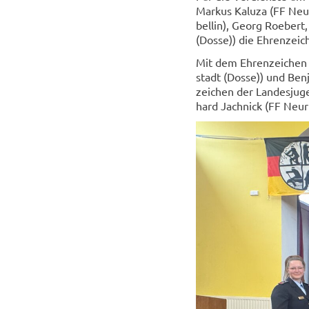
Mar­kus Ka­lu­za (FF Neu­
bel­lin), Georg Roebert,
(Dosse)) die Eh­ren­zei­c
Mit dem Eh­ren­zei­chen 
stadt (Dosse)) und Ben­
zei­chen der Lan­des­ju­
hard Jach­nick (FF Neu­r