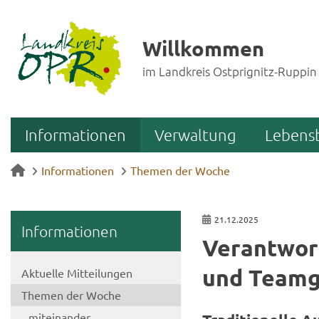
Willkommen
im Landkreis Ostprignitz-Ruppin
Informationen
Verwaltung
Lebens
Informationen
Themen der Woche
21.12.2025
In­for­ma­tio­nen
Ver­ant­wor­
und Team­g
Ak­tu­el­le Mit­tei­lun­gen
The­men der Woche
mit­ein­an­der