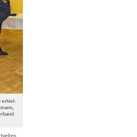
er­hiel­
h­mann,
er­band
­hiel­ten