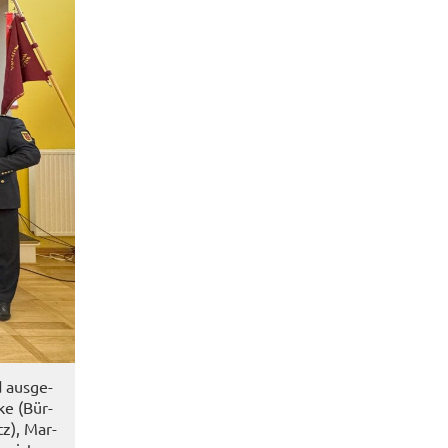
 aus­ge­
ke (Bür­
tz), Mar­