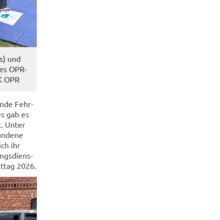
ts) und
es OPR-​
LK OPR
in­de Fehr­
es gab es
t. Unter
n­de­ne
ich ihr
ngs­diens­
ht­tag 2026.