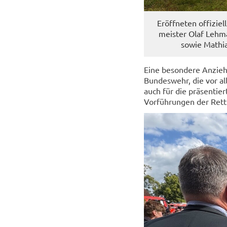
Er­öff­ne­ten of­fi­zi
meis­ter Olaf Leh­man
sowie Ma­thi­
Eine be­son­de­re An­zie­
Bun­des­wehr, die vor al
auch für die prä­sen­tie
Vor­füh­run­gen der Ret­t