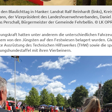
­ell den Blau­licht­tag in Man­ker: Land­rat Ralf Rein­hardt (links), Krei
n, der Vi­ze­prä­si­dent des Lan­des­feu­er­wehr­ver­ban­des, Da­ni­e
as Per­schall, Bür­ger­meis­ter der Ge­mein­de Fehr­bel­lin. © LK OP
hungs­kraft hat­ten unter an­de­rem die un­ter­schied­li­chen Fahr­ze
lem von den Jüngs­ten auf den Fest­wie­sen be­la­gert wur­den. Gle
r­te Aus­rüs­tung des Tech­ni­schen Hilfs­wer­kes (THW) sowie die s
ungs­hun­de­staf­fel mit ihren Vier­bei­nern.