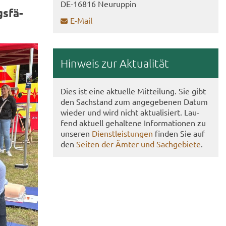
DE-​16816 Neu­rup­pin
s­fä­
E-​Mail
Hin­weis zur Ak­tua­li­tät
Dies ist eine ak­tu­el­le Mit­tei­lung. Sie gibt
den Sach­stand zum an­ge­ge­be­nen Datum
wie­der und wird nicht ak­tua­li­siert. Lau­
fend ak­tu­ell ge­hal­te­ne In­for­ma­tio­nen zu
un­se­ren
Dienst­leis­tun­gen
fin­den Sie auf
den
Sei­ten der Ämter und Sach­ge­bie­te
.