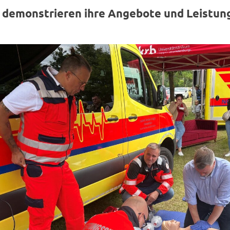
 de­mons­trie­ren ihre An­ge­bo­te und Leis­tung