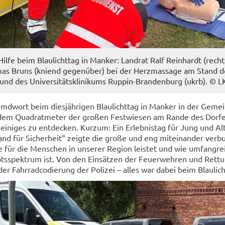
ilfe beim Blau­licht­tag in Man­ker: Land­rat Ralf Rein­hardt (rech
as Bruns (kniend ge­gen­über) bei der Herz­mas­sa­ge am Stand d
nd des Uni­ver­si­täts­kli­ni­kums Ruppin-​Brandenburg (ukrb). © 
emd­wort beim dies­jäh­ri­gen Blau­licht­tag in Man­ker in der Ge­me
jedem Qua­drat­me­ter der gro­ßen Fest­wie­sen am Rande des Dor­f
ei­ni­ges zu ent­de­cken. Kurz­um: Ein Er­leb­nis­tag für Jung und Al
 für Si­cher­heit“ zeig­te die große und eng mit­ein­an­der ver­bu
sie für die Men­schen in un­se­rer Re­gi­on leis­tet und wie um­fang­re
s­spek­trum ist. Von den Ein­sät­zen der Feu­er­weh­ren und Ret­tu
er Fahr­rad­co­die­rung der Po­li­zei – alles war dabei beim Blau­lic