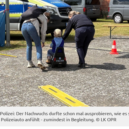
Po­li­zei: Der Nach­wuchs durf­te schon mal aus­pro­bie­ren, wie es 
o­li­zei­au­to an­fühlt - zu­min­dest in Be­glei­tung. © LK OPR