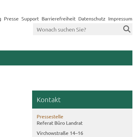
g
Presse
Support
Barrierefreiheit
Datenschutz
Impressum
Kon­takt
Pres­se­stel­le
Re­fe­rat Büro Land­rat
Virch­ow­stra­ße 14–16