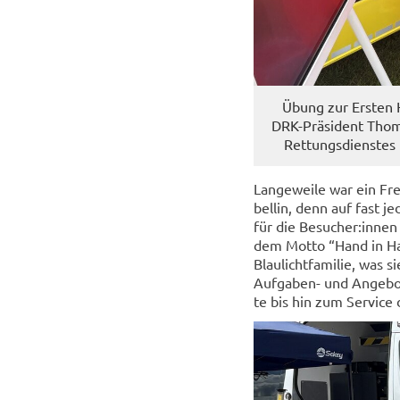
Übung zur Ers­ten H
DRK-​Präsident Tho­m
Rettungsdienstes u
Lan­ge­wei­le war ein Fr
bel­lin, denn auf fast 
für die Be­su­cher:innen 
dem Motto “Hand in Hand
Blau­licht­fa­mi­lie, was 
Aufgaben-​ und An­ge­bot
te bis hin zum Ser­vice d