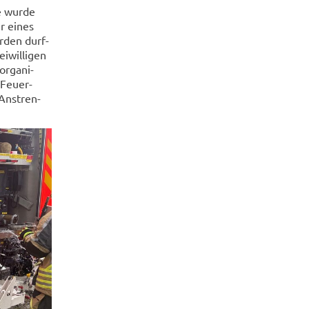
ie wurde
er eines
r­den durf­
­wil­li­gen
r­ga­ni­
 Feu­er­
An­stren­