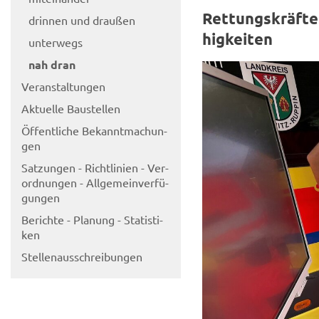
Ret­tungs­kräf­te
drin­nen und drau­ßen
hig­kei­ten
un­ter­wegs
nah dran
Ver­an­stal­tun­gen
Ak­tu­el­le Bau­stel­len
Öf­fent­li­che Be­kannt­ma­chun­
gen
Sat­zun­gen - Richt­li­ni­en - Ver­
ord­nun­gen - All­ge­mein­ver­fü­
gun­gen
Be­rich­te - Pla­nung - Sta­tis­ti­
ken
Stel­len­aus­schrei­bun­gen