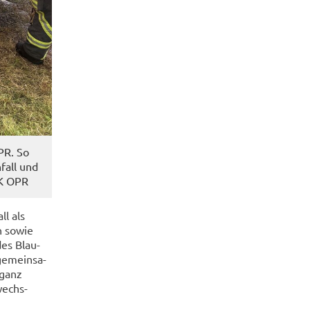
OPR. So
­fall und
LK OPR
ll als
n sowie
 des Blau­
ge­mein­sa­
 ganz
wechs­