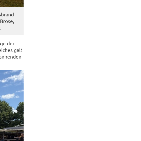
s­brand­
l Brose,
R
u­ge der
i­ches galt
pan­nen­den