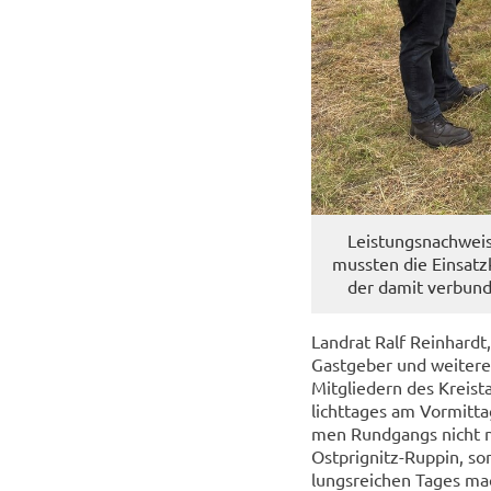
Leis­tungs­nach­wei
muss­ten die Ein­satz­
der damit ver­bun­
Land­rat Ralf Rein­hardt,
Gast­ge­ber und wei­te­
Mit­glie­dern des Kreis­t
licht­ta­ges am Vor­mit­
men Rund­gangs nicht nur
Ostprignitz-​Ruppin, son
lungs­rei­chen Tages ma