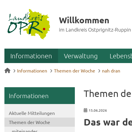
Willkommen
im Landkreis Ostprignitz-Ruppin
Informationen
Verwaltung
Lebens
Informationen
Themen der Woche
nah dran
The­men de
In­for­ma­tio­nen
15.06.2026
Ak­tu­el­le Mit­tei­lun­gen
Das war de
The­men der Woche
mit­ein­an­der