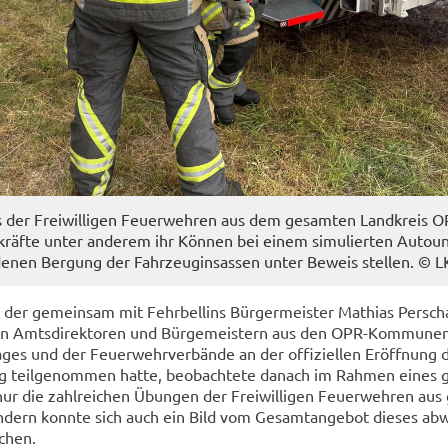
s der Frei­wil­li­gen Feu­er­weh­ren aus dem ge­sam­ten Land­kreis 
kräf­te unter an­de­rem ihr Kön­nen bei einem si­mu­lier­ten Au­to­un
de­nen Ber­gung der Fahr­zeug­insas­sen unter Be­weis stel­len. © 
 der ge­mein­sam mit Fehr­bel­lins Bür­ger­meis­ter Ma­thi­as Per­scha
ren Amts­di­rek­to­ren und Bür­ge­meis­tern aus den OPR-​Kommune
a­ges und der Feu­er­wehr­ver­bän­de an der of­fi­zi­el­len Er­öff­nung
tag teil­ge­nom­men hatte, be­ob­ach­te­te da­nach im Rah­men eines 
 die zahl­rei­chen Übun­gen der Frei­wil­li­gen Feu­er­weh­ren aus
­dern konn­te sich auch ein Bild vom Ge­samt­an­ge­bot die­ses ab­
­chen.