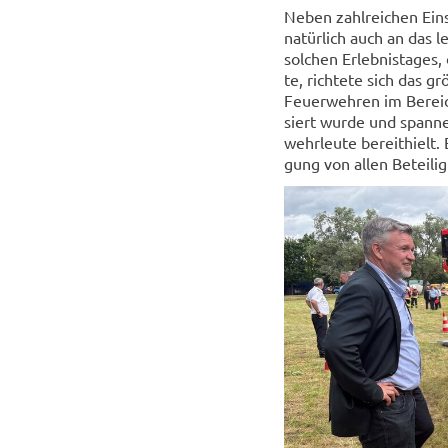
Neben zahl­rei­chen Ein­s
na­tür­lich auch an das l
sol­chen Er­leb­nis­ta­ge
te, rich­te­te sich das g
Feu­er­weh­ren im Be­rei
siert wurde und span­nen­
wehr­leu­te be­reit­hiel
gung von allen Be­tei­lig­