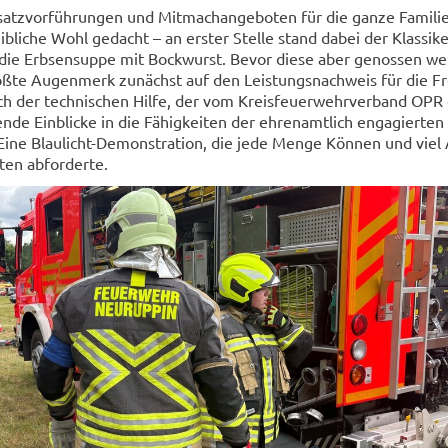
atz­vor­füh­run­gen und Mit­ma­ch­an­ge­bo­ten für die ganze Fa­mi­l
eib­li­che Wohl ge­dacht – an ers­ter Stel­le stand dabei der Klas­si­k
s, die Erb­sen­sup­pe mit Bock­wurst. Bevor diese aber ge­nos­sen we
röß­te Au­gen­merk zu­nächst auf den Leis­tungs­nach­weis für die Frei
ch der tech­ni­schen Hilfe, der vom Kreis­feu­er­wehr­ver­band OPR o
de Ein­bli­cke in die Fä­hig­kei­ten der eh­ren­amt­lich en­ga­gier­ten
t. Eine Blaulicht-​Demonstration, die jede Menge Kön­nen und viel 
ten ab­for­der­te.