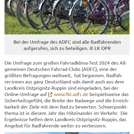
Bei der Um­fra­ge des ADFC sind alle Rad­fah­ren­den
auf­ge­ru­fen, sich zu be­tei­li­gen. © LK OPR
Die Um­fra­ge zum gro­ßen Fahrradklima-​Test 2024 des All­
ge­mei­nen Deut­schen Fahrrad-​Clubs (ADFC), eine der
größ­ten Be­fra­gun­gen welt­weit, hat be­gon­nen. Rad­fah­
rer:innen aus ganz Deutsch­land udn damit auch aus dem
Land­kreis Ostprignitz-​Ruppin sind ein­ge­la­den, bei der
Online-​Umfrage auf
www.fkt.adfc.de
bei­spiels­wei­se das
Si­cher­heits­ge­fühl, die Brei­te der Rad­we­ge und die Er­reich­
bar­keit der Ziele mit dem Rad zu be­wer­ten. Schwer­punkt­
the­ma ist in die­sem Jahr das Mit­ein­an­der im Ver­kehr. Die
Er­geb­nis­se hel­fen dem Land­kreis Ostprignitz-​Ruppin, das
An­ge­bot für Rad­fah­ren­de wei­ter zu ver­bes­sern.