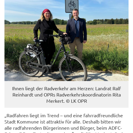
Ihnen liegt der Rad­ver­kehr am Her­zen: Land­rat Ralf
Rein­hardt und OPRs Rad­ver­kehrs­ko­or­di­na­to­rin Rita
Mer­kert. © LK OPR
„Rad­fah­ren liegt im Trend – und eine fahr­rad­freund­li­che
Stadt Kom­mu­ne ist at­trak­tiv für alle. Des­halb bit­ten wir
alle rad­fah­ren­den Bür­ge­rin­nen und Bür­ger, beim ADFC-​