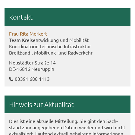
Kon­takt
Frau Rita Mer­kert
Team Kreis­ent­wick­lung und Mo­bi­li­tät
Ko­or­di­na­to­rin tech­ni­sche In­fra­struk­tur
Breitband-​, Mobilfunk-​ und Rad­ver­kehr
Neu­städ­ter Stra­ße 14
DE-​16816 Neu­rup­pin
03391 688 1113
Hin­weis zur Ak­tua­li­tät
Dies ist eine ak­tu­el­le Mit­tei­lung. Sie gibt den Sach­
stand zum an­ge­ge­be­nen Datum wie­der und wird nicht
ak­tua­li­siert. Lau­fend ak­tu­ell ge­hal­te­ne In­for­ma­tio­nen