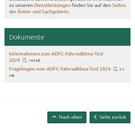
zu un­se­ren
Dienst­leis­tun­gen
fin­den Sie auf den
Sei­ten
der Ämter und Sach­ge­bie­te
.
Do­ku­men­te
In­for­ma­tio­nen zum ADFC-​Fahrradklima-Test
2024
144 kB
Fra­ge­bo­gen vom ADFC-​Fahrradklima-Test 2024
2.1
MB
Nach oben
Seite zurück