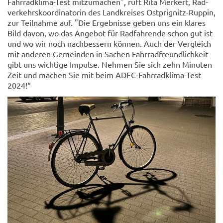
Fahrradklima-Test mit­zu­ma­chen", ruft Rita Mer­kert, Rad­
ver­kehrs­ko­or­di­na­to­rin des Land­krei­ses Ostprignitz-​Ruppin,
zur Teil­nah­me auf. "Die Er­geb­nis­se geben uns ein kla­res
Bild davon, wo das An­ge­bot für Rad­fah­ren­de schon gut ist
und wo wir noch nach­bes­sern kön­nen. Auch der Ver­gleich
mit an­de­ren Ge­mein­den in Sa­chen Fahr­rad­freund­lich­keit
gibt uns wich­ti­ge Im­pul­se. Neh­men Sie sich zehn Mi­nu­ten
Zeit und ma­chen Sie mit beim ADFC-​Fahrradklima-Test
2024!“