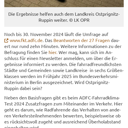
Die Er­geb­nis­se hel­fen auch dem Land­kreis Ostprignitz-​
Ruppin wei­ter. © LK OPR
Noch bis 30. No­vem­ber 2024 läuft die Um­fra­ge auf
www.fkt.adfc.de
. Das
Be­ant­wor­ten der 27 Fra­gen
dau­
ert nur rund zehn Mi­nu­ten. Wei­te­re In­for­ma­tio­nen zu der
Be­fra­gung fin­den Sie
hier.
Wer mag, kann sich im An­
schluss für einen News­let­ter an­mel­den, um über die Er­
geb­nis­se in­for­miert zu wer­den. Die fahr­rad­freund­lichs­ten
Städ­te und Ge­mein­den sowie Land­krei­se in sechs Grö­ßen­
klas­sen wer­den im Früh­jahr 2025 im Bun­des­ver­kehrs­mi­
nis­te­ri­um in Ber­lin aus­ge­zeich­net. Wird Ostprignitz-​
Ruppin dabei sein?
Neben den Ba­sis­fra­gen gibt es beim ADFC-​Fahrradklima-
Test 2024 Zu­satz­fra­gen zum Mit­ein­an­der im Ver­kehr. Hier
geht es darum, wie Rad­fah­ren­de das Ver­hal­ten von an­de­
ren Ver­kehrs­teil­neh­men­den be­wer­ten, bei­spiels­wei­se ob
es rück­sichts­voll zu­geht und aus­rei­chend Über­hol­ab­stand
ein­ge­hal­ten wird.