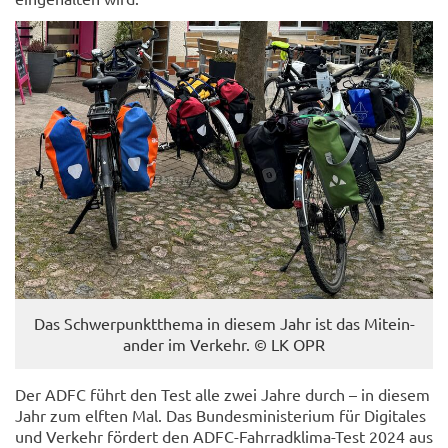
Das Schwer­punkt­the­ma in die­sem Jahr ist das Mit­ein­
an­der im Ver­kehr. © LK OPR
Der ADFC führt den Test alle zwei Jahre durch – in die­sem
Jahr zum elf­ten Mal. Das Bun­des­mi­nis­te­ri­um für Di­gi­ta­les
und Ver­kehr för­dert den ADFC-​Fahrradklima-Test 2024 aus