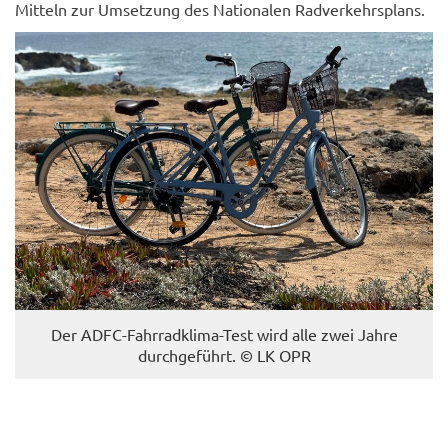
Mit­teln zur Um­set­zung des Na­tio­na­len Rad­ver­kehrs­plans.
Der ADFC-​Fahrradklima-Test wird alle zwei Jahre
durch­ge­führt. © LK OPR