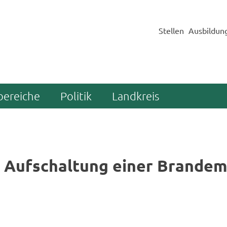
Stellen
Ausbildun
bereiche
Politik
Landkreis
 Auf­schal­tung einer Bran­de­m