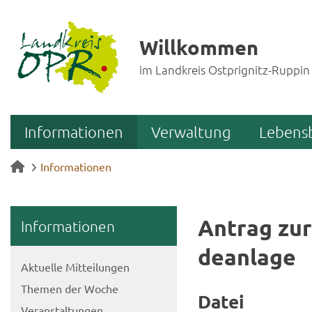
Willkommen
im Landkreis Ostprignitz-Ruppin
Informationen
Verwaltung
Lebens
Informationen
An­trag zur
In­for­ma­tio­nen
de­an­la­ge
Ak­tu­el­le Mit­tei­lun­gen
The­men der Woche
Datei
Ver­an­stal­tun­gen