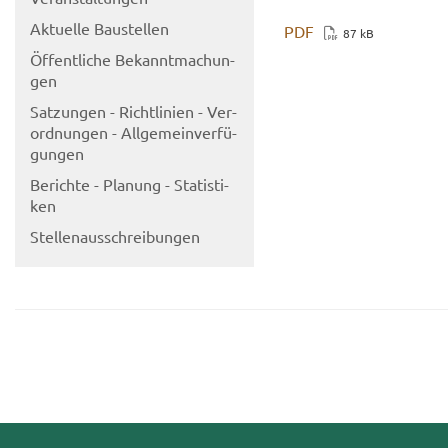
Ak­tu­el­le Bau­stel­len
PDF
87 kB
Öf­fent­li­che Be­kannt­ma­chun­
gen
Sat­zun­gen - Richt­li­ni­en - Ver­
ord­nun­gen - All­ge­mein­ver­fü­
gun­gen
Be­rich­te - Pla­nung - Sta­tis­ti­
ken
Stel­len­aus­schrei­bun­gen