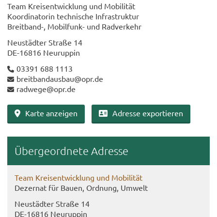
Team Kreis­ent­wick­lung und Mo­bi­li­tät
Ko­or­di­na­to­rin tech­ni­sche In­fra­struk­tur
Breitband-​, Mobilfunk-​ und Rad­ver­kehr
Neu­städ­ter Stra­ße 14
DE-​16816 Neu­rup­pin
03391 688 1113
breit­band­aus­bau@opr.de
rad­we­ge@opr.de
Karte an­zei­gen
Adres­se ex­por­tie­ren
Über­ge­ord­ne­te Adres­se
Team Kreis­ent­wick­lung und Mo­bi­li­tät
De­zer­nat für Bauen, Ord­nung, Um­welt
Neu­städ­ter Stra­ße 14
DE-​16816 Neu­rup­pin