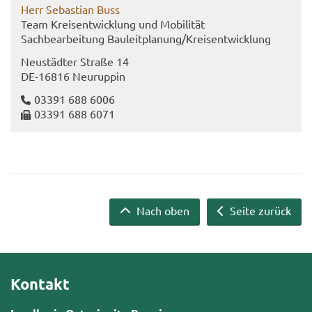
Herr Se­bas­ti­an Buss
Team Kreis­ent­wick­lung und Mo­bi­li­tät
Sach­be­ar­bei­tung Bau­leit­pla­nung/Kreis­ent­wick­lung
Neu­städ­ter Stra­ße 14
DE-​16816 Neu­rup­pin
03391 688 6006
03391 688 6071
Nach oben
Seite zurück
Kontakt