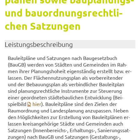
und bau­ord­nungs­recht­li­
chen Sat­zun­gen
Leis­tungs­be­schrei­bung
Bau­leit­plä­ne und Sat­zun­gen nach Bau­ge­setz­buch
(BauGB) wer­den von Städ­ten und Ge­mein­den im Rah­
men ihrer Pla­nungs­ho­heit ei­gen­stän­dig er­stellt bzw. er­
las­sen. Der Flä­chen­nut­zungs­plan als vor­be­rei­ten­der
und der Be­bau­ungs­plan als ver­bind­li­cher Bau­leit­plan
sind pla­nungs­recht­li­che In­stru­men­te zur Steue­rung
einer ge­ord­ne­ten städ­te­bau­li­chen Ent­wick­lung (Bei­
spiel­bild
hier
). Bau­leit­plä­ne sind den Zie­len der
Raum­ord­nung und Lan­des­pla­nung an­zu­pas­sen. Neben
den Mög­lich­kei­ten zur Er­stel­lung von Bau­leit­plä­nen er­
las­sen kreis­an­ge­hö­ri­ge Städ­te und Ge­mein­den auch
Sat­zun­gen (Innenbereichs-​, Erhaltungs-​, Sa­nie­rungs­sat­
zun­gen) nach BauGB und Sat­zun­gen (Gestaltungs-​,