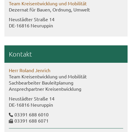
Team Kreis­ent­wick­lung und Mo­bi­li­tät
De­zer­nat für Bauen, Ord­nung, Um­welt
Neu­städ­ter Stra­ße 14
DE-​16816 Neu­rup­pin
Kon­takt
Herr Ro­land Jen­rich
Team Kreis­ent­wick­lung und Mo­bi­li­tät
Sach­be­ar­bei­ter Bau­leit­pla­nung
An­sprech­part­ner Kreis­ent­wick­lung
Neu­städ­ter Stra­ße 14
DE-​16816 Neu­rup­pin
03391 688 6010
03391 688 6071