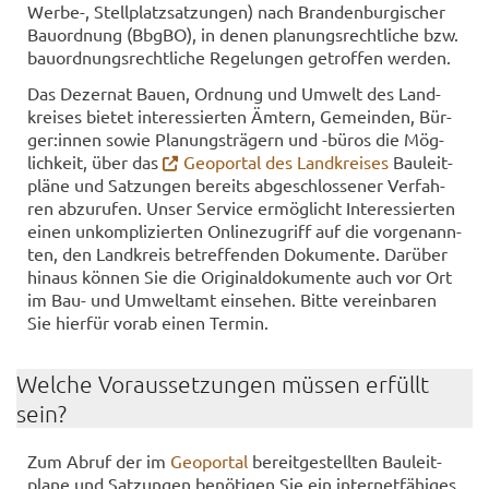
Werbe-​, Stell­platz­sat­zun­gen) nach Bran­den­bur­gi­scher
Bau­ord­nung (BbgBO), in denen pla­nungs­recht­li­che bzw.
bau­ord­nungs­recht­li­che Re­ge­lun­gen ge­trof­fen wer­den.
Das De­zer­nat Bauen, Ord­nung und Um­welt des Land­
krei­ses bie­tet in­ter­es­sier­ten Äm­tern, Ge­mein­den, Bür­
ger:innen sowie Pla­nungs­trä­gern und -​büros die Mög­
lich­keit, über das
Geo­por­tal des Land­krei­ses
Bau­leit­
plä­ne und Sat­zun­gen be­reits ab­ge­schlos­se­ner Ver­fah­
ren ab­zu­ru­fen. Unser Ser­vice er­mög­licht In­ter­es­sier­ten
einen un­kom­pli­zier­ten On­line­zu­griff auf die vor­ge­nann­
ten, den Land­kreis be­tref­fen­den Do­ku­men­te. Dar­über
hin­aus kön­nen Sie die Ori­gi­nal­do­ku­men­te auch vor Ort
im Bau- und Um­welt­amt ein­se­hen. Bitte ver­ein­ba­ren
Sie hier­für vorab einen Ter­min.
Wel­che Vor­aus­set­zun­gen müs­sen er­füllt
sein?
Zum Abruf der im
Geo­por­tal
be­reit­ge­stell­ten Bau­leit­
pla­ne und Sat­zun­gen be­nö­ti­gen Sie ein in­ter­net­fä­hi­ges