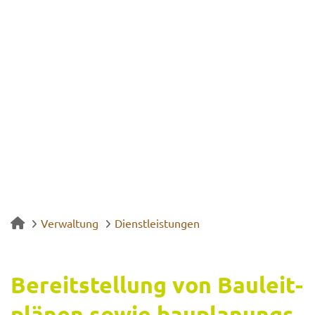
Verwaltung
Dienstleistungen
Be­reit­stel­lung von Bau­leit­
plä­nen sowie bauplanungs-​