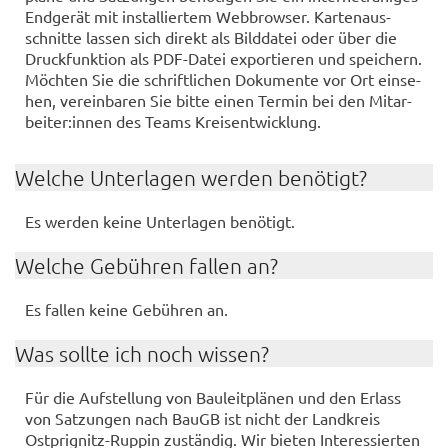
End­ge­rät mit in­stal­lier­tem Web­brow­ser. Kar­ten­aus­
schnit­te las­sen sich di­rekt als Bild­da­tei oder über die
Druck­funk­ti­on als PDF-​Datei ex­por­tie­ren und spei­chern.
Möch­ten Sie die schrift­li­chen Do­ku­men­te vor Ort ein­se­
hen, ver­ein­ba­ren Sie bitte einen Ter­min bei den Mit­ar­
bei­ter:innen des Teams Kreis­ent­wick­lung.
Wel­che Un­ter­la­gen wer­den be­nö­tigt?
Es wer­den keine Un­ter­la­gen be­nö­tigt.
Wel­che Ge­büh­ren fal­len an?
Es fal­len keine Ge­büh­ren an.
Was soll­te ich noch wis­sen?
Für die Auf­stel­lung von Bau­leit­plä­nen und den Er­lass
von Sat­zun­gen nach BauGB ist nicht der Land­kreis
Ostprignitz-​Ruppin zu­stän­dig. Wir bie­ten In­ter­es­sier­ten