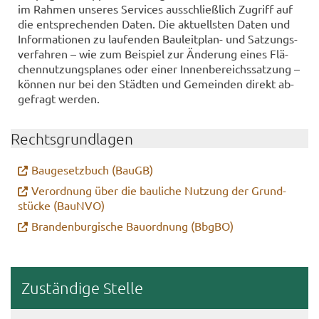
im Rah­men un­se­res Ser­vices aus­schließ­lich Zu­griff auf
die ent­spre­chen­den Daten. Die ak­tu­ells­ten Daten und
In­for­ma­tio­nen zu lau­fen­den Bauleitplan-​ und Sat­zungs­
ver­fah­ren – wie zum Bei­spiel zur Än­de­rung eines Flä­
chen­nut­zungs­pla­nes oder einer In­nen­be­reichs­sat­zung –
kön­nen nur bei den Städ­ten und Ge­mein­den di­rekt ab­
ge­fragt wer­den.
Rechts­grund­la­gen
Bau­ge­setz­buch (BauGB)
Ver­ord­nung über die bau­li­che Nut­zung der Grund­
stü­cke (BauN­VO)
Bran­den­bur­gi­sche Bau­ord­nung (BbgBO)
Zu­stän­di­ge Stel­le