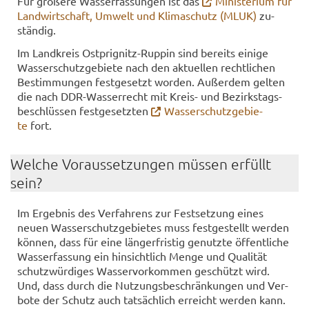
Für grö­ße­re Was­ser­fas­sun­gen ist das
Mi­nis­te­ri­um für
Land­wirt­schaft, Um­welt und Kli­ma­schutz (MLUK)
zu­
stän­dig.
Im Land­kreis Ostprignitz-​Ruppin sind be­reits ei­ni­ge
Was­ser­schutz­ge­bie­te nach den ak­tu­el­len recht­li­chen
Be­stim­mun­gen fest­ge­setzt wor­den. Au­ßer­dem gel­ten
die nach DDR-​Wasserrecht mit Kreis-​ und Be­zirks­tags­
be­schlüs­sen fest­ge­setz­ten
Was­ser­schutz­ge­bie­
te
fort.
Wel­che Vor­aus­set­zun­gen müs­sen er­füllt
sein?
Im Er­geb­nis des Ver­fah­rens zur Fest­set­zung eines
neuen Was­ser­schutz­ge­bie­tes muss fest­ge­stellt wer­den
kön­nen, dass für eine län­ger­fris­tig ge­nutz­te öf­fent­li­che
Was­ser­fas­sung ein hin­sicht­lich Menge und Qua­li­tät
schutz­wür­di­ges Was­ser­vor­kom­men ge­schützt wird.
Und, dass durch die Nut­zungs­be­schrän­kun­gen und Ver­
bo­te der Schutz auch tat­säch­lich er­reicht wer­den kann.