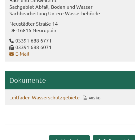
Bau- und Um­welt­amt
Sach­ge­biet Ab­fall, Boden und Was­ser
Sach­be­ar­bei­tung Un­te­re Was­ser­be­hör­de
Neu­städ­ter Stra­ße 14
DE-​16816 Neu­rup­pin
03391 688 6771
03391 688 6071
E-​Mail
Do­ku­men­te
Leit­fa­den Was­ser­schutz­ge­bie­te
405 kB