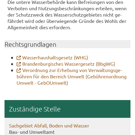
Die un­te­re Was­ser­be­hör­de kann Be­frei­un­gen von den
Ver­bo­ten und Nut­zungs­be­schrän­kun­gen er­tei­len, wenn
der Schutz­zweck des Was­ser­schutz­ge­bie­tes nicht ge­
fähr­det wird oder über­wie­gen­de Grün­de des Wohls der
All­ge­mein­heit dies er­for­dern.
Rechts­grund­la­gen
Was­ser­haus­halts­ge­setz (WHG)
Bran­den­bur­gi­sches Was­ser­ge­setz (BbgWG)
Ver­ord­nung zur Er­he­bung von Ver­wal­tungs­ge­
büh­ren für den Be­reich Um­welt (Ge­büh­ren­ord­nung
Um­welt - Ge­bO­Um­welt)
Zu­stän­di­ge Stel­le
Sach­ge­biet Ab­fall, Boden und Was­ser
Bau- und Um­welt­amt