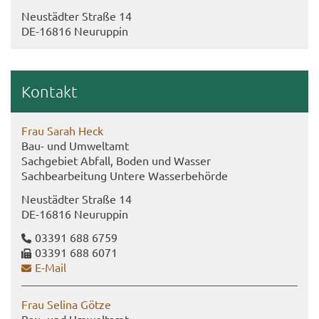
Neu­städ­ter Stra­ße 14
DE-​16816 Neu­rup­pin
Kon­takt
Frau Sarah Heck
Bau- und Um­welt­amt
Sach­ge­biet Ab­fall, Boden und Was­ser
Sach­be­ar­bei­tung Un­te­re Was­ser­be­hör­de
Neu­städ­ter Stra­ße 14
DE-​16816 Neu­rup­pin
03391 688 6759
03391 688 6071
E-​Mail
Frau Se­li­na Götze