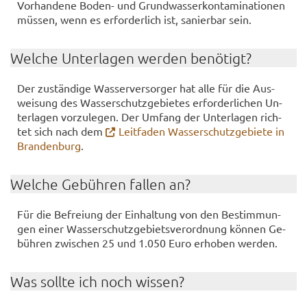
Vor­han­de­ne Boden-​ und Grund­was­ser­kon­ta­mi­na­tio­nen
müs­sen, wenn es er­for­der­lich ist, sa­nier­bar sein.
Wel­che Un­ter­la­gen wer­den be­nö­tigt?
Der zu­stän­di­ge Was­ser­ver­sor­ger hat alle für die Aus­
wei­sung des Was­ser­schutz­ge­bie­tes er­for­der­li­chen Un­
ter­la­gen vor­zu­le­gen. Der Um­fang der Un­ter­la­gen rich­
tet sich nach dem
Leit­fa­den Was­ser­schutz­ge­bie­te in
Bran­den­burg
.
Wel­che Ge­büh­ren fal­len an?
Für die Be­frei­ung der Ein­hal­tung von den Be­stim­mun­
gen einer Was­ser­schutz­ge­biets­ver­ord­nung kön­nen Ge­
büh­ren zwi­schen 25 und 1.050 Euro er­ho­ben wer­den.
Was soll­te ich noch wis­sen?