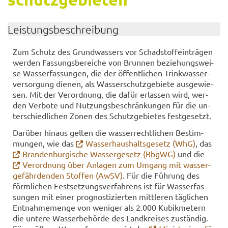
Leis­tungs­be­schrei­bung
Zum Schutz des Grund­was­sers vor Schad­stoff­ein­trä­gen
wer­den Fas­sungs­be­rei­che von Brun­nen be­zie­hungs­wei­
se Was­ser­fas­sun­gen, die der öf­fent­li­chen Trink­was­ser­
ver­sor­gung die­nen, als Was­ser­schutz­ge­bie­te aus­ge­wie­
sen. Mit der Ver­ord­nung, die dafür er­las­sen wird, wer­
den Ver­bo­te und Nut­zungs­be­schrän­kun­gen für die un­
ter­schied­li­chen Zonen des Schutz­ge­bie­tes fest­ge­setzt.
Dar­über hin­aus gel­ten die was­ser­recht­li­chen Be­stim­
mun­gen, wie das
Was­ser­haus­halts­ge­setz (WhG)
, das
Bran­den­bur­gi­sche Was­ser­ge­setz (BbgWG)
und die
Ver­ord­nung über An­la­gen zum Um­gang mit was­ser­
ge­fähr­den­den Stof­fen (AwSV)
. Für die Füh­rung des
förm­li­chen Fest­set­zungs­ver­fah­rens ist für Was­ser­fas­
sun­gen mit einer pro­gnos­ti­zier­ten mitt­le­ren täg­li­chen
Ent­nah­me­men­ge von we­ni­ger als 2.000 Ku­bik­me­tern
die un­te­re Was­ser­be­hör­de des Land­krei­ses zu­stän­dig.