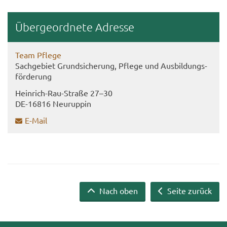
Über­ge­ord­ne­te Adres­se
Team Pfle­ge
Sach­ge­biet Grund­si­che­rung, Pfle­ge und Aus­bil­dungs­
för­de­rung
Heinrich-​​Rau-​Straße 27–30
DE-​16816 Neu­rup­pin
E-​Mail
Nach oben
Seite zurück