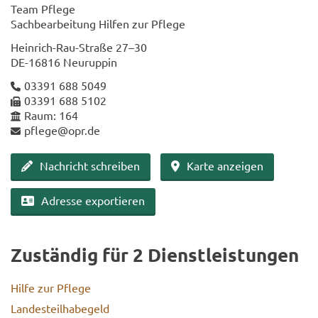
Team Pfle­ge
Sach­be­ar­bei­tung Hil­fen zur Pfle­ge
Heinrich-​Rau-Straße 27–30
DE-​16816 Neu­rup­pin
03391 688 5049
03391 688 5102
Raum: 164
pfle­ge@opr.de
Nach­richt schrei­ben
Karte an­zei­gen
Adres­se ex­por­tie­ren
Zu­stän­dig für 2 Dienst­leis­tun­gen
Hilfe zur Pfle­ge
Lan­des­teil­ha­be­geld