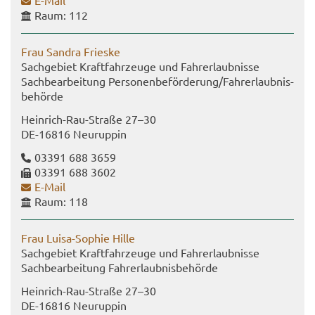
E-​Mail
Raum: 112
Frau San­dra Fries­ke
Sach­ge­biet Kraft­fahr­zeu­ge und Fahr­erlaub­nis­se
Sach­be­ar­bei­tung Per­so­nen­be­för­de­rung/Fahr­erlaub­nis­
be­hör­de
Heinrich-​Rau-Straße 27–30
DE-​16816 Neu­rup­pin
03391 688 3659
03391 688 3602
E-​Mail
Raum: 118
Frau Luisa-​Sophie Hille
Sach­ge­biet Kraft­fahr­zeu­ge und Fahr­erlaub­nis­se
Sach­be­ar­bei­tung Fahr­erlaub­nis­be­hör­de
Heinrich-​Rau-Straße 27–30
DE-​16816 Neu­rup­pin