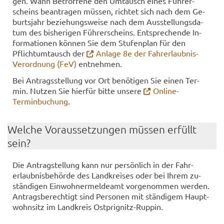
gen. Wann Be­trof­fe­ne den Um­tausch eines Füh­rer­
scheins be­an­tra­gen müs­sen, rich­tet sich nach dem Ge­
burts­jahr be­zie­hungs­wei­se nach dem Aus­stel­lungs­da­
tum des bis­he­ri­gen Füh­rer­scheins. Ent­spre­chen­de In­
for­ma­tio­nen kön­nen Sie dem Stu­fen­plan für den
Pflicht­um­tausch der
An­la­ge 8e der Fahrerlaubnis-​
Verordnung (FeV)
ent­neh­men.
Bei An­trags­stel­lung vor Ort be­nö­ti­gen Sie einen Ter­
min. Nut­zen Sie hier­für bitte un­se­re
Online-​
Terminbuchung
.
Wel­che Vor­aus­set­zun­gen müs­sen er­füllt
sein?
Die An­trag­stel­lung kann nur per­sön­lich in der Fahr­
erlaub­nis­be­hör­de des Land­krei­ses oder bei Ihrem zu­
stän­di­gen Ein­woh­ner­mel­de­amt vor­ge­nom­men wer­den.
An­trags­be­rech­tigt sind Per­so­nen mit stän­di­gem Haupt­
wohn­sitz im Land­kreis Ostprignitz-​​​Rup­pin.