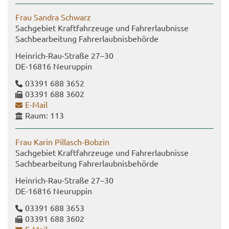
Frau San­dra Schwarz
Sach­ge­biet Kraft­fahr­zeu­ge und Fahr­erlaub­nis­se
Sach­be­ar­bei­tung Fahr­erlaub­nis­be­hör­de
Heinrich-​Rau-Straße 27–30
DE-​16816 Neu­rup­pin
03391 688 3652
03391 688 3602
E-​Mail
Raum: 113
Frau Karin Pillasch-​Bobzin
Sach­ge­biet Kraft­fahr­zeu­ge und Fahr­erlaub­nis­se
Sach­be­ar­bei­tung Fahr­erlaub­nis­be­hör­de
Heinrich-​Rau-Straße 27–30
DE-​16816 Neu­rup­pin
03391 688 3653
03391 688 3602