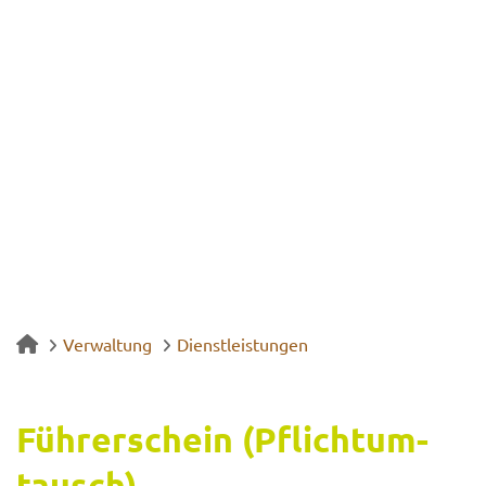
Verwaltung
Dienstleistungen
Füh­rer­schein (Pflicht­um­
tausch)