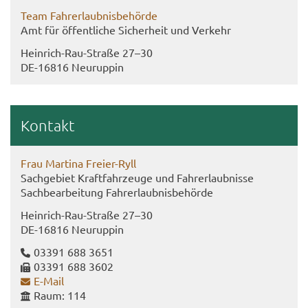
Team Fahr­erlaub­nis­be­hör­de
Amt für öf­fent­li­che Si­cher­heit und Ver­kehr
Heinrich-​Rau-Straße 27–30
DE-​16816 Neu­rup­pin
Kon­takt
Frau Mar­ti­na Freier-​Ryll
Sach­ge­biet Kraft­fahr­zeu­ge und Fahr­erlaub­nis­se
Sach­be­ar­bei­tung Fahr­erlaub­nis­be­hör­de
Heinrich-​Rau-Straße 27–30
DE-​16816 Neu­rup­pin
03391 688 3651
03391 688 3602
E-​Mail
Raum: 114