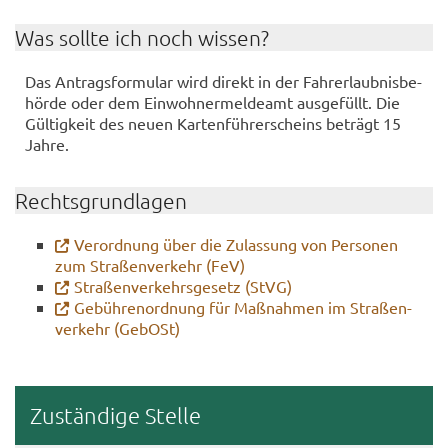
Was soll­te ich noch wis­sen?
Das An­trags­for­mu­lar wird di­rekt in der Fahr­erlaub­nis­be­
hör­de oder dem Ein­woh­ner­mel­de­amt aus­ge­füllt. Die
Gül­tig­keit des neuen Kar­ten­füh­rer­scheins be­trägt 15
Jahre.
Rechts­grund­la­gen
Ver­ord­nung über die Zu­las­sung von Per­so­nen
zum Stra­ßen­ver­kehr (FeV)
Stra­ßen­ver­kehrs­ge­setz (StVG)
Ge­büh­ren­ord­nung für Maß­nah­men im Stra­ßen­
ver­kehr (Ge­bOSt)
Zu­stän­di­ge Stel­le