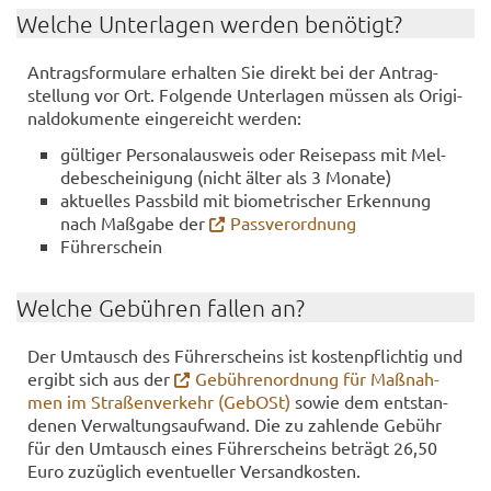
Wel­che Un­ter­la­gen wer­den be­nö­tigt?
An­trags­for­mu­la­re er­hal­ten Sie di­rekt bei der An­trag­
stel­lung vor Ort. Fol­gen­de Un­ter­la­gen müs­sen als Ori­gi­
nal­do­ku­men­te ein­ge­reicht wer­den:
gül­ti­ger Per­so­nal­aus­weis oder Rei­se­pass mit Mel­
de­be­schei­ni­gung (nicht älter als 3 Mo­na­te)
ak­tu­el­les Pass­bild mit bio­me­tri­scher Er­ken­nung
nach Maß­ga­be der
Pass­ver­ord­nung
Füh­rer­schein
Wel­che Ge­büh­ren fal­len an?
Der Um­tausch des Füh­rer­scheins ist kos­ten­pflich­tig und
er­gibt sich aus der
Ge­büh­ren­ord­nung für Maß­nah­
men im Stra­ßen­ver­kehr (Ge­bOSt)
sowie dem ent­stan­
de­nen Ver­wal­tungs­auf­wand. Die zu zah­len­de Ge­bühr
für den Um­tausch eines Füh­rer­scheins be­trägt 26,50
Euro zu­züg­lich even­tu­el­ler Ver­sand­kos­ten.