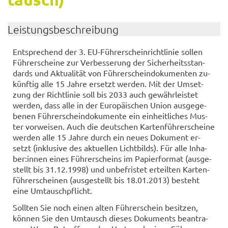
Leis­tungs­be­schrei­bung
Ent­spre­chend der 3. EU-​Führerscheinrichtlinie sol­len
Füh­rer­schei­ne zur Ver­bes­se­rung der Si­cher­heits­stan­
dards und Ak­tua­li­tät von Füh­rer­schein­do­ku­men­ten zu­
künf­tig alle 15 Jahre er­setzt wer­den. Mit der Um­set­
zung der Richt­li­nie soll bis 2033 auch ge­währ­leis­tet
wer­den, dass alle in der Eu­ro­päi­schen Union aus­ge­ge­
be­nen Füh­rer­schein­do­ku­men­te ein ein­heit­li­ches Mus­
ter vor­wei­sen. Auch die deut­schen Kar­ten­füh­rer­schei­ne
wer­den alle 15 Jahre durch ein neues Do­ku­ment er­
setzt (in­klu­si­ve des ak­tu­el­len Licht­bilds). Für alle In­ha­
ber:innen eines Füh­rer­scheins im Pa­pier­for­mat (aus­ge­
stellt bis 31.12.1998) und un­be­fris­tet er­teil­ten Kar­ten­
füh­rer­schei­nen (aus­ge­stellt bis 18.01.2013) be­steht
eine Um­tausch­pflicht.
Soll­ten Sie noch einen alten Füh­rer­schein be­sit­zen,
kön­nen Sie den Um­tausch die­ses Do­ku­ments be­an­tra­