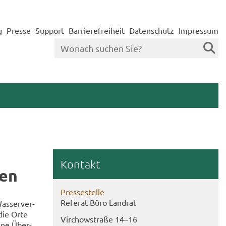
g
Presse
Support
Barrierefreiheit
Datenschutz
Impressum
Kon­takt
ben
Pres­se­stel­le
Re­fe­rat Büro Land­rat
as­ser­ver­
 die Orte
Virch­ow­stra­ße 14–16
eine Über­