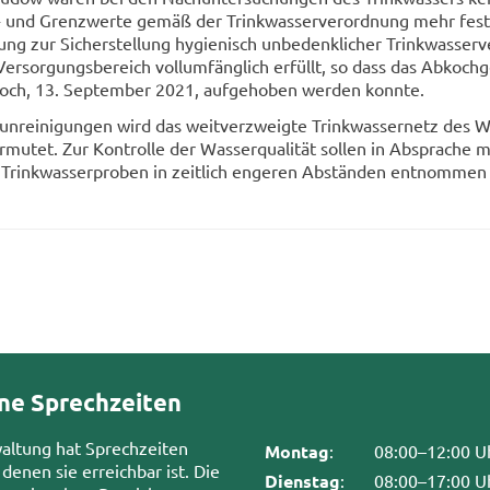
-​ und Grenz­wer­te gemäß der Trink­was­ser­ver­ord­nung mehr fest­z
ung zur Si­cher­stel­lung hy­gie­nisch un­be­denk­li­cher Trink­was­ser­ve
er­sor­gungs­be­reich voll­um­fäng­lich er­füllt, so dass das Ab­koch­
och, 13. Sep­tem­ber 2021, auf­ge­ho­ben wer­den konn­te.
­un­rei­ni­gun­gen wird das weit­ver­zweig­te Trink­was­ser­netz des W
u­tet. Zur Kon­trol­le der Was­ser­qua­li­tät sol­len in Ab­spra­che 
 Trink­was­ser­pro­ben in zeit­lich en­ge­ren Ab­stän­den ent­nom­men
ne Sprechzeiten
waltung hat Sprechzeiten
Montag
:
08:00–12:00 U
 denen sie erreichbar ist. Die
Dienstag
:
08:00–17:00 U