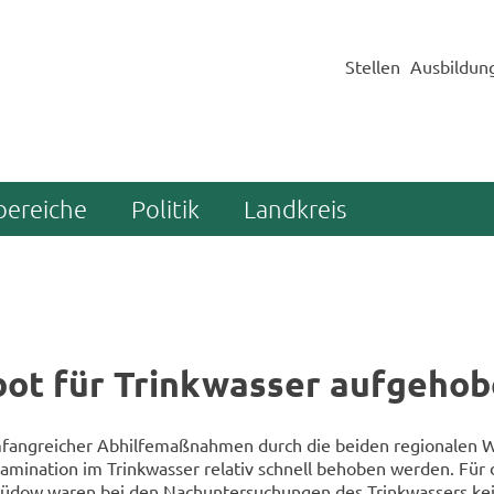
Stellen
Ausbildun
bereiche
Politik
Landkreis
bot für Trink­was­ser auf­ge­ho­
fang­rei­cher Ab­hil­fe­maß­nah­men durch die bei­den re­gio­na­len W
a­mi­na­ti­on im Trink­was­ser re­la­tiv schnell be­ho­ben wer­den. Für
 Küdow waren bei den Nach­un­ter­su­chun­gen des Trink­was­sers k