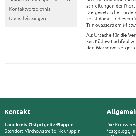
schrei­tun­gen der Richt
Kon­takt­ver­zeich­nis
Die ge­setz­li­che For­de­r
Dienst­leis­tun­gen
se ist damit in die­sem V
Trink­was­sers am Mitt­w
Als Ur­sa­che für die Ver
kes Küdow Lüch­feld ver­m
den Was­ser­ver­sor­gern
Kontakt
Allgemei
Landkreis Ostprignitz-Ruppin
Die Kreisver
Standort Virchowstraße Neuruppin
festgelegt, in