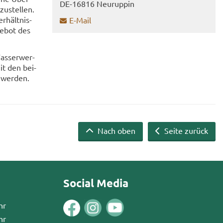
DE-​16816 Neu­rup­pin
u­stel­len.
r­hält­nis­
E-​Mail
ge­bot des
as­ser­wer­
mit den bei­
 wer­den.
Nach oben
Seite zurück
Social Media
hr
hr