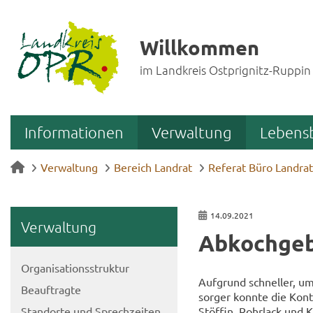
Willkommen
im Landkreis Ostprignitz-Ruppin
Informationen
Verwaltung
Lebens
Verwaltung
Bereich Landrat
Referat Büro Landrat
14.09.2021
Ver­wal­tung
Ab­koch­ge­
Or­ga­ni­sa­ti­ons­struk­tur
Auf­grund schnel­ler, um­
Be­auf­trag­te
sor­ger konn­te die Kon­t
Stand­or­te und Sprech­zei­ten
Stöf­fin, Rohr­lack und