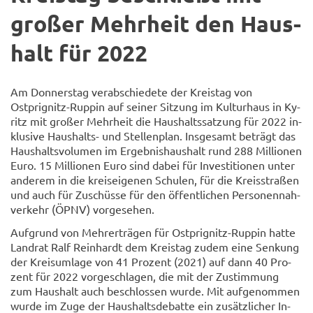
gro­ßer Mehr­heit den Haus­
halt für 2022
Am Don­ners­tag ver­ab­schie­de­te der Kreis­tag von
Ostprignitz-​Ruppin auf sei­ner Sit­zung im Kul­tur­haus in Ky­
ritz mit gro­ßer Mehr­heit die Haus­halts­sat­zung für 2022 in­
klu­si­ve Haushalts-​ und Stel­len­plan. Ins­ge­samt be­trägt das
Haus­halts­vo­lu­men im Er­geb­nis­haus­halt rund 288 Mil­lio­nen
Euro. 15 Mil­lio­nen Euro sind dabei für In­ves­ti­tio­nen unter
an­de­rem in die kreis­ei­ge­nen Schu­len, für die Kreis­stra­ßen
und auch für Zu­schüs­se für den öf­fent­li­chen Per­so­nen­nah­
ver­kehr (ÖPNV) vor­ge­se­hen.
Auf­grund von Mehr­erträ­gen für Ostprignitz-​Ruppin hatte
Land­rat Ralf Rein­hardt dem Kreis­tag zudem eine Sen­kung
der Kreis­um­la­ge von 41 Pro­zent (2021) auf dann 40 Pro­
zent für 2022 vor­ge­schla­gen, die mit der Zu­stim­mung
zum Haus­halt auch be­schlos­sen wurde. Mit auf­ge­nom­men
wurde im Zuge der Haus­halts­de­bat­te ein zu­sätz­li­cher In­