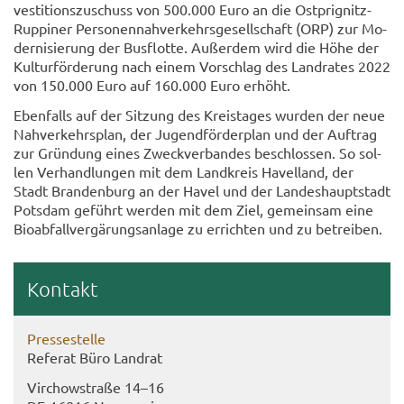
ves­ti­ti­ons­zu­schuss von 500.000 Euro an die Ostprignitz-​
Ruppiner Per­so­nen­nah­ver­kehrs­ge­sell­schaft (ORP) zur Mo­
der­ni­sie­rung der Bus­flot­te. Au­ßer­dem wird die Höhe der
Kul­tur­för­de­rung nach einem Vor­schlag des Land­ra­tes 2022
von 150.000 Euro auf 160.000 Euro er­höht.
Eben­falls auf der Sit­zung des Kreis­ta­ges wur­den der neue
Nah­ver­kehrs­plan, der Ju­gend­för­der­plan und der Auf­trag
zur Grün­dung eines Zweck­ver­ban­des be­schlos­sen. So sol­
len Ver­hand­lun­gen mit dem Land­kreis Ha­vel­land, der
Stadt Bran­den­burg an der Havel und der Lan­des­haupt­stadt
Pots­dam ge­führt wer­den mit dem Ziel, ge­mein­sam eine
Bio­ab­fall­ver­gä­rungs­an­la­ge zu er­rich­ten und zu be­trei­ben.
Kon­takt
Pres­se­stel­le
Re­fe­rat Büro Land­rat
Virch­ow­stra­ße 14–16