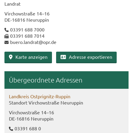
Land­rat
Virch­ow­stra­ße 14–16
DE-​16816 Neu­rup­pin
03391 688 7000
03391 688 7014
buero.land­rat@opr.de
Karte an­zei­gen
Adres­se ex­por­tie­ren
Über­ge­ord­ne­te Adres­sen
Land­kreis Ostprignitz-​Ruppin
Stand­ort Virch­ow­stra­ße Neu­rup­pin
Virch­ow­stra­ße 14–16
DE-​16816 Neu­rup­pin
03391 688 0