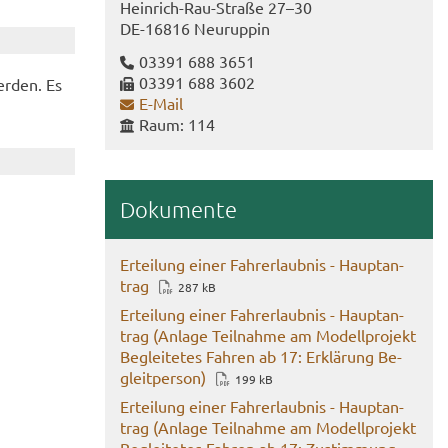
Heinrich-​Rau-Straße 27–30
DE-​16816 Neu­rup­pin
03391 688 3651
03391 688 3602
er­den. Es
E-​Mail
Raum: 114
Do­ku­men­te
Er­tei­lung einer Fahr­erlaub­nis - Haupt­an­
trag
287 kB
Er­tei­lung einer Fahr­erlaub­nis - Haupt­an­
trag (An­la­ge Teil­nah­me am Mo­dell­pro­jekt
Be­glei­te­tes Fah­ren ab 17: Er­klä­rung Be­
gleit­per­son)
199 kB
Er­tei­lung einer Fahr­erlaub­nis - Haupt­an­
trag (An­la­ge Teil­nah­me am Mo­dell­pro­jekt