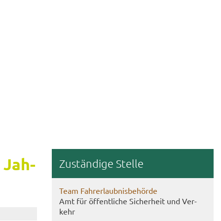
7 Jah­
Zu­stän­di­ge Stel­le
Team Fahr­erlaub­nis­be­hör­de
Amt für öf­fent­li­che Si­cher­heit und Ver­
kehr