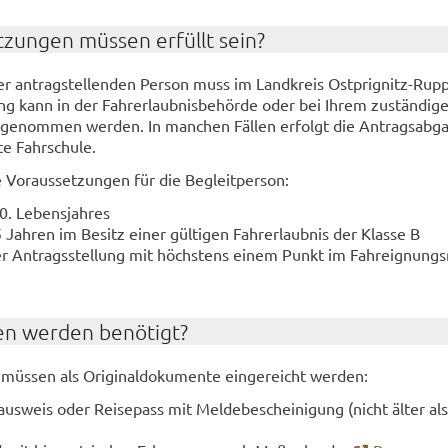
­zun­gen müs­sen er­füllt sein?
 an­trag­stel­len­den Per­son muss im Land­kreis Ostprignitz-​Rupp
ung kann in der Fahr­erlaub­nis­be­hör­de oder bei Ihrem zu­stän­di­g
­ge­nom­men wer­den. In man­chen Fäl­len er­folgt die An­trags­ab­g
e Fahr­schu­le.
Vor­aus­set­zun­gen für die Be­gleit­per­son:
. Le­bens­jah­res
 Jah­ren im Be­sitz einer gül­ti­gen Fahr­erlaub­nis der Klas­se B
 An­trags­stel­lung mit höchs­tens einem Punkt im Fahr­eig­nungs­re
en wer­den be­nö­tigt?
 müs­sen als Ori­gi­nal­do­ku­men­te ein­ge­reicht wer­den:
al­aus­weis oder Rei­se­pass mit Mel­de­be­schei­ni­gung (nicht älter al