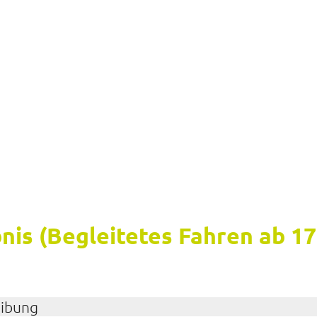
nis (Be­glei­te­tes Fah­ren ab 1
ei­bung