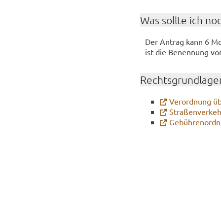
Was soll­te ich no
Der An­trag kann 6 Mo­n
ist die Be­nen­nung von 
Rechts­grund­la­ge
Ver­ord­nung üb
Stra­ßen­ver­ke
Ge­büh­ren­ord­