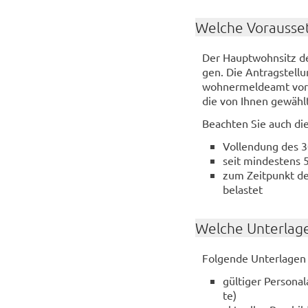
Wel­che Vor­aus­set
Der Haupt­wohn­sitz der
gen. Die An­trag­stel­l
woh­ner­mel­de­amt vor
die von Ihnen ge­wähl­t
Be­ach­ten Sie auch die 
Voll­endung des 30
seit min­des­tens 5
zum Zeit­punkt der
be­las­tet
Wel­che Un­ter­la­g
Fol­gen­de Un­ter­la­gen
gül­ti­ger Per­so­n
te)