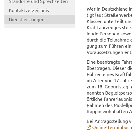
Stand­or­te und Sprech­zei­ten
Wer in Deutsch­land im 
Kon­takt­ver­zeich­nis
tigt laut Stra­ßen­ver­k
Dienst­leis­tun­gen
Klas­sen un­ter­teilt 
Kraft­fahr­zeu­ges stets
len­de Per­so­nen so­woh
durch die Teil­nah­me an
gung zum Füh­ren eines 
Vor­aus­set­zun­gen ent
Eine be­an­trag­te Fahr
über­tra­gen. Die­ser d
Füh­ren eines Kraft­fah
im Alter von 17 Jah­ren
zum 18. Ge­burts­tag n
nann­ten Be­gleit­per­so
ört­li­che Fahr­erlaub­n
Rah­men des Mo­dell­pro
Ruppin wohn­haf­ten An­
Bei An­trags­stel­lung v
Online-​Terminbuc