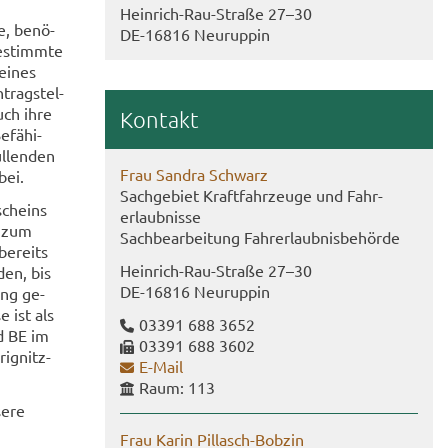
Heinrich-​Rau-Straße 27–30
e, be­nö­
DE-​16816 Neu­rup­pin
e­stimm­te
 eines
­trag­stel­
auch ihre
Kon­takt
­fä­hi­
l­len­den
Frau San­dra Schwarz
bei.
Sach­ge­biet Kraft­fahr­zeu­ge und Fahr­
­scheins
erlaub­nis­se
g zum
Sach­be­ar­bei­tung Fahr­erlaub­nis­be­hör­de
be­reits
Heinrich-​Rau-Straße 27–30
den, bis
DE-​16816 Neu­rup­pin
ung ge­
e ist als
03391 688 3652
nd BE im
03391 688 3602
ignitz-​
E-​Mail
Raum: 113
e­re
Frau Karin Pillasch-​Bobzin