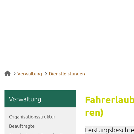
Verwaltung
Dienstleistungen
Fahr­erlaub­
Ver­wal­tung
ren)
Or­ga­ni­sa­ti­ons­struk­tur
Be­auf­trag­te
Leis­tungs­be­schr