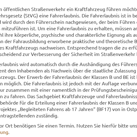
öf­fent­li­chen Stra­ßen­ver­kehr ein Kraft­fahr­zeug füh­ren möch­t
ehrs­ge­setz (StVG) eine Fahr­erlaub­nis. Die Fahr­erlaub­nis ist in b
und wird durch den Füh­rer­schein nach­ge­wie­sen, der beim Füh­ren
 mit­zu­füh­ren ist. Um eine Fahr­erlaub­nis zu er­hal­ten, müs­sen an
l ihre kör­per­li­che, psy­chi­sche und cha­rak­ter­li­che Eig­nung als 
 der Fahr­aus­bil­dung er­wor­be­ne prak­ti­sche und theo­re­ti­sche Be
Kraft­fahr­zeugs nach­wei­sen. Ent­spre­chend tra­gen die zu er­fü
­schei­dend zur Ver­bes­se­rung der Si­cher­heit im Stra­ßen­ver­kehr 
­erlaub­nis wird au­to­ma­tisch durch die Aus­hän­di­gung des Füh­rer
ient den In­ha­ben­den als Nach­weis über die staat­li­che Zu­las­sun
r­zeugs. Der Er­werb der Fahr­erlaub­nis der Klas­sen B und BE ist 
 mög­lich. Die Fahr­erlaub­nis ist je­doch mit der Auf­la­ge ver­bun­
ur zu­sam­men mit einer na­ment­lich in der Prü­fungs­be­schei­ni­g
n zu fah­ren. Das Sach­ge­biet Kraft­fahr­zeu­ge und Fahr­erlaub­nis­s
is­be­hör­de für die Er­tei­lung einer Fahr­erlaub­nis der Klas­sen B u
­jek­tes „Be­glei­te­ten Fah­rens ab 17 Jah­ren“ (BF17) von in Ostpr
trag­stel­len­den zu­stän­dig.
or Ort be­nö­ti­gen Sie einen Ter­min. Nut­zen Sie hier­für bitte un­s
hung
.