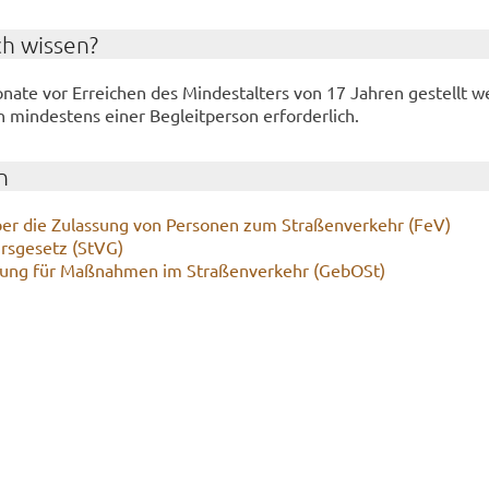
ch wis­sen?
a­te vor Er­rei­chen des Min­dest­al­ters von 17 Jah­ren ge­stellt w
min­des­tens einer Be­gleit­per­son er­for­der­lich.
n
er die Zu­las­sung von Per­so­nen zum Stra­ßen­ver­kehr (FeV)
hrs­ge­setz (StVG)
nung für Maß­nah­men im Stra­ßen­ver­kehr (Ge­bOSt)