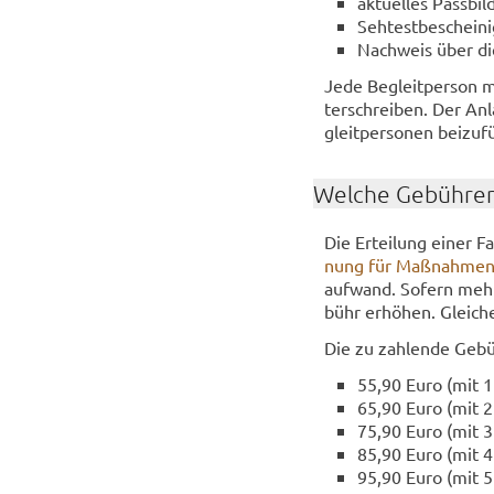
ak­tu­el­les Pass­b
Seh­test­be­schei­n
Nach­weis über di
Jede Be­gleit­per­son m
ter­schrei­ben. Der An­
gleit­per­so­nen bei­zu­f
Wel­che Ge­büh­ren
Die Er­tei­lung einer Fa
nung für Maß­nah­men 
auf­wand. So­fern meh­r
bühr er­hö­hen. Glei­ch
Die zu zah­len­de Ge­bü
55,90 Euro (mit 1 
65,90 Euro (mit 2 
75,90 Euro (mit 3 
85,90 Euro (mit 4 
95,90 Euro (mit 5 