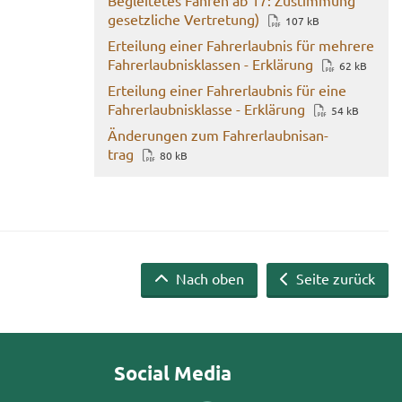
Be­glei­te­tes Fah­ren ab 17: Zu­stim­mung
ge­setz­li­che Ver­tre­tung)
107 kB
Er­tei­lung einer Fahr­erlaub­nis für meh­re­re
Fahr­erlaub­nis­klas­sen - Er­klä­rung
62 kB
Er­tei­lung einer Fahr­erlaub­nis für eine
Fahr­erlaub­nis­klas­se - Er­klä­rung
54 kB
Än­de­run­gen zum Fahr­erlaub­nis­an­
trag
80 kB
Nach oben
Seite zurück
Social Media