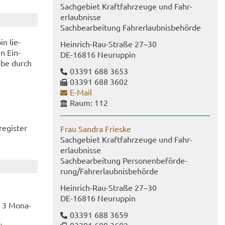
Sach­ge­biet Kraft­fahr­zeu­ge und Fahr­
erlaub­nis­se
Sach­be­ar­bei­tung Fahr­erlaub­nis­be­hör­de
in lie­
Heinrich-​Rau-Straße 27–30
en Ein­
DE-​16816 Neu­rup­pin
a­be durch
03391 688 3653
03391 688 3602
E-​Mail
Raum: 112
­gis­ter
Frau San­dra Fries­ke
Sach­ge­biet Kraft­fahr­zeu­ge und Fahr­
erlaub­nis­se
Sach­be­ar­bei­tung Per­so­nen­be­för­de­
rung/Fahr­erlaub­nis­be­hör­de
Heinrich-​Rau-Straße 27–30
DE-​16816 Neu­rup­pin
s 3 Mo­na­
03391 688 3659