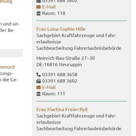
03391 688 3602
d­nung
E-​Mail
Raum: 118
en und un­
Frau Luisa-​Sophie Hille
 der Be­
Sach­ge­biet Kraft­fahr­zeu­ge und Fahr­
erlaub­nis­se
Sach­be­ar­bei­tung Fahr­erlaub­nis­be­hör­de
Heinrich-​Rau-Straße 27–30
DE-​16816 Neu­rup­pin
ren­ord­
­tungs­
03391 688 3658
h die Ge­
03391 688 3602
E-​Mail
Raum: 111
Frau Mar­ti­na Freier-​Ryll
Sach­ge­biet Kraft­fahr­zeu­ge und Fahr­
erlaub­nis­se
Sach­be­ar­bei­tung Fahr­erlaub­nis­be­hör­de