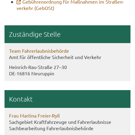
Ge­büh­ren­ord­nung für Maß­nah­men im Stra­ßen­
ver­kehr (Ge­bOSt)
Zu­stän­di­ge Stel­le
Team Fahr­erlaub­nis­be­hör­de
Amt für öf­fent­li­che Si­cher­heit und Ver­kehr
Heinrich-​Rau-Straße 27–30
DE-​16816 Neu­rup­pin
Kon­takt
Frau Mar­ti­na Freier-​Ryll
Sach­ge­biet Kraft­fahr­zeu­ge und Fahr­erlaub­nis­se
Sach­be­ar­bei­tung Fahr­erlaub­nis­be­hör­de