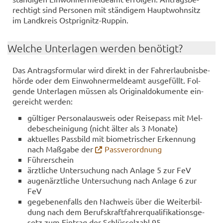
rech­tigt sind Per­so­nen mit stän­di­gem Haupt­wohn­sitz
im Land­kreis Ostprignitz-​​​​Rup­pin.
Wel­che Un­ter­la­gen wer­den be­nö­tigt?
Das An­trags­for­mu­lar wird di­rekt in der Fahr­erlaub­nis­be­
hör­de oder dem Ein­woh­ner­mel­de­amt aus­ge­füllt. Fol­
gen­de Un­ter­la­gen müs­sen als Ori­gi­nal­do­ku­men­te ein­
ge­reicht wer­den:
gül­ti­ger Per­so­nal­aus­weis oder Rei­se­pass mit Mel­
de­be­schei­ni­gung (nicht älter als 3 Mo­na­te)
ak­tu­el­les Pass­bild mit bio­me­tri­scher Er­ken­nung
nach Maß­ga­be der
Pass­ver­ord­nung
Füh­rer­schein
ärzt­li­che Un­ter­su­chung nach An­la­ge 5 zur FeV
au­gen­ärzt­li­che Un­ter­su­chung nach An­la­ge 6 zur
FeV
ge­ge­be­nen­falls den Nach­weis über die Wei­ter­bil­
dung nach dem Be­rufs­kraft­fah­rer­qua­li­fi­ka­ti­ons­ge­
setz zum Ein­trag der Schlüs­sel­zahl 95