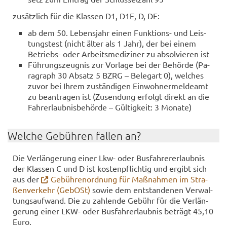
zu­sätz­lich für die Klas­sen D1, D1E, D, DE:
ab dem 50. Le­bens­jahr einen Funktions-​ und Leis­
tungs­test (nicht älter als 1 Jahr), der bei einem
Betriebs-​ oder Ar­beits­me­di­zi­ner zu ab­sol­vie­ren ist
Füh­rungs­zeug­nis zur Vor­la­ge bei der Be­hör­de (Pa­
ra­graph 30 Ab­satz 5 BZRG – Be­legart 0), wel­ches
zuvor bei Ihrem zu­stän­di­gen Ein­woh­ner­mel­de­amt
zu be­an­tra­gen ist (Zu­sen­dung er­folgt di­rekt an die
Fahr­erlaub­nis­be­hör­de – Gül­tig­keit: 3 Mo­na­te)
Wel­che Ge­büh­ren fal­len an?
Die Ver­län­ge­rung einer Lkw- oder Bus­fah­rer­er­laub­nis
der Klas­sen C und D ist kos­ten­pflich­tig und er­gibt sich
aus der
Ge­büh­ren­ord­nung für Maß­nah­men im Stra­
ßen­ver­kehr (Ge­bOSt)
sowie dem ent­stan­de­nen Ver­wal­
tungs­auf­wand. Die zu zah­len­de Ge­bühr für die Ver­län­
ge­rung einer LKW- oder Bus­fahr­erlaub­nis be­trägt 45,10
Euro.