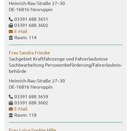
Heinrich-​Rau-Straße 27–30
DE-​16816 Neu­rup­pin
03391 688 3651
03391 688 3602
E-​Mail
Raum: 114
Frau San­dra Fries­ke
Sach­ge­biet Kraft­fahr­zeu­ge und Fahr­erlaub­nis­se
Sach­be­ar­bei­tung Per­so­nen­be­för­de­rung/Fahr­erlaub­nis­
be­hör­de
Heinrich-​Rau-Straße 27–30
DE-​16816 Neu­rup­pin
03391 688 3659
03391 688 3602
E-​Mail
Raum: 118
Frau Luisa-​Sophie Hille