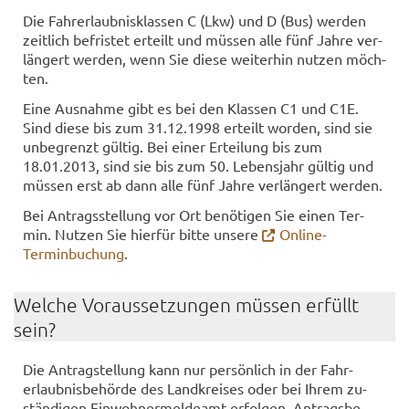
Die Fahr­erlaub­nis­klas­sen C (Lkw) und D (Bus) wer­den
zeit­lich be­fris­tet er­teilt und müs­sen alle fünf Jahre ver­
län­gert wer­den, wenn Sie diese wei­ter­hin nut­zen möch­
ten.
Eine Aus­nah­me gibt es bei den Klas­sen C1 und C1E.
Sind diese bis zum 31.12.1998 er­teilt wor­den, sind sie
un­be­grenzt gül­tig. Bei einer Er­tei­lung bis zum
18.01.2013, sind sie bis zum 50. Le­bens­jahr gül­tig und
müs­sen erst ab dann alle fünf Jahre ver­län­gert wer­den.
Bei An­trags­stel­lung vor Ort be­nö­ti­gen Sie einen Ter­
min. Nut­zen Sie hier­für bitte un­se­re
Online-​
Terminbuchung
.
Wel­che Vor­aus­set­zun­gen müs­sen er­füllt
sein?
Die An­trag­stel­lung kann nur per­sön­lich in der Fahr­
erlaub­nis­be­hör­de des Land­krei­ses oder bei Ihrem zu­
stän­di­gen Ein­woh­ner­mel­de­amt er­fol­gen. An­trags­be­