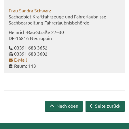
Frau San­dra Schwarz
Sach­ge­biet Kraft­fahr­zeu­ge und Fahr­erlaub­nis­se
Sach­be­ar­bei­tung Fahr­erlaub­nis­be­hör­de
Heinrich-​Rau-Straße 27–30
DE-​16816 Neu­rup­pin
03391 688 3652
03391 688 3602
E-​Mail
Raum: 113
Nach oben
Seite zurück