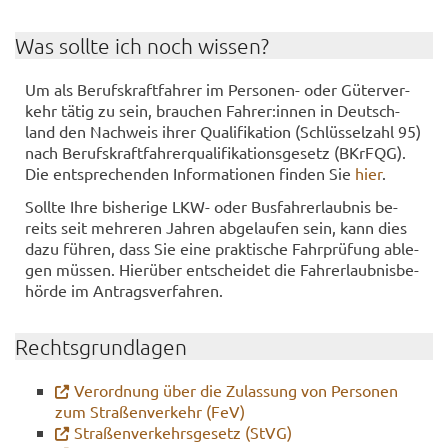
Was soll­te ich noch wis­sen?
Um als Be­rufs­kraft­fah­rer im Personen-​ oder Gü­ter­ver­
kehr tätig zu sein, brau­chen Fah­rer:innen in Deutsch­
land den Nach­weis ihrer Qua­li­fi­ka­ti­on (Schlüs­sel­zahl 95)
nach Be­rufs­kraft­fah­rer­qua­li­fi­ka­ti­ons­ge­setz (BKrF­QG).
Die ent­spre­chen­den In­for­ma­tio­nen fin­den Sie
hier
.
Soll­te Ihre bis­he­ri­ge LKW- oder Bus­fahr­erlaub­nis be­
reits seit meh­re­ren Jah­ren ab­ge­lau­fen sein, kann dies
dazu füh­ren, dass Sie eine prak­ti­sche Fahr­prü­fung ab­le­
gen müs­sen. Hier­über ent­schei­det die Fahr­erlaub­nis­be­
hör­de im An­trags­ver­fah­ren.
Rechts­grund­la­gen
Ver­ord­nung über die Zu­las­sung von Per­so­nen
zum Stra­ßen­ver­kehr (FeV)
Stra­ßen­ver­kehrs­ge­setz (StVG)