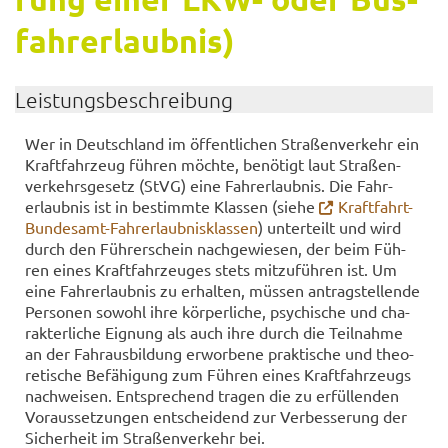
fahr­erlaub­nis)
Leis­tungs­be­schrei­bung
Wer in Deutsch­land im öf­fent­li­chen Stra­ßen­ver­kehr ein
Kraft­fahr­zeug füh­ren möch­te, be­nö­tigt laut Stra­ßen­
ver­kehrs­ge­setz (StVG) eine Fahr­erlaub­nis. Die Fahr­
erlaub­nis ist in be­stimm­te Klas­sen (siehe
Kraftfahrt-​
Bundesamt-Fahrerlaubnisklassen
) un­ter­teilt und wird
durch den Füh­rer­schein nach­ge­wie­sen, der beim Füh­
ren eines Kraft­fahr­zeu­ges stets mit­zu­füh­ren ist. Um
eine Fahr­erlaub­nis zu er­hal­ten, müs­sen an­trag­stel­len­de
Per­so­nen so­wohl ihre kör­per­li­che, psy­chi­sche und cha­
rak­ter­li­che Eig­nung als auch ihre durch die Teil­nah­me
an der Fahr­aus­bil­dung er­wor­be­ne prak­ti­sche und theo­
re­ti­sche Be­fä­hi­gung zum Füh­ren eines Kraft­fahr­zeugs
nach­wei­sen. Ent­spre­chend tra­gen die zu er­fül­len­den
Vor­aus­set­zun­gen ent­schei­dend zur Ver­bes­se­rung der
Si­cher­heit im Stra­ßen­ver­kehr bei.