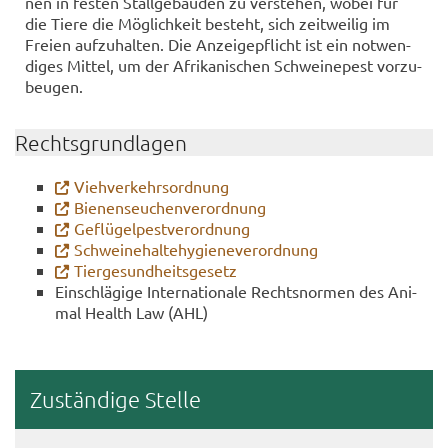
nen in fes­ten Stall­ge­bäu­den zu ver­ste­hen, wobei für
die Tiere die Mög­lich­keit be­steht, sich zeit­wei­lig im
Frei­en auf­zu­hal­ten. Die An­zei­ge­pflicht ist ein not­wen­
di­ges Mit­tel, um der Afri­ka­ni­schen Schwei­ne­pest vor­zu­
beu­gen.
Rechts­grund­la­gen
Vieh­ver­kehrs­ord­nung
Bienen­seu­chen­ver­ord­nung
Ge­flü­gel­pest­ver­ord­nung
Schwei­ne­halte­hy­gie­ne­ver­ord­nung
Tier­ge­sund­heits­ge­setz
Ein­schlä­gi­ge In­ter­na­tio­na­le Rechts­nor­men des Ani­
mal Health Law (AHL)
Zu­stän­di­ge Stel­le