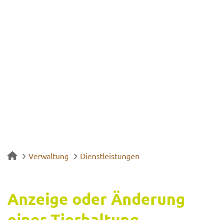
Verwaltung
Dienstleistungen
An­zei­ge oder Än­de­rung
einer Tier­hal­tung