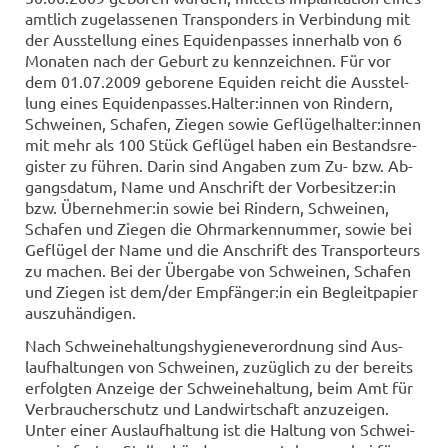
amt­lich zu­ge­las­se­nen Trans­pon­ders in Ver­bin­dung mit
der Aus­stel­lung eines Equi­den­pas­ses in­ner­halb von 6
Mo­na­ten nach der Ge­burt zu kenn­zeich­nen. Für vor
dem 01.07.2009 ge­bo­re­ne Equi­den reicht die Aus­stel­
lung eines Equi­den­pas­ses.Hal­ter:innen von Rin­dern,
Schwei­nen, Scha­fen, Zie­gen sowie Ge­flü­gel­hal­ter:innen
mit mehr als 100 Stück Ge­flü­gel haben ein Be­stands­re­
gis­ter zu füh­ren. Darin sind An­ga­ben zum Zu- bzw. Ab­
gangs­da­tum, Name und An­schrift der Vor­be­sit­zer:in
bzw. Über­neh­mer:in sowie bei Rin­dern, Schwei­nen,
Scha­fen und Zie­gen die Ohr­mar­ken­num­mer, sowie bei
Ge­flü­gel der Name und die An­schrift des Trans­por­teurs
zu ma­chen. Bei der Über­ga­be von Schwei­nen, Scha­fen
und Zie­gen ist dem/der Emp­fän­ger:in ein Be­gleit­pa­pier
aus­zu­hän­di­gen.
Nach Schwei­ne­hal­tungs­hy­gie­ne­ver­ord­nung sind Aus­
lauf­hal­tun­gen von Schwei­nen, zu­züg­lich zu der be­reits
er­folg­ten An­zei­ge der Schwei­ne­hal­tung, beim Amt für
Ver­brau­cher­schutz und Land­wirt­schaft an­zu­zei­gen.
Unter einer Aus­lauf­hal­tung ist die Hal­tung von Schwei­