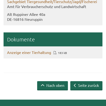
Sach­ge­biet Tier­ge­sund­heit/Tier­schutz/Jagd/Fi­sche­rei
Amt für Ver­brau­cher­schutz und Land­wirt­schaft
Alt Rup­pi­ner Allee 40a
DE-​16816 Neu­rup­pin
Do­ku­men­te
An­zei­ge einer Tier­hal­tung
183 kB
Nach oben
Seite zurück