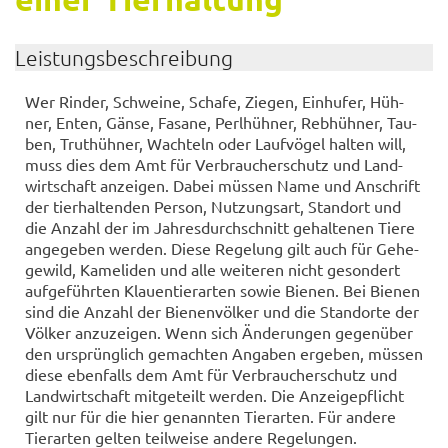
Leis­tungs­be­schrei­bung
Wer Rin­der, Schwei­ne, Scha­fe, Zie­gen, Ein­hu­fer, Hüh­
ner, Enten, Gänse, Fa­sa­ne, Perl­hüh­ner, Reb­hüh­ner, Tau­
ben, Trut­hüh­ner, Wach­teln oder Lauf­vö­gel hal­ten will,
muss dies dem Amt für Ver­brau­cher­schutz und Land­
wirt­schaft an­zei­gen. Dabei müs­sen Name und An­schrift
der tier­hal­ten­den Per­son, Nut­zungs­art, Stand­ort und
die An­zahl der im Jah­res­durch­schnitt ge­hal­te­nen Tiere
an­ge­ge­ben wer­den. Diese Re­ge­lung gilt auch für Ge­he­
ge­wild, Ka­meli­den und alle wei­te­ren nicht ge­son­dert
auf­ge­führ­ten Klau­en­tier­ar­ten sowie Bie­nen. Bei Bie­nen
sind die An­zahl der Bie­nen­völ­ker und die Stand­or­te der
Völ­ker an­zu­zei­gen. Wenn sich Än­de­run­gen ge­gen­über
den ur­sprüng­lich ge­mach­ten An­ga­ben er­ge­ben, müs­sen
diese eben­falls dem Amt für Ver­brau­cher­schutz und
Land­wirt­schaft mit­ge­teilt wer­den. Die An­zei­ge­pflicht
gilt nur für die hier ge­nann­ten Tier­ar­ten. Für an­de­re
Tier­ar­ten gel­ten teil­wei­se an­de­re Re­ge­lun­gen.