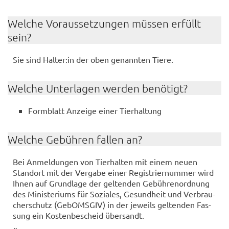
Wel­che Vor­aus­set­zun­gen müs­sen er­füllt
sein?
Sie sind Hal­ter:in der oben ge­nann­ten Tiere.
Wel­che Un­ter­la­gen wer­den be­nö­tigt?
Form­blatt An­zei­ge einer Tier­hal­tung
Wel­che Ge­büh­ren fal­len an?
Bei An­mel­dun­gen von Tier­hal­ten mit einem neuen
Stand­ort mit der Ver­ga­be einer Re­gis­trier­num­mer wird
Ihnen auf Grund­la­ge der gel­ten­den Ge­büh­ren­ord­nung
des Mi­nis­te­ri­ums für So­zia­les, Ge­sund­heit und Ver­brau­
cher­schutz (Ge­bOMS­GIV) in der je­weils gel­ten­den Fas­
sung ein Kos­ten­be­scheid über­sandt.