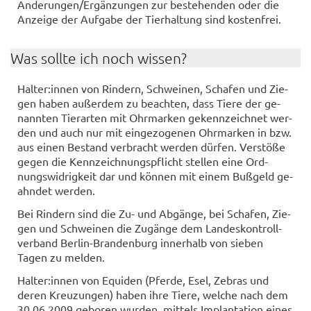
Än­de­run­gen/Er­gän­zun­gen zur be­stehen­den oder die
An­zei­ge der Auf­ga­be der Tier­hal­tung sind kos­ten­frei.
Was soll­te ich noch wis­sen?
Hal­ter:innen von Rin­dern, Schwei­nen, Scha­fen und Zie­
gen haben au­ßer­dem zu be­ach­ten, dass Tiere der ge­
nann­ten Tier­ar­ten mit Ohr­mar­ken ge­kenn­zeich­net wer­
den und auch nur mit ein­ge­zo­ge­nen Ohr­mar­ken in bzw.
aus einen Be­stand ver­bracht wer­den dür­fen. Ver­stö­ße
gegen die Kenn­zeich­nungs­pflicht stel­len eine Ord­
nungs­wid­rig­keit dar und kön­nen mit einem Buß­geld ge­
ahn­det wer­den.
Bei Rin­dern sind die Zu- und Ab­gän­ge, bei Scha­fen, Zie­
gen und Schwei­nen die Zu­gän­ge dem Lan­des­kon­troll­
ver­band Berlin-​Brandenburg in­ner­halb von sie­ben
Tagen zu mel­den.
Hal­ter:innen von Equi­den (Pfer­de, Esel, Ze­bras und
deren Kreu­zun­gen) haben ihre Tiere, wel­che nach dem
30.06.2009 ge­bo­ren wur­den, mit­tels Im­plan­ta­ti­on eines