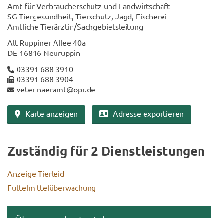
Amt für Ver­brau­cher­schutz und Land­wirt­schaft
SG Tier­ge­sund­heit, Tier­schutz, Jagd, Fi­sche­rei
Amt­li­che Tier­ärz­tin/Sach­ge­biets­lei­tung
Alt Rup­pi­ner Allee 40a
DE-​16816 Neu­rup­pin
03391 688 3910
03391 688 3904
ve­te­ri­na­er­amt@opr.de
Karte an­zei­gen
Adres­se ex­por­tie­ren
Zu­stän­dig für 2 Dienst­leis­tun­gen
An­zei­ge Tier­leid
Fut­tel­mit­tel­über­wa­chung