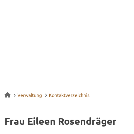
Verwaltung
Kontaktverzeichnis
Frau Ei­le­en Ro­sen­drä­ger