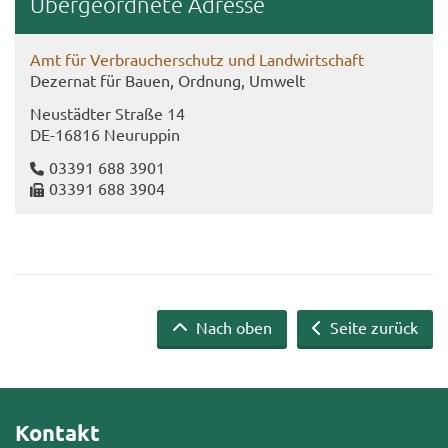
Über­ge­ord­ne­te Adres­se
Amt für Ver­brau­cher­schutz und Land­wirt­schaft
De­zer­nat für Bauen, Ord­nung, Um­welt
Neu­städ­ter Stra­ße 14
DE-​16816 Neu­rup­pin
03391 688 3901
03391 688 3904
Nach oben
Seite zurück
Kontakt