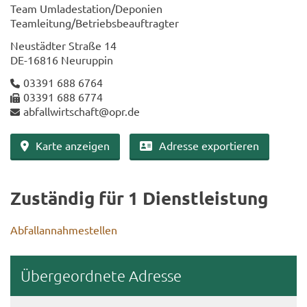
Team Um­la­de­sta­ti­on/De­po­nien
Team­lei­tung/Be­triebs­be­auf­trag­ter
Neu­städ­ter Stra­ße 14
DE-​16816 Neu­rup­pin
03391 688 6764
03391 688 6774
ab­fall­wirt­schaft@opr.de
Karte an­zei­gen
Adres­se ex­por­tie­ren
Zu­stän­dig für 1 Dienst­leis­tung
Ab­fall­an­nah­me­stel­len
Über­ge­ord­ne­te Adres­se