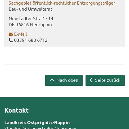
Sach­ge­biet öffentlich-​rechtlicher Ent­sor­gungs­trä­ger
Bau- und Um­welt­amt
Neu­städ­ter Stra­ße 14
DE-​16816 Neu­rup­pin
E-​Mail
03391 688 6712
Nach oben
Seite zurück
Kontakt
Landkreis Ostprignitz-Ruppin
Standort Virchowstraße Neuruppin