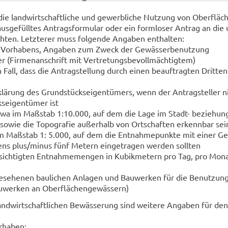
ie land­wirt­schaft­li­che und ge­werb­li­che Nut­zung von Ober­flä­c
us­ge­füll­tes An­trags­for­mu­lar oder ein form­lo­ser An­trag an die u
h­ten. Letz­te­rer muss fol­gen­de An­ga­ben ent­hal­ten:
 Vor­ha­bens, An­ga­ben zum Zweck der Ge­wäs­ser­be­nut­zung
er (Fir­men­an­schrift mit Ver­tre­tungs­be­voll­mäch­tig­tem)
Fall, dass die An­trag­stel­lung durch einen be­auf­trag­ten Drit­ten
r­klä­rung des Grund­stücks­ei­gen­tü­mers, wenn der An­trag­stel­ler n
­ei­gen­tü­mer ist
twa im Maß­stab 1:10.000, auf dem die Lage im Stadt-​ be­zie­hung
 sowie die To­po­gra­fie au­ßer­halb von Ort­schaf­ten er­kenn­bar se
m Maß­stab 1: 5.000, auf dem die Ent­nah­me­punk­te mit einer Ge­
ens plus/minus fünf Me­tern ein­ge­tra­gen wer­den soll­ten
­sich­tig­ten Ent­nah­me­men­gen in Ku­bik­me­tern pro Tag, pro Mon
e­se­he­nen bau­li­chen An­la­gen und Bau­wer­ken für die Be­nut­zun
­wer­ken an Ober­flä­chen­ge­wäs­sern)
nd­wirt­schaft­li­chen Be­wäs­se­rung sind wei­te­re An­ga­ben für de
­ha­ben: