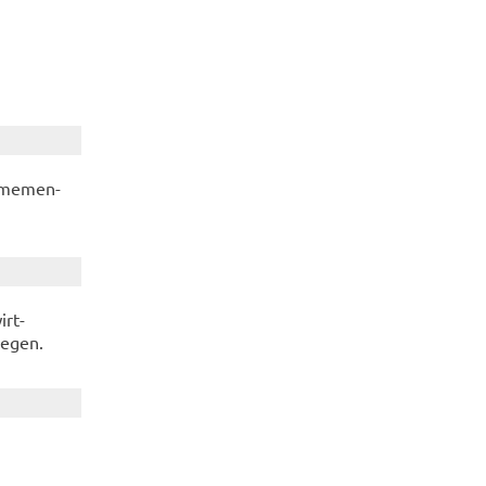
h­me­men­
irt­
le­gen.