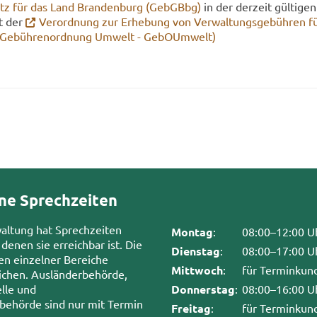
setz für das Land Bran­den­burg (GebGBbg)
in der der­zeit gül­ti­ge
it der
Ver­ord­nung zur Er­he­bung von Ver­wal­tungs­ge­büh­ren f
(Ge­büh­ren­ord­nung Um­welt - Ge­bO­Um­welt)
ne Sprechzeiten
waltung hat Sprechzeiten
Montag
:
08:00–12:00 U
 denen sie erreichbar ist. Die
Dienstag
:
08:00–17:00 U
en einzelner Bereiche
Mittwoch
:
für Terminkun
chen. Ausländerbehörde,
lle und
Donnerstag
:
08:00–16:00 U
sbehörde sind nur mit Termin
Freitag
:
für Terminkun