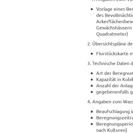
Vor­la­ge eines Be
des Be­voll­mäch­ti
Acker­flä­chen­be­w
Ge­wächs­häu­sern (
Qua­drat­me­ter)
2. Über­sichts­plä­ne de
Flur­stücks­kar­te 
3. Tech­ni­sche Daten d
Art der Beregnungs-
Ka­pa­zi­tät in Ku­
An­zahl der An­la­
ge­ge­be­nen­falls g
4. An­ga­ben zum Was­s
Be­auf­schla­gung i
Be­reg­nungs­zeit­
Be­reg­nungs­pe­ri­
nach Kul­tu­ren)