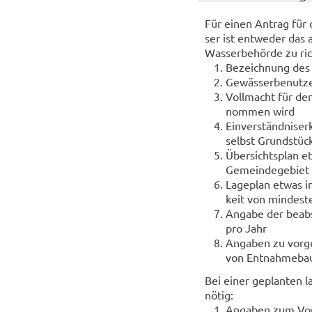
Für einen An­trag für d
ser ist ent­we­der das a
Was­ser­be­hör­de zu ric
Be­zeich­nung des
Ge­wäs­ser­be­nut­z
Voll­macht für den 
nom­men wird
Ein­ver­ständ­nis­e
selbst Grund­stücks
Über­sichts­plan e
Ge­mein­de­ge­biet
La­ge­plan etwas i
keit von min­des­t
An­ga­be der be­ab
pro Jahr
An­ga­ben zu vor­g
von Ent­nah­me­bau
Bei einer ge­plan­ten la
nötig:
An­ga­ben zum Vor