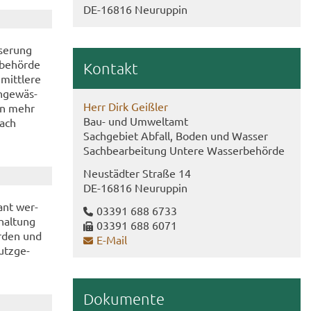
DE-​16816 Neu­rup­pin
se­rung
be­hör­de
Kon­takt
mitt­le­re
­ge­wäs­
Herr Dirk Geiß­ler
von mehr
Bau- und Um­welt­amt
fach
Sach­ge­biet Ab­fall, Boden und Was­ser
Sach­be­ar­bei­tung Un­te­re Was­ser­be­hör­de
Neu­städ­ter Stra­ße 14
DE-​16816 Neu­rup­pin
lant wer­
03391 688 6733
hal­tung
03391 688 6071
er­den und
E-​Mail
utz­ge­
Do­ku­men­te