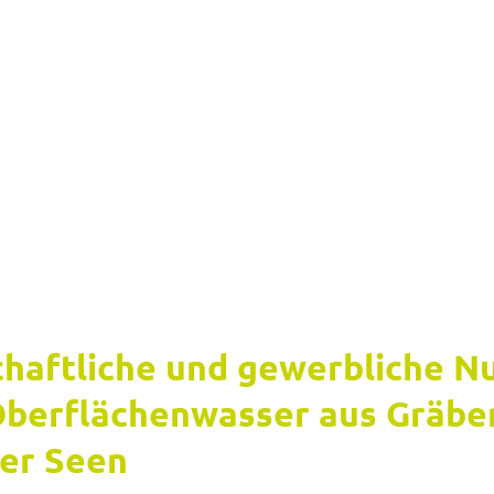
haft­li­che und ge­werb­li­che N
er­flä­chen­was­ser aus Grä­be
der Seen