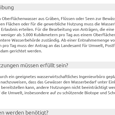
ei­bung
 Ober­flä­chen­was­ser aus Grä­ben, Flüs­sen oder Seen zur Be­wäs­
­chen Flä­chen oder für die ge­werb­li­che Nut­zung muss die Was­ser­
 Er­laub­nis er­tei­len. Für die Be­ar­bei­tung von An­trä­gen, die eine 
we­ni­ger als 5.000 Ku­bik­me­tern pro Tag aus einem Ober­flä­chen
 un­te­re Was­ser­be­hör­de zu­stän­dig. Ab einer Ent­nah­me­men­ge 
rn pro Tag muss der An­trag an das Lan­des­amt für Um­welt, Post­
dam ge­rich­tet wer­den.
­zun­gen müs­sen er­füllt sein?
h ein ge­eig­ne­tes was­ser­wirt­schaft­li­ches In­ge­nieur­bü­ro ge­p
st nach­zu­wei­sen, dass das Ge­wäs­ser den Was­ser­be­darf unter Ein­
 be­reit­stel­len kann, an­de­re Nut­zun­gen nicht be­ein­träch­tigt w
 die Um­welt, ins­be­son­de­re auf zu schüt­zen­de Bio­to­pe und Sch
.
en wer­den be­nö­tigt?