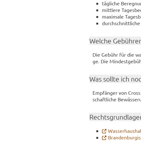
täg­li­che Be­reg­n
mitt­le­re Ta­ges­b
ma­xi­ma­le Ta­ges­
durch­schnitt­li­ch
Wel­che Ge­büh­ren
Die Ge­bühr für die was­
ge. Die Min­dest­ge­bü
Was soll­te ich no
Emp­fän­ger von Cross C
schaft­li­che Be­wäs­se­r
Rechts­grund­la­ge
Was­ser­haus­ha
Bran­den­bur­gi