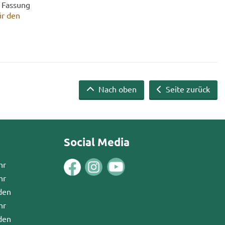
n Fas­sung
ür den
Nach oben
Seite zurück
Social Media
hr
hr
den
hr
den