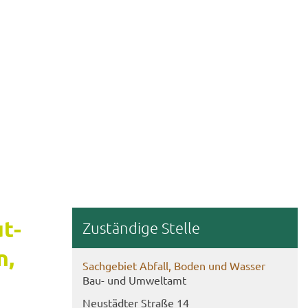
ut­
Zu­stän­di­ge Stel­le
n,
Sach­ge­biet Ab­fall, Boden und Was­ser
Bau- und Um­welt­amt
Neu­städ­ter Stra­ße 14