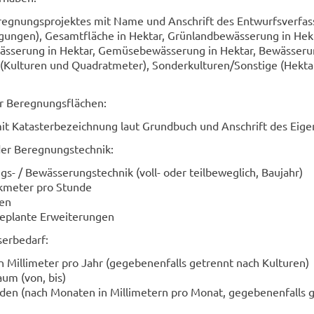
­reg­nungs­pro­jek­tes mit Name und An­schrift des Ent­wurfs­ver­fas­
­gun­gen), Ge­samt­flä­che in Hekt­ar, Grün­land­be­wäs­se­rung in Hekt
äs­se­rung in Hekt­ar, Ge­mü­se­be­wäs­se­rung in Hekt­ar, Be­wäs­se­
Kul­tu­ren und Qua­drat­me­ter), Son­der­kul­tu­ren/Sons­ti­ge (Hekt­
r Be­reg­nungs­flä­chen:
mit Ka­tas­ter­be­zeich­nung laut Grund­buch und An­schrift des Ei­ge
er Be­reg­nungs­tech­nik:
​ / Be­wäs­se­rungs­tech­nik (voll- oder teil­be­weg­lich, Bau­jahr)
bik­me­ter pro Stun­de
gen
e­plan­te Er­wei­te­run­gen
er­be­darf:
n Mil­li­me­ter pro Jahr (ge­ge­be­nen­falls ge­trennt nach Kul­tu­ren)
raum (von, bis)
oden (nach Mo­na­ten in Mil­li­me­tern pro Monat, ge­ge­be­nen­falls 