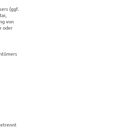
sers (ggf.
­ar,
rung von
ar oder
n­tü­mers
ge­trennt