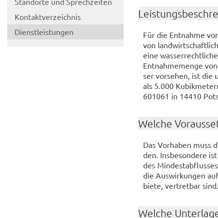
Stand­or­te und Sprech­zei­ten
Leis­tungs­be­schr
Kon­takt­ver­zeich­nis
Dienst­leis­tun­gen
Für die Ent­nah­me von
von land­wirt­schaft­li
eine was­ser­recht­li­che
Ent­nah­me­men­ge von 
ser vor­se­hen, ist die
als 5.000 Ku­bik­me­te
601061 in 14410 Pots­
Wel­che Vor­aus­set
Das Vor­ha­ben muss durc
den. Ins­be­son­de­re i
des Min­dest­ab­flus­ses
die Aus­wir­kun­gen auf
bie­te, ver­tret­bar sind
Wel­che Un­ter­la­g