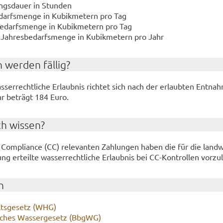
ungs­dau­er in Stun­den
e­darfs­men­ge in Ku­bik­me­tern pro Tag
be­darfs­men­ge in Ku­bik­me­tern pro Tag
e Jah­res­be­darfs­men­ge in Ku­bik­me­tern pro Jahr
 wer­den fäl­lig?
ser­recht­li­che Er­laub­nis rich­tet sich nach der er­laub­ten Ent­na
hr be­trägt 184 Euro.
ch wis­sen?
om­pli­an­ce (CC) re­le­van­ten Zah­lun­gen haben die für die land­w
ung er­teil­te was­ser­recht­li­che Er­laub­nis bei CC-​Kontrollen vor­zu­
n
lts­ge­setz (WHG)
­sches Was­ser­ge­setz (BbgWG)