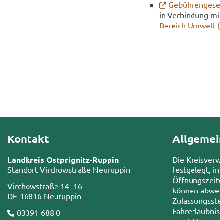
Ge­büh­ren­ge­
in Ver­bin­dung m
Be­reich Um­welt 
Kontakt
Allgemei
Landkreis Ostprignitz-Ruppin
Die Kreisver
Standort Virchowstraße Neuruppin
festgelegt, in
Öffnungszeit
Virchowstraße 14–16
können abwei
DE-16816 Neuruppin
Zulassungsste
Fahrerlaubni
03391 688 0