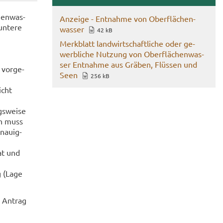
hen­was­
An­zei­ge - Ent­nah­me von Ober­flä­chen­
n­te­re
was­ser
42 kB
Merk­blatt land­wirt­schaft­li­che oder ge­
werb­li­che Nut­zung von Ober­flä­chen­was­
ser Ent­nah­me aus Grä­ben, Flüs­sen und
 vor­ge­
Seen
256 kB
icht
s­wei­se
in muss
nau­ig­
at und
g (Lage
n An­trag