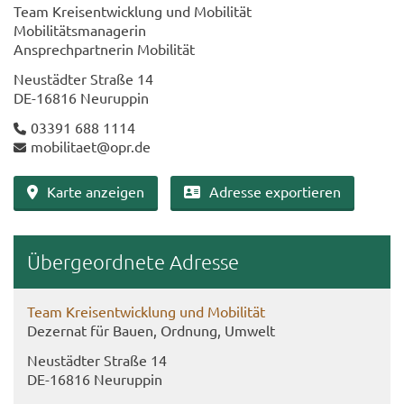
Team Kreis­ent­wick­lung und Mo­bi­li­tät
Mo­bi­li­täts­ma­na­ge­rin
An­sprech­part­ne­rin Mo­bi­li­tät
Neu­städ­ter Stra­ße 14
DE-​16816 Neu­rup­pin
03391 688 1114
mo­bi­li­ta­et@opr.de
Karte an­zei­gen
Adres­se ex­por­tie­ren
Über­ge­ord­ne­te Adres­se
Team Kreis­ent­wick­lung und Mo­bi­li­tät
De­zer­nat für Bauen, Ord­nung, Um­welt
Neu­städ­ter Stra­ße 14
DE-​16816 Neu­rup­pin