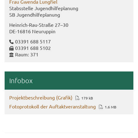
Frau Gwen­da Lung­fiel
Stabs­stel­le Ju­gend­hil­fe­pla­nung
SB Ju­gend­hil­fe­pla­nung
Heinrich-​​Rau-​Straße 27–30
DE-​16816 Neu­rup­pin
03391 688 5117
03391 688 5102
Raum: 371
In­fo­box
Pro­jekt­be­schrei­bung (Gra­fik)
179 kB
Fo­to­pro­to­koll der Auf­takt­ver­an­stal­tung
1.6 MB