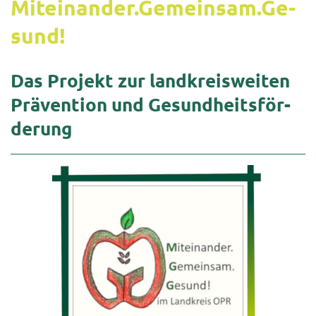
Mit­ein­an­der.Ge­mein­sam.Ge­
sund!
Das Pro­jekt zur land­kreis­wei­ten
Prä­ven­ti­on und Ge­sund­heits­för­
de­rung