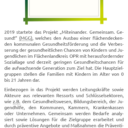
2019 star­te­te das Pro­jekt „Mit­ein­an­der. Ge­mein­sam. Ge­
sund!“
(MGG)
, wel­ches den Aus­bau einer flä­chen­­de­cken­
den kom­mu­na­len Ge­sund­heits­­för­de­rung und die Ver­bes­
se­rung der ge­sund­heit­li­chen Chan­cen von Kin­dern und Ju­
gend­li­chen im Flä­chen­­land­kreis OPR mit her­aus­­for­dern­der
So­zi­al­lage und der­zeit ge­rin­gen Ge­sund­heits­­chan­cen für
die auf­wach­sen­de Ge­nera­ti­on zum Ziel hat. Die Haupt­ziel­
grup­pen stel­len die Fa­mi­li­en mit Kin­dern im Alter von 0
bis 21 Jah­ren dar.
Ein­be­zo­gen in das Pro­jekt wer­den Lei­tungs­kräf­te sowie
Ak­teu­re aus re­le­van­ten Res­sorts und Schlüs­sel­­sek­to­ren,
wie
z.B.
dem Ge­sund­heits­we­sen, Bil­dungs­be­reich, der Ju­
gend­­hilfe, den Kom­mu­nen, Kam­mern, Kran­ken­­kas­sen
oder Un­ter­neh­men. Ge­mein­sam wer­den Be­dar­fe ana­ly­
siert sowie Lö­sun­gen für die Ziel­­grup­pe er­ar­bei­tet und
durch prä­ven­ti­ve An­ge­bo­te und Maß­nah­men die Prä­ven­ti­