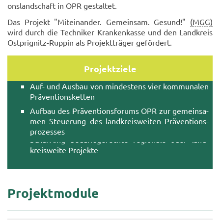
ons­­land­schaft in OPR ge­stal­tet.
Das Pro­jekt "Mit­ein­an­der. Ge­mein­sam. Ge­sund!"
(MGG)
wird durch die Tech­ni­ker Kran­ken­kas­se und den Land­kreis
Ostprignitz-​Ruppin als Pro­jekt­trä­ger ge­för­dert.
Pro­jekt­zie­le
Auf- und Aus­bau von min­des­tens vier kom­mu­na­len
Prä­ven­ti­ons­ket­ten
Auf­bau des Prä­ven­ti­ons­fo­rums OPR zur ge­mein­sa­
men Steue­rung des land­kreis­wei­ten Prä­ven­ti­ons­
pro­zes­ses
Schaf­fung be­darfs­ge­rech­te re­gio­na­le oder land­
kreis­­weite Pro­jek­te
Pro­jekt­mo­du­le