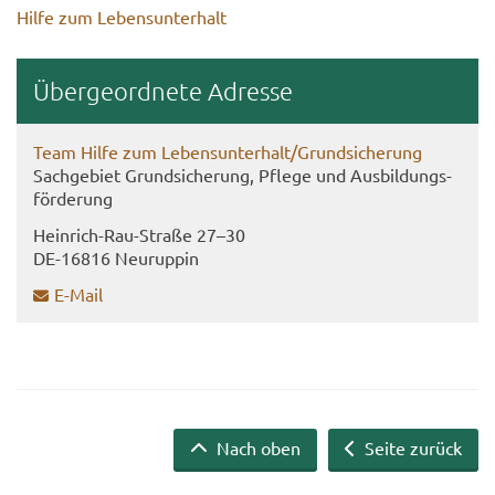
Hilfe zum Le­bens­un­ter­halt
Über­ge­ord­ne­te Adres­se
Team Hilfe zum Le­bens­un­ter­halt/Grund­si­che­rung
Sach­ge­biet Grund­si­che­rung, Pfle­ge und Aus­bil­dungs­
för­de­rung
Heinrich-​​Rau-​Straße 27–30
DE-​16816 Neu­rup­pin
E-​Mail
Nach oben
Seite zurück