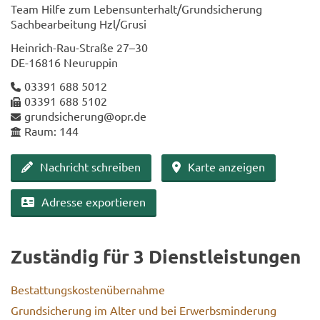
Team Hilfe zum Le­bens­un­ter­halt/Grund­si­che­rung
Sach­be­ar­bei­tung Hzl/Grusi
Heinrich-​Rau-Straße 27–30
DE-​16816 Neu­rup­pin
03391 688 5012
03391 688 5102
grund­si­che­rung@opr.de
Raum: 144
Nach­richt schrei­ben
Karte an­zei­gen
Adres­se ex­por­tie­ren
Zu­stän­dig für 3 Dienst­leis­tun­gen
Be­stat­tungs­kos­ten­über­nah­me
Grund­si­che­rung im Alter und bei Er­werbs­min­de­rung