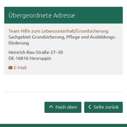
Über­ge­ord­ne­te Adres­se
Team Hilfe zum Le­bens­un­ter­halt/Grund­si­che­rung
Sach­ge­biet Grund­si­che­rung, Pfle­ge und Aus­bil­dungs­
för­de­rung
Heinrich-​​Rau-​Straße 27–30
DE-​16816 Neu­rup­pin
E-​Mail
Nach oben
Seite zurück