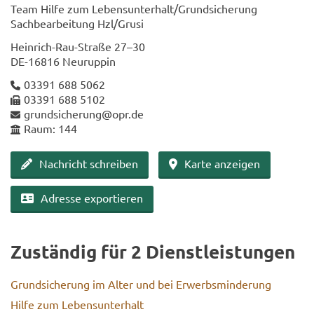
Team Hilfe zum Le­bens­un­ter­halt/Grund­si­che­rung
Sach­be­ar­bei­tung Hzl/Grusi
Heinrich-​Rau-Straße 27–30
DE-​16816 Neu­rup­pin
03391 688 5062
03391 688 5102
grund­si­che­rung@opr.de
Raum: 144
Nach­richt schrei­ben
Karte an­zei­gen
Adres­se ex­por­tie­ren
Zu­stän­dig für 2 Dienst­leis­tun­gen
Grund­si­che­rung im Alter und bei Er­werbs­min­de­rung
Hilfe zum Le­bens­un­ter­halt