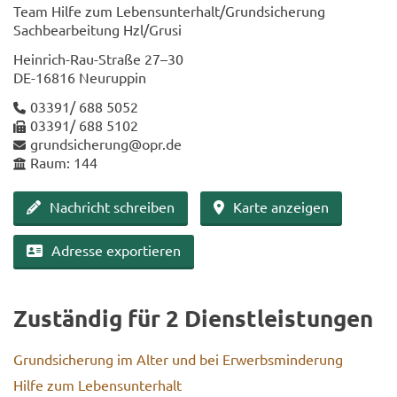
Team Hilfe zum Le­bens­un­ter­halt/Grund­si­che­rung
Sach­be­ar­bei­tung Hzl/Grusi
Heinrich-​Rau-Straße 27–30
DE-​16816 Neu­rup­pin
03391/ 688 5052
03391/ 688 5102
grund­si­che­rung@opr.de
Raum: 144
Nach­richt schrei­ben
Karte an­zei­gen
Adres­se ex­por­tie­ren
Zu­stän­dig für 2 Dienst­leis­tun­gen
Grund­si­che­rung im Alter und bei Er­werbs­min­de­rung
Hilfe zum Le­bens­un­ter­halt