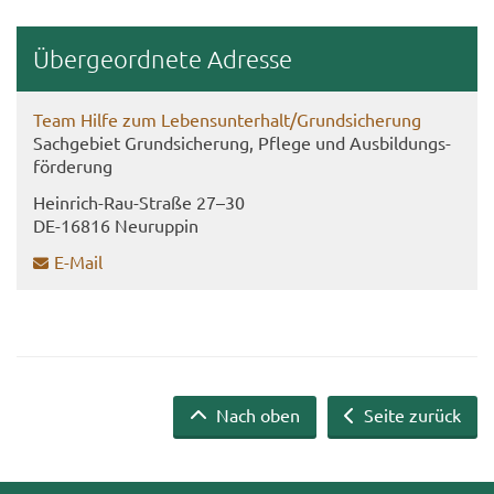
Über­ge­ord­ne­te Adres­se
Team Hilfe zum Le­bens­un­ter­halt/Grund­si­che­rung
Sach­ge­biet Grund­si­che­rung, Pfle­ge und Aus­bil­dungs­
för­de­rung
Heinrich-​​Rau-​Straße 27–30
DE-​16816 Neu­rup­pin
E-​Mail
Nach oben
Seite zurück