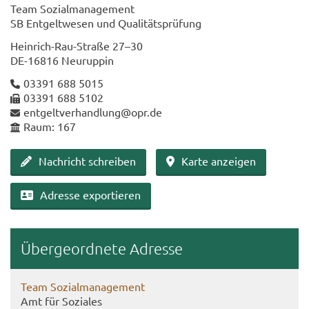
Team So­zi­al­ma­nage­ment
SB Ent­gelt­we­sen und Qua­li­täts­prü­fung
Heinrich-​Rau-Straße 27–30
DE-​16816 Neu­rup­pin
03391 688 5015
03391 688 5102
ent­gelt­ver­hand­lung@opr.de
Raum: 167
Nach­richt schrei­ben
Karte an­zei­gen
Adres­se ex­por­tie­ren
Über­ge­ord­ne­te Adres­se
Team So­zi­al­ma­nage­ment
Amt für So­zia­les