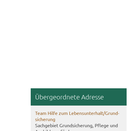
Über­ge­ord­ne­te Adres­se
Team Hilfe zum Le­bens­un­ter­halt/Grund­
si­che­rung
Sach­ge­biet Grund­si­che­rung, Pfle­ge und