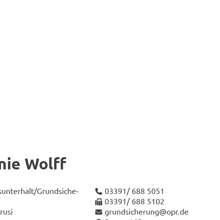
­nie Wolff
n­ter­halt/Grund­si­che­
03391/ 688 5051
03391/ 688 5102
rusi
grund­si­che­rung@opr.de