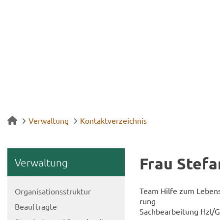
Verwaltung
Kontaktverzeichnis
Frau Ste­fa
Ver­wal­tung
Team Hilfe zum Le­bens­u
Or­ga­ni­sa­ti­ons­struk­tur
rung
Be­auf­trag­te
Sach­be­ar­bei­tung Hzl/G