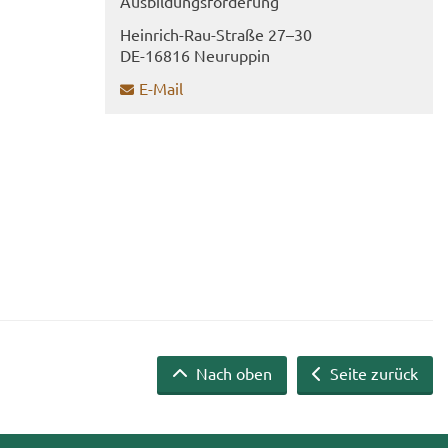
Aus­bil­dungs­för­de­rung
Heinrich-​​Rau-​Straße 27–30
DE-​16816 Neu­rup­pin
E-​Mail
Nach oben
Seite zurück