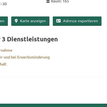
Raum: 165
7–30
ben
Karte an­zei­gen
Adres­se ex­por­tie­ren
r 3 Dienst­leis­tun­gen
r­nah­me
er und bei Er­werbs­min­de­rung
halt