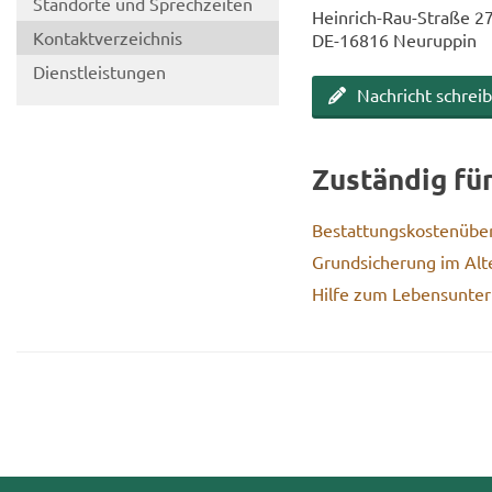
Stand­or­te und Sprech­zei­ten
Heinrich-​Rau-Straße 2
Kon­takt­ver­zeich­nis
DE-​16816 Neu­rup­pin
Dienst­leis­tun­gen
Nach­richt schrei­
Zu­stän­dig fü
Be­stat­tungs­kos­ten­übe
Grund­si­che­rung im Alt
Hilfe zum Le­bens­un­ter­