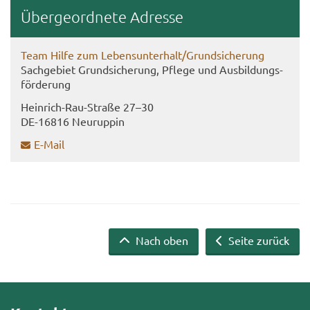
Über­ge­ord­ne­te Adres­se
Team Hilfe zum Le­bens­un­ter­halt/Grund­si­che­rung
Sach­ge­biet Grund­si­che­rung, Pfle­ge und Aus­bil­dungs­
för­de­rung
Heinrich-​​Rau-​Straße 27–30
DE-​16816 Neu­rup­pin
E-​Mail
Nach oben
Seite zurück