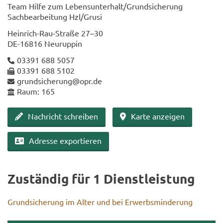
Team Hilfe zum Le­bens­un­ter­halt/Grund­si­che­rung
Sach­be­ar­bei­tung Hzl/Grusi
Heinrich-​Rau-Straße 27–30
DE-​16816 Neu­rup­pin
03391 688 5057
03391 688 5102
grund­si­che­rung@opr.de
Raum: 165
Nach­richt schrei­ben
Karte an­zei­gen
Adres­se ex­por­tie­ren
Zu­stän­dig für 1 Dienst­leis­tung
Grund­si­che­rung im Alter und bei Er­werbs­min­de­rung