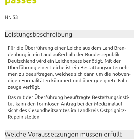
Nr. 53
Leis­tungs­be­schrei­bung
Für die Über­füh­rung einer Lei­che aus dem Land Bran­
den­burg in ein Land au­ßer­halb der Bun­des­re­pu­blik
Deutsch­land wird ein Lei­chen­pass be­nö­tigt. Mit der
Über­füh­rung einer Lei­che ist ein Be­stat­tungs­un­ter­neh­
men zu be­auf­tra­gen, wel­ches sich dann um die not­wen­
di­gen For­ma­li­tä­ten küm­mert und über ge­eig­ne­te Fahr­
zeu­ge ver­fügt.
Das mit der Über­füh­rung be­auf­trag­te Be­stat­tungs­in­sti­
tut kann den form­lo­sen An­trag bei der Me­di­zi­nal­auf­
sicht des Ge­sund­heits­am­tes im Land­kreis Ostprignitz-​
Ruppin stel­len.
Wel­che Vor­aus­set­zun­gen müs­sen er­füllt