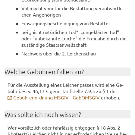
Voll­macht vom für die Be­stat­tung ver­ant­wort­li­
chen An­ge­hö­ri­gen
Ein­sar­gungs­be­schei­ni­gung vom Be­stat­ter
bei „nicht na­tür­li­chen Tod“, „un­ge­klär­ter Tod“
oder "un­be­kann­te Lei­che" die Frei­ga­be durch die
zu­stän­di­ge Staats­an­walt­schaft
Nach­weis über die 2. Lei­chen­schau
Wel­che Ge­büh­ren fal­len an?
Für die Aus­stel­lung eines Lei­chen­pas­ses wird eine Ge­
bühr i. H. v. 46,17 € gem. Ta­rif­stel­le 7.9.5 zu § 1 der
Ge­büh­ren­ord­nung MSGIV - Ge­bOMS­GIV
er­ho­ben.
Was soll­te ich noch wis­sen?
Wer vor­sätz­lich oder fahr­läs­sig ent­ge­gen § 18 Abs. 2
Bbg­BestG Lei­chen nicht in der er­for­der­li­chen Weise be­