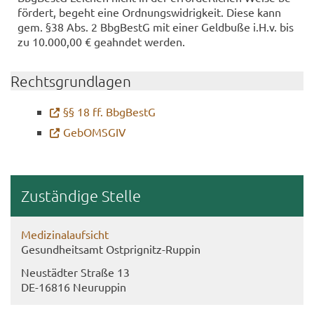
för­dert, be­geht eine Ord­nungs­wid­rig­keit. Diese kann
gem. §38 Abs. 2 Bbg­BestG mit einer Geld­bu­ße i.H.v. bis
zu 10.000,00 € ge­ahn­det wer­den.
Rechts­grund­la­gen
§§ 18 ff. Bbg­BestG
Ge­bOMS­GIV
Zu­stän­di­ge Stel­le
Me­di­zi­nal­auf­sicht
Ge­sund­heits­amt Ostprignitz-​Ruppin
Neu­städ­ter Stra­ße 13
DE-​16816 Neu­rup­pin