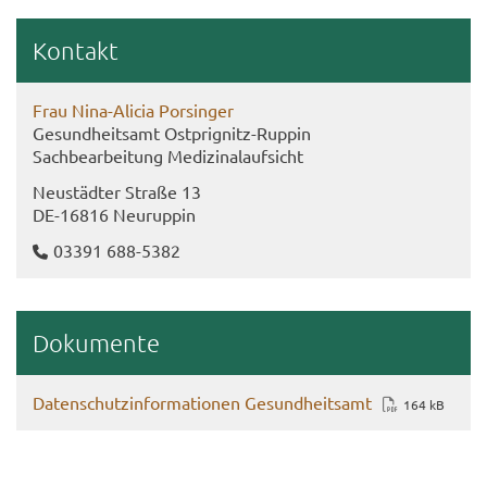
Kon­takt
Frau Nina-​Alicia Por­sin­ger
Ge­sund­heits­amt Ostprignitz-​Ruppin
Sach­be­ar­bei­tung Me­di­zi­nal­auf­sicht
Neu­städ­ter Stra­ße 13
DE-​16816 Neu­rup­pin
03391 688-​5382
Do­ku­men­te
Da­ten­schutz­in­for­ma­tio­nen Ge­sund­heits­amt
164 kB