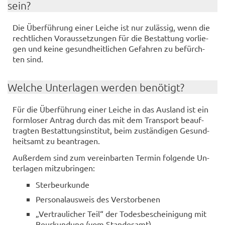
sein?
Die Über­füh­rung einer Lei­che ist nur zu­läs­sig, wenn die
recht­li­chen Vor­aus­set­zun­gen für die Be­stat­tung vor­lie­
gen und keine ge­sund­heit­li­chen Ge­fah­ren zu be­fürch­
ten sind.
Wel­che Un­ter­la­gen wer­den be­nö­tigt?
Für die Über­füh­rung einer Lei­che in das Aus­land ist ein
form­lo­ser An­trag durch das mit dem Trans­port be­auf­
trag­ten Be­stat­tungs­in­sti­tut, beim zu­stän­di­gen Ge­sund­
heits­amt zu be­an­tra­gen.
Au­ßer­dem sind zum ver­ein­bar­ten Ter­min fol­gen­de Un­
ter­la­gen mit­zu­brin­gen:
Ster­be­ur­kun­de
Per­so­nal­aus­weis des Ver­stor­be­nen
„Ver­trau­li­cher Teil“ der To­des­be­schei­ni­gung mit
Be­ur­kun­dung (vom Stan­des­amt)