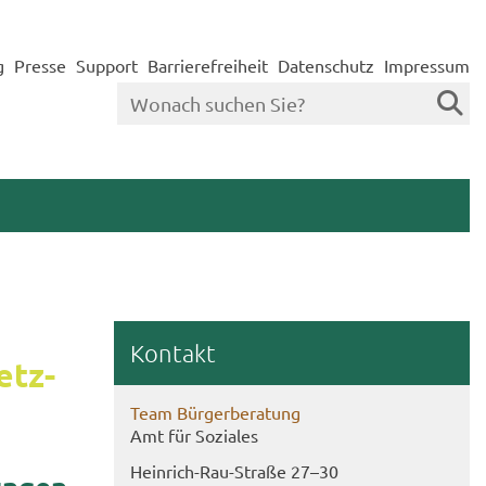
g
Presse
Support
Barrierefreiheit
Datenschutz
Impressum
Kon­takt
etz­
Team Bür­ger­be­ra­tung
Amt für So­zia­les
Heinrich-​Rau-Straße 27–30