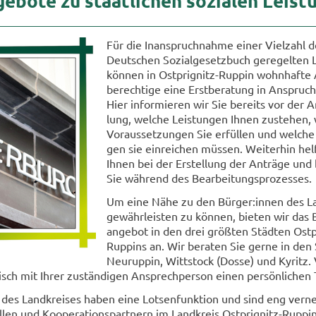
ge­bo­te zu staat­li­chen so­zia­len Leis­t
Für die In­an­spruch­nah­me einer Viel­zahl 
Deut­schen So­zi­al­ge­setz­buch ge­re­gel­ten 
kön­nen in Ostprignitz-​Ruppin wohn­haf­te 
be­rech­ti­ge eine Erst­be­ra­tung in An­spru
Hier in­for­mie­ren wir Sie be­reits vor der An
lung, wel­che Leis­tun­gen Ihnen zu­ste­hen,
Vor­aus­set­zun­gen Sie er­fül­len und wel­che 
gen sie ein­rei­chen müs­sen. Wei­ter­hin hel
Ihnen bei der Er­stel­lung der An­trä­ge und 
Sie wäh­rend des Be­ar­bei­tungs­pro­zes­ses.
Um eine Nähe zu den Bür­ger:innen des Lan
ge­währ­leis­ten zu kön­nen, bie­ten wir das 
an­ge­bot in den drei größ­ten Städ­ten Ostpr
Ruppins an. Wir be­ra­ten Sie gerne in den 
Neu­rup­pin, Witt­stock (Dosse) und Ky­ritz. 
nisch mit Ihrer zu­stän­di­gen An­sprech­per­son einen per­sön­li­chen
 des Land­krei­ses haben eine Lot­sen­funk­ti­on und sind eng ver­n
l­len und Ko­ope­ra­ti­ons­part­nern im Land­kreis Ostprignitz-​Ruppin.