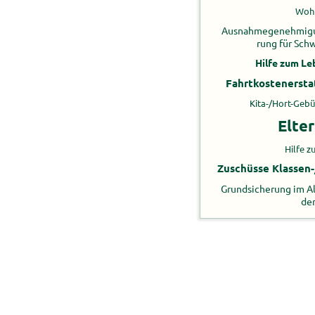
Wohn
Aus­nah­me­ge­neh­mi­g
rung für Schwe
Hilfe zum Le­b
Fahrt­kos­ten­er­st
Kita-/Hort-​Ge
El­te
Hilfe zu
Zu­schüs­se Klassen-​/
Grund­si­che­rung im Al
de­