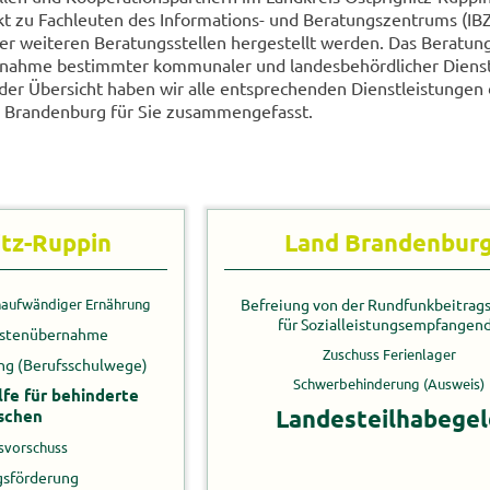
t zu Fach­leu­ten des Informations-​ und Be­ra­tungs­zen­trums (IBZ
r wei­te­ren Be­ra­tungs­stel­len her­ge­stellt wer­den. Das Be­ra­tung
­nah­me be­stimm­ter kom­mu­na­ler und lan­des­be­hörd­li­cher Dienst­
n­der Über­sicht haben wir alle ent­spre­chen­den Dienst­leis­tun­gen
 Bran­den­burg für Sie zu­sam­men­ge­fasst.
tz-​Ruppin
Land Bran­den­bur
auf­wän­di­ger Er­näh­rung
Be­frei­ung von der Rund­funk­bei­trags
für So­zi­al­leis­tungs­emp­fan­gen­
s­ten­über­nah­me
Zu­schuss Fe­ri­en­la­ger
ung (Be­rufs­schul­we­ge)
Schwer­be­hin­de­rung (Aus­weis)
l­fe für be­hin­der­te
Lan­des­teil­ha­be­ge
schen
s­vor­schuss
s­för­de­rung