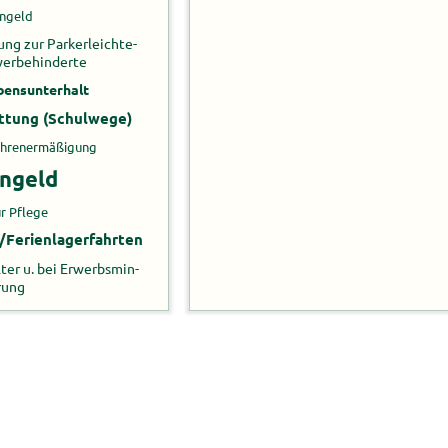
­geld
ung zur Park­erleich­te­
r­be­hin­der­te
ens­un­ter­halt
at­tung (Schul­we­ge)
bührenermäßigung
rn­geld
r Pfle­ge
Fe­ri­en­la­ger­fahr­ten
ter u. bei Er­werbs­min­
rung