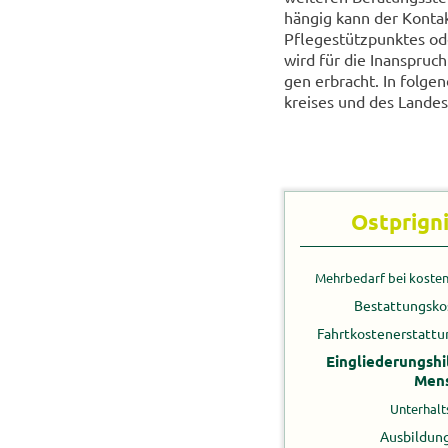
hän­gig kann der Kon­tak
Pfle­ge­stütz­punk­tes ode
wird für die In­an­spruch
gen er­bracht. In fol­ge
krei­ses und des Lan­des
Ostprigni
Mehr­be­darf bei kos­ten­
Be­stat­tungs­ko
Fahrt­kos­ten­er­stat­t
Ein­glie­de­rungs­hi
Men­
Un­ter­halt
Aus­bil­dung