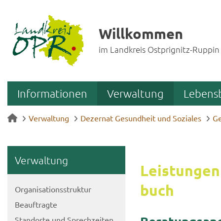
Willkommen
im Landkreis Ostprignitz-Ruppin
Informationen
Verwaltung
Lebens
Verwaltung
Dezernat Gesundheit und Soziales
Ge
Ver­wal­tung
Leis­tun­gen
buch
Or­ga­ni­sa­ti­ons­struk­tur
Be­auf­trag­te
Stand­or­te und Sprech­zei­ten