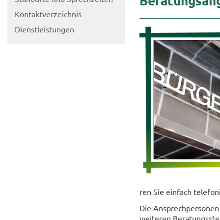
Be­ra­tungs­an­
Kon­takt­ver­zeich­nis
Dienst­leis­tun­gen
ren Sie ein­fach te­le­fo­
Die An­sprech­per­so­nen
wei­te­ren Be­ra­tungs­ste