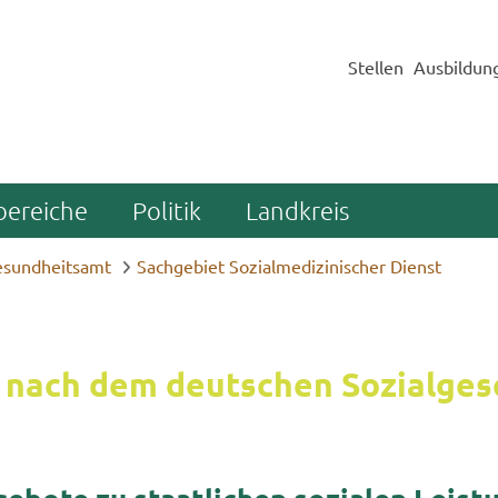
Stellen
Ausbildun
bereiche
Politik
Landkreis
sundheitsamt
Sachgebiet Sozialmedizinischer Dienst
 nach dem deut­schen So­zi­al­ge­s