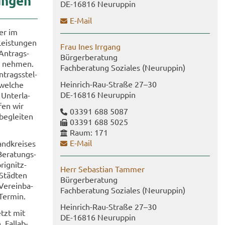
un­gen
DE-​16816 Neu­rup­pin
E-​Mail
der im
Leis­tun­gen
Frau Ines Irr­gang
An­trags­
Bür­ger­be­ra­tung
ch neh­men.
Fach­be­ra­tung So­zia­les (Neu­rup­pin)
­trags­stel­
Heinrich-​Rau-Straße 27–30
 wel­che
DE-​16816 Neu­rup­pin
Un­ter­la­
­fen wir
03391 688 5087
be­glei­ten
03391 688 5025
Raum: 171
E-​Mail
d­krei­ses
Be­ra­tungs­
ignitz-​
Herr Se­bas­ti­an Tammer
Städ­ten
Bür­ger­be­ra­tung
Ver­ein­ba­
Fach­be­ra­tung So­zia­les (Neu­rup­pin)
 Ter­min.
Heinrich-​Rau-Straße 27–30
etzt mit
DE-​16816 Neu­rup­pin
 Fall­ab­