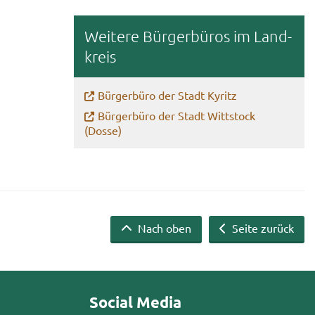
Wei­te­re Bür­ger­bü­ros im Land­
kreis
Bür­ger­bü­ro der Stadt Ky­ritz
Bür­ger­bü­ro der Stadt Witt­stock
(Dosse)
Nach oben
Seite zurück
Social Media