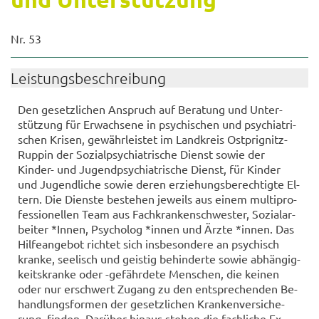
Nr. 53
Leis­tungs­be­schrei­bung
Den ge­setz­li­chen An­spruch auf Be­ra­tung und Un­ter­
stüt­zung für Er­wach­se­ne in psy­chi­schen und psych­ia­tri­
schen Kri­sen, ge­währ­leis­tet im Land­kreis Ostprignitz-​
Ruppin der So­zi­al­psych­ia­tri­sche Dienst sowie der
Kinder-​ und Ju­gend­psych­ia­tri­sche Dienst, für Kin­der
und Ju­gend­li­che sowie deren er­zie­hungs­be­rech­tig­te El­
tern. Die Diens­te be­stehen je­weils aus einem mul­ti­pro­
fes­sio­nel­len Team aus Fach­kran­ken­schwes­ter, So­zi­al­ar­
bei­ter *Innen, Psy­cho­log *innen und Ärzte *innen. Das
Hil­fe­an­ge­bot rich­tet sich ins­be­son­de­re an psy­chisch
kran­ke, see­lisch und geis­tig be­hin­der­te sowie ab­hän­gig­
keits­kran­ke oder -​gefährdete Men­schen, die kei­nen
oder nur er­schwert Zu­gang zu den ent­spre­chen­den Be­
hand­lungs­for­men der ge­setz­li­chen Kran­ken­ver­si­che­
rung fin­den. Dar­über hin­aus ste­hen die fach­li­che Ex­