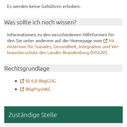
Es wer­den keine Ge­büh­ren er­ho­ben.
Was soll­te ich noch wis­sen?
In­for­ma­tio­nen zu den ver­schie­de­nen Hil­fe­for­men fin­
den Sie unter an­de­rem auf der Home­page vom
Mi­
nis­te­ri­um für So­zia­les, Ge­sund­heit, In­te­gra­ti­on und Ver­
brau­cher­schutz des Lan­des Bran­den­burg (MSGIV)
.
Rechts­grund­la­ge
§§ 6,8 Bb­gGDG
Bb­g­PsychKG
Zu­stän­di­ge Stel­le