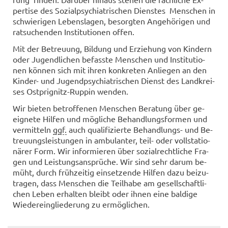
per­ti­se des So­zi­al­psych­ia­tri­schen Diens­tes Men­schen in
schwie­ri­gen Le­bens­la­gen, be­sorg­ten An­ge­hö­ri­gen und
rat­su­chen­den In­sti­tu­tio­nen offen.
Mit der Be­treu­ung, Bil­dung und Er­zie­hung von Kin­dern
oder Ju­gend­li­chen be­fass­te Men­schen und In­sti­tu­tio­
nen kön­nen sich mit ihren kon­kre­ten An­lie­gen an den
Kinder-​ und Ju­gend­psych­ia­tri­schen Dienst des Land­krei­
ses Ostprignitz-​Ruppin wen­den.
Wir bie­ten be­trof­fe­nen Men­schen Be­ra­tung über ge­
eig­ne­te Hil­fen und mög­li­che Be­hand­lungs­for­men und
ver­mit­teln
ggf.
auch qua­li­fi­zier­te Behandlungs-​ und Be­
treu­ungs­leis­tun­gen in am­bu­lan­ter, teil- oder voll­sta­tio­
nä­rer Form. Wir in­for­mie­ren über so­zi­al­recht­li­che Fra­
gen und Leis­tungs­an­sprü­che. Wir sind sehr darum be­
müht, durch früh­zei­tig ein­set­zen­de Hil­fen dazu bei­zu­
tra­gen, dass Men­schen die Teil­ha­be am ge­sell­schaft­li­
chen Leben er­hal­ten bleibt oder ihnen eine bal­di­ge
Wie­der­ein­glie­de­rung zu er­mög­li­chen.