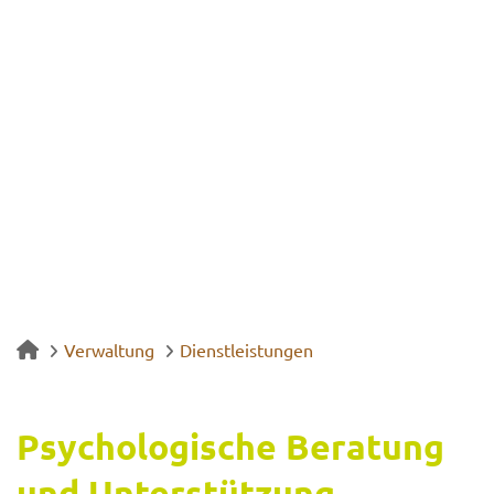
Verwaltung
Dienstleistungen
Psy­cho­lo­gi­sche Be­ra­tung
und Un­ter­stüt­zung