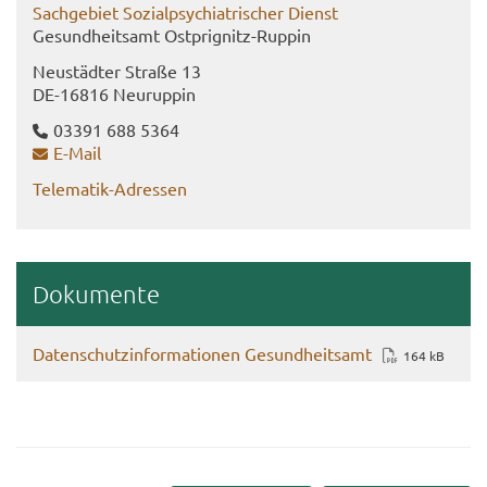
Sach­ge­biet So­zi­al­psych­ia­tri­scher Dienst
Ge­sund­heits­amt Ostprignitz-​Ruppin
Neu­städ­ter Stra­ße 13
DE-​16816 Neu­rup­pin
03391 688 5364
E-​Mail
Telematik-​Adressen
Do­ku­men­te
Da­ten­schutz­in­for­ma­tio­nen Ge­sund­heits­amt
164 kB