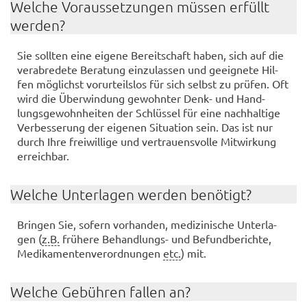
Wel­che Vor­aus­set­zun­gen müs­sen er­füllt
wer­den?
Sie soll­ten eine ei­ge­ne Be­reit­schaft haben, sich auf die
ver­ab­re­de­te Be­ra­tung ein­zu­las­sen und ge­eig­ne­te Hil­
fen mög­lichst vor­ur­teils­los für sich selbst zu prü­fen. Oft
wird die Über­win­dung ge­wohn­ter Denk- und Hand­
lungs­ge­wohn­hei­ten der Schlüs­sel für eine nach­hal­ti­ge
Ver­bes­se­rung der ei­ge­nen Si­tua­ti­on sein. Das ist nur
durch Ihre frei­wil­li­ge und ver­trau­ens­vol­le Mit­wir­kung
er­reich­bar.
Wel­che Un­ter­la­gen wer­den be­nö­tigt?
Brin­gen Sie, so­fern vor­han­den, me­di­zi­ni­sche Un­ter­la­
gen (
z.B.
frü­he­re Behandlungs-​ und Be­fund­be­rich­te,
Me­di­ka­men­ten­ver­ord­nun­gen
etc.
) mit.
Wel­che Ge­büh­ren fal­len an?