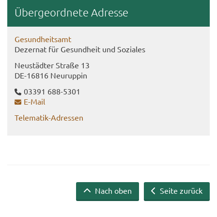
Über­ge­ord­ne­te Adres­se
Ge­sund­heits­amt
De­zer­nat für Ge­sund­heit und So­zia­les
Neu­städ­ter Stra­ße 13
DE-​16816 Neu­rup­pin
03391 688-​5301
E-​Mail
Telematik-​Adressen
Nach oben
Seite zurück