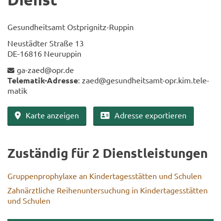
Ge­sund­heits­amt Ostprignitz-​Ruppin
Neu­städ­ter Stra­ße 13
DE-​16816 Neu­rup­pin
ga-​zaed@opr.de
Telematik-​Adresse
: zaed@gesundheitsamt-​opr.kim.te­le­
ma­tik
Karte an­zei­gen
Adres­se ex­por­tie­ren
Zu­stän­dig für 2 Dienst­leis­tun­gen
Grup­pen­pro­phy­la­xe an Kin­der­ta­ges­stät­ten und Schu­len
Zahn­ärzt­li­che Rei­hen­un­ter­su­chung in Kin­der­ta­ges­stät­ten
und Schu­len