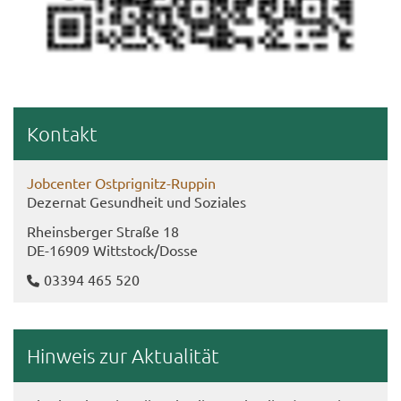
Kon­takt
Job­cen­ter Ostprignitz-​Ruppin
De­zer­nat Ge­sund­heit und So­zia­les
Rheins­ber­ger Stra­ße 18
DE-​16909 Witt­stock/Dosse
03394 465 520
Hin­weis zur Ak­tua­li­tät