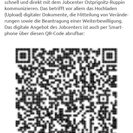
schnell und di­rekt mit dem Job­cen­ter Ostprignitz-​Ruppin
kom­mu­ni­zie­ren. Das be­trifft vor allem das Hoch­la­den
(Upload) di­gi­ta­ler Do­ku­men­te, die Mit­tei­lung von Ver­än­de­
run­gen sowie die Be­an­tra­gung einer Wei­ter­be­wil­li­gung.
Das di­gi­ta­le An­ge­bot des Job­cen­ters ist auch per Smart­
pho­ne über die­sen QR-​Code ab­ruf­bar: