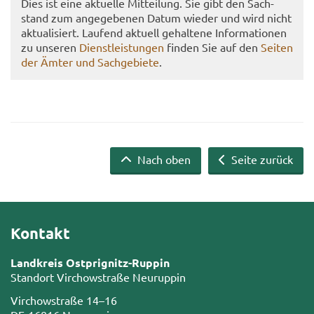
Dies ist eine ak­tu­el­le Mit­tei­lung. Sie gibt den Sach­
stand zum an­ge­ge­be­nen Datum wie­der und wird nicht
ak­tua­li­siert. Lau­fend ak­tu­ell ge­hal­te­ne In­for­ma­tio­nen
zu un­se­ren
Dienst­leis­tun­gen
fin­den Sie auf den
Sei­ten
der Ämter und Sach­ge­bie­te
.
Nach oben
Seite zurück
Kontakt
Landkreis Ostprignitz-Ruppin
Standort Virchowstraße Neuruppin
Virchowstraße 14–16