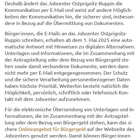
Des­halb än­dert das Job­cen­ter Ostprignitz-​Ruppin die
Kom­mu­ni­ka­ti­on per E-​Mail und weist auf an­de­re Mög­lich­
kei­ten der Kom­mu­ni­ka­ti­on hin, die si­che­rer sind, ins­be­son­
de­re in Bezug auf die Über­mitt­lung von Do­ku­men­ten.
Bür­ger:innen, die E-​Mails an das Job­cen­ter Ostprignitz-​
Ruppin schrei­ben, er­hal­ten ab dem 1. Mai 2025 eine au­to­
ma­ti­sche Ant­wort mit Hin­wei­sen zu di­gi­ta­len Al­ter­na­ti­ven.
Un­ter­la­gen und In­for­ma­tio­nen, die im Zu­sam­men­hang mit
der An­trag­stel­lung oder dem Bezug von Bür­ger­geld ste­
hen sowie damit ver­bun­de­ne Do­ku­men­te, wer­den dann
nicht mehr per E-​Mail ent­ge­gen­ge­nom­men. Der Schutz
und die si­che­re Ver­ar­bei­tung per­so­nen­be­zo­ge­ner Daten
haben höchs­te Prio­ri­tät. Wei­ter­hin be­steht na­tür­lich die
Mög­lich­keit, per­sön­lich, schrift­lich oder te­le­fo­nisch Kon­
takt mit dem Job­cen­ter auf­zu­neh­men.
Für die elek­tro­ni­sche Über­sen­dung von Un­ter­la­gen und In­
for­ma­tio­nen, die im Zu­sam­men­hang mit der An­trag­stel­
lung oder dem Bezug von Bür­ger­geld ste­hen, kann das si­
che­re
On­line­an­ge­bot für Bür­ger­geld
auf der Web­sei­te des
Job­cen­ters ge­nutzt wer­den. Damit kön­nen Bür­ger:innen