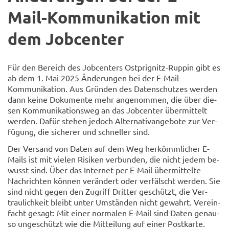
Mail-Kommunikation mit
dem Job­cen­ter
Für den Be­reich des Job­cen­ters Ostprignitz-​Ruppin gibt es
ab dem 1. Mai 2025 Än­de­run­gen bei der E-​Mail-
Kommunikation. Aus Grün­den des Da­ten­schut­zes wer­den
dann keine Do­ku­men­te mehr an­ge­nom­men, die über die­
sen Kom­mu­ni­ka­ti­ons­weg an das Job­cen­ter über­mit­telt
wer­den. Dafür ste­hen je­doch Al­ter­na­tiv­an­ge­bo­te zur Ver­
fü­gung, die si­che­rer und schnel­ler sind.
Der Ver­sand von Daten auf dem Weg her­kömm­li­cher E-​
Mails ist mit vie­len Ri­si­ken ver­bun­den, die nicht jedem be­
wusst sind. Über das In­ter­net per E-​Mail über­mit­tel­te
Nach­rich­ten kön­nen ver­än­dert oder ver­fälscht wer­den. Sie
sind nicht gegen den Zu­griff Drit­ter ge­schützt, die Ver­
trau­lich­keit bleibt unter Um­stän­den nicht ge­wahrt. Ver­ein­
facht ge­sagt: Mit einer nor­ma­len E-​Mail sind Daten ge­nau­
so un­ge­schützt wie die Mit­tei­lung auf einer Post­kar­te.