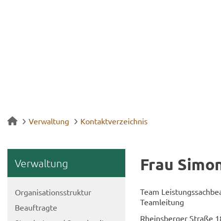
Verwaltung
Kontaktverzeichnis
Frau Si­mo
Ver­wal­tung
Team Leis­tungs­sach­be­a
Or­ga­ni­sa­ti­ons­struk­tur
Team­lei­tung
Be­auf­trag­te
Rheins­ber­ger Stra­ße 1