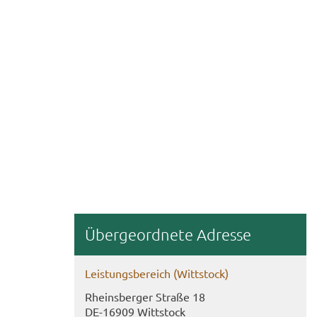
Über­ge­ord­ne­te Adres­se
Leis­tungs­be­reich (Witt­stock)
Rheins­ber­ger Stra­ße 18
DE-​16909 Witt­stock