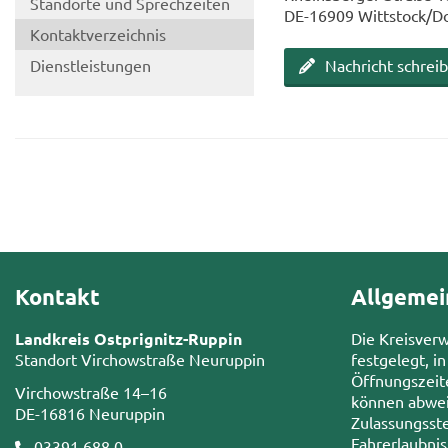
Stand­or­te und Sprech­zei­ten
DE-​16909 Witt­stock/D
Kon­takt­ver­zeich­nis
Dienst­leis­tun­gen
Nach­richt schrei­
Kontakt
Allgemei
Landkreis Ostprignitz-Ruppin
Die Kreisver
Standort Virchowstraße Neuruppin
festgelegt, in
Öffnungszeit
Virchowstraße 14–16
können abwei
DE-16816 Neuruppin
Zulassungsste
Fahrerlaubni
03391 688 0