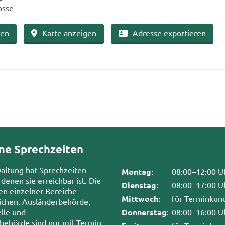
osse
ben
Karte an­zei­gen
Adres­se ex­por­tie­ren
ne Sprechzeiten
waltung hat Sprechzeiten
Montag
:
08:00–12:00 U
 denen sie erreichbar ist. Die
Dienstag
:
08:00–17:00 U
en einzelner Bereiche
Mittwoch
:
für Terminkun
chen. Ausländerbehörde,
lle und
Donnerstag
:
08:00–16:00 U
sbehörde sind nur mit Termin