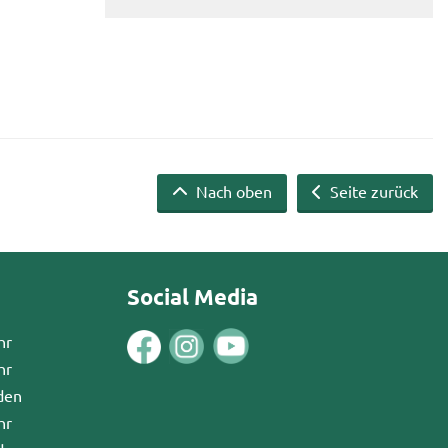
Nach oben
Seite zurück
Social Media
hr
hr
den
hr