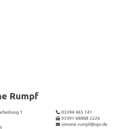
­ne Rumpf
r­bei­tung 1
03394 465 141
03391 68888 2226
si­mo­ne.rumpf@opr.de
8