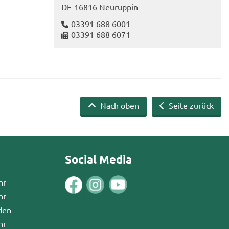
DE-​16816 Neu­rup­pin
03391 688 6001
03391 688 6071
Nach oben
Seite zurück
Social Media
hr
hr
den
hr