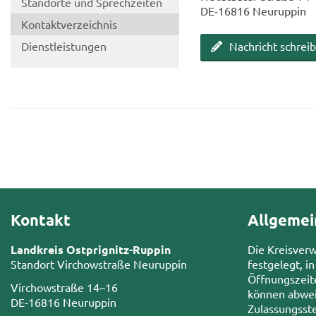
Stand­or­te und Sprech­zei­ten
DE-​16816 Neu­rup­pin
Kon­takt­ver­zeich­nis
Dienst­leis­tun­gen
Nach­richt schrei­
Kontakt
Allgemei
Landkreis Ostprignitz-Ruppin
Die Kreisver
Standort Virchowstraße Neuruppin
festgelegt, in
Öffnungszeit
Virchowstraße 14–16
können abwei
DE-16816 Neuruppin
Zulassungsste