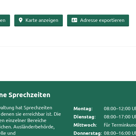
ben
Karte an­zei­gen
Adres­se ex­por­tie­ren
ne Sprechzeiten
waltung hat Sprechzeiten
Montag
:
08:00–12:00 U
 denen sie erreichbar ist. Die
Dienstag
:
08:00–17:00 U
en einzelner Bereiche
Mittwoch
:
für Terminkun
chen. Ausländerbehörde,
lle und
Donnerstag
:
08:00–16:00 U