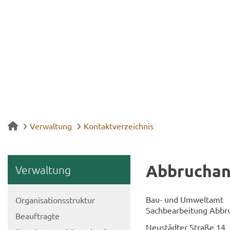
Verwaltung
Kontaktverzeichnis
Ab­bruch­an
Ver­wal­tung
Bau- und Um­welt­amt
Or­ga­ni­sa­ti­ons­struk­tur
Sach­be­ar­bei­tung Ab­br
Be­auf­trag­te
Neu­städ­ter Stra­ße 14