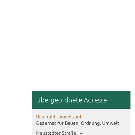
Über­ge­ord­ne­te Adres­se
Bau- und Um­welt­amt
De­zer­nat für Bauen, Ord­nung, Um­welt
Neu­städ­ter Stra­ße 14