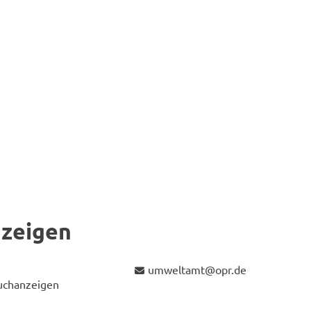
­zei­gen
um­welt­amt@opr.de
uch­an­zei­gen