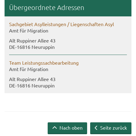
Über­ge­ord­ne­te Adres­sen
Sach­ge­biet Asyl­leis­tun­gen / Lie­gen­schaf­ten Asyl
Amt für Mi­gra­ti­on
Alt Rup­pi­ner Allee 43
DE-​16816 Neu­rup­pin
Team Leis­tungs­sach­be­ar­bei­tung
Amt für Mi­gra­ti­on
Alt Rup­pi­ner Allee 43
DE-​16816 Neu­rup­pin
Nach oben
Seite zurück