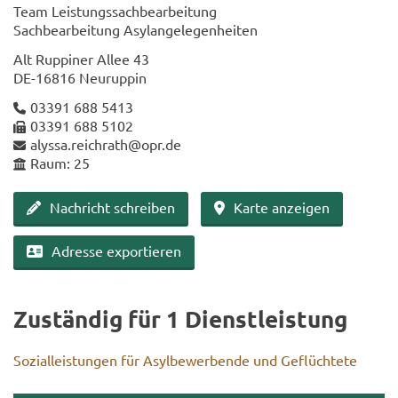
Team Leis­tungs­sach­be­ar­bei­tung
Sach­be­ar­bei­tung Asyl­an­ge­le­gen­hei­ten
Alt Rup­pi­ner Allee 43
DE-​16816 Neu­rup­pin
03391 688 5413
03391 688 5102
alys­sa.reich­rath@opr.de
Raum: 25
Nach­richt schrei­ben
Karte an­zei­gen
Adres­se ex­por­tie­ren
Zu­stän­dig für 1 Dienst­leis­tung
So­zi­al­leis­tun­gen für Asyl­be­wer­ben­de und Ge­flüch­te­te