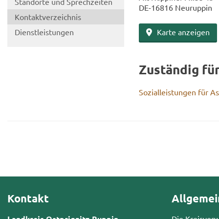
Stand­or­te und Sprech­zei­ten
DE-​16816 Neu­rup­pin
Kon­takt­ver­zeich­nis
Dienst­leis­tun­gen
Karte an­zei­gen
Zu­stän­dig fü
So­zi­al­leis­tun­gen für 
Kontakt
Allgemei
Landkreis Ostprignitz-Ruppin
Die Kreisver