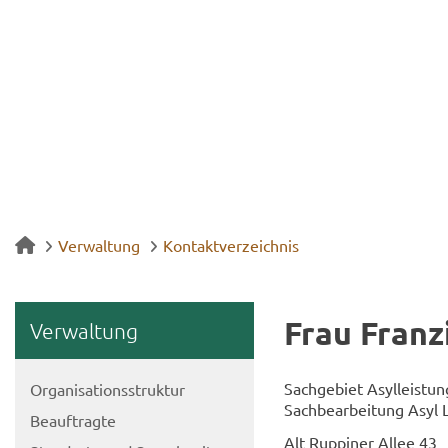
Verwaltung
Kontaktverzeichnis
Frau Fran­z
Ver­wal­tung
Sach­ge­biet Asyl­leis­tun
Or­ga­ni­sa­ti­ons­struk­tur
Sach­be­ar­bei­tung Asyl 
Be­auf­trag­te
Alt Rup­pi­ner Allee 43