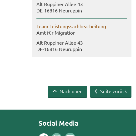
Alt Rup­pi­ner Allee 43
DE-​16816 Neu­rup­pin
Team Leis­tungs­sach­be­ar­bei­tung
Amt für Mi­gra­ti­on
Alt Rup­pi­ner Allee 43
DE-​16816 Neu­rup­pin
Nach oben
Seite zurück
Social Media