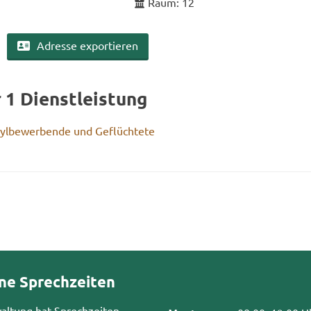
Raum: 12
Adres­se ex­por­tie­ren
r 1 Dienst­leis­tung
Asyl­be­wer­ben­de und Ge­flüch­te­te
ne Sprechzeiten
waltung hat Sprechzeiten