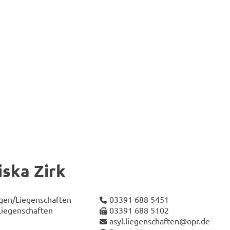
is­ka Zirk
­gen/Lie­gen­schaf­ten
03391 688 5451
Lie­gen­schaf­ten
03391 688 5102
asyl.lie­gen­schaf­ten@opr.de