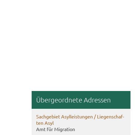
Über­ge­ord­ne­te Adres­sen
Sach­ge­biet Asyl­leis­tun­gen / Lie­gen­schaf­
ten Asyl
Amt für Mi­gra­ti­on