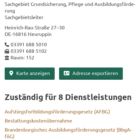
Sach­ge­biet Grund­si­che­rung, Pfle­ge und Aus­bil­dungs­för­de­
rung
Sach­ge­biets­lei­ter
Heinrich-​Rau-Straße 27–30
DE-​16816 Neu­rup­pin
03391 688 5010
03391 688 5102
Raum: 152
Karte an­zei­gen
Adres­se ex­por­tie­ren
Zu­stän­dig für 8 Dienst­leis­tun­gen
Auf­stiegs­fort­bil­dungs­för­de­rungs­ge­setz (AFBG)
Be­stat­tungs­kos­ten­über­nah­me
Bran­den­bur­gi­sches Aus­bil­dungs­för­de­rungs­ge­setz (Bb­gA­
föG)