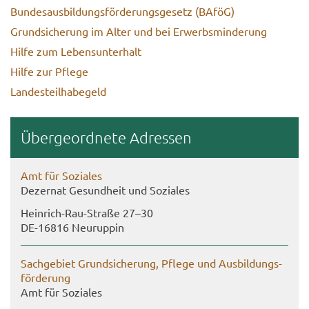
Bun­des­aus­bil­dungs­för­de­rungs­ge­setz (BAföG)
Grund­si­che­rung im Alter und bei Er­werbs­min­de­rung
Hilfe zum Le­bens­un­ter­halt
Hilfe zur Pfle­ge
Lan­des­teil­ha­be­geld
Über­ge­ord­ne­te Adres­sen
Amt für So­zia­les
De­zer­nat Ge­sund­heit und So­zia­les
Heinrich-​Rau-Straße 27–30
DE-​16816 Neu­rup­pin
Sach­ge­biet Grund­si­che­rung, Pfle­ge und Aus­bil­dungs­
för­de­rung
Amt für So­zia­les