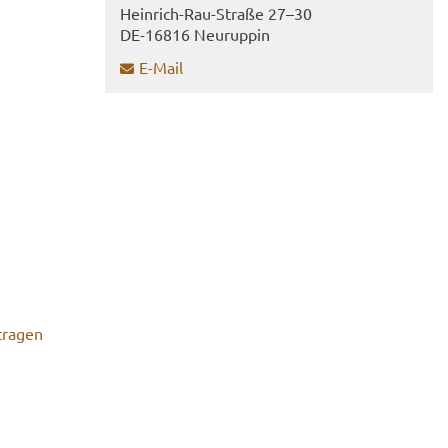
Heinrich-​Rau-Straße 27–30
DE-​16816 Neu­rup­pin
E-​Mail
tra­gen