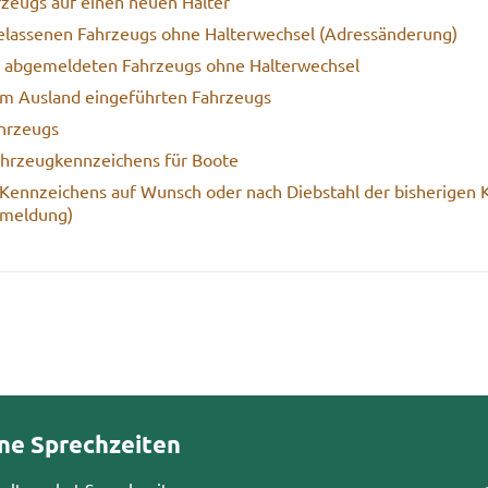
­zeugs auf einen neuen Hal­ter
las­se­nen Fahr­zeugs ohne Hal­ter­wech­sel (Adress­än­de­rung)
s ab­ge­mel­de­ten Fahr­zeugs ohne Hal­ter­wech­sel
m Aus­land ein­ge­führ­ten Fahr­zeugs
hr­zeugs
fahr­zeug­kenn­zei­chens für Boote
Kenn­zei­chens auf Wunsch oder nach Dieb­stahl der bis­he­ri­gen 
­mel­dung)
ne Sprechzeiten