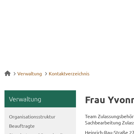
Verwaltung
Kontaktverzeichnis
Frau Yvon
Ver­wal­tung
Team Zu­las­sungs­be­hör
Or­ga­ni­sa­ti­ons­struk­tur
Sach­be­ar­bei­tung Zu­las
Be­auf­trag­te
Heinrich-​Rau-Straße 2