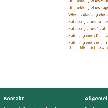
Um­mel­dung eines Fahr
Um­mel­dung eines zu­ge­
Wie­der­zu­las­sung eine
Zu­las­sung eines aus de
Zu­las­sung eines Neu­fa
Zu­tei­lung eines Klein­
Zu­tei­lung eines neuen 
chen­schil­der (ohne Um
Kontakt
Allgemei