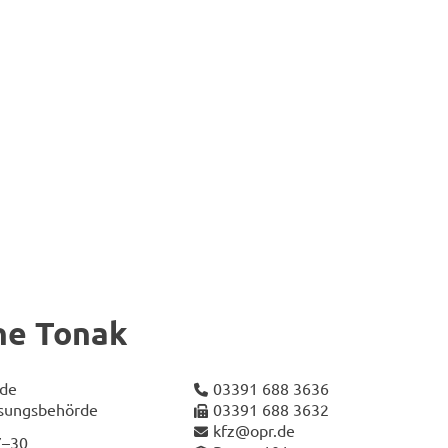
ne Tonak
­de
03391 688 3636
­sungs­be­hör­de
03391 688 3632
kfz@opr.de
7–30