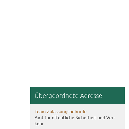
Über­ge­ord­ne­te Adres­se
Team Zu­las­sungs­be­hör­de
Amt für öf­fent­li­che Si­cher­heit und Ver­
kehr