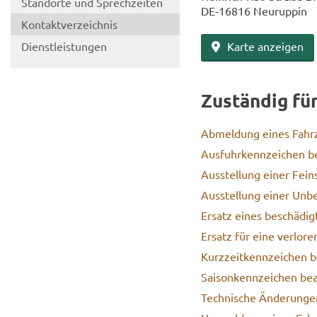
Stand­or­te und Sprech­zei­ten
DE-​16816 Neu­rup­pin
Kon­takt­ver­zeich­nis
Dienst­leis­tun­gen
Karte an­zei­gen
Zu­stän­dig fü
Ab­mel­dung eines Fahr­
Aus­fuhr­kenn­zei­chen be
Aus­stel­lung einer Fein­
Aus­stel­lung einer Un­be­
Er­satz eines be­schä­dig
Er­satz für eine ver­lo­re
Kurz­zeit­kenn­zei­chen b
Sai­son­kenn­zei­chen be­
Tech­ni­sche Än­de­run­gen