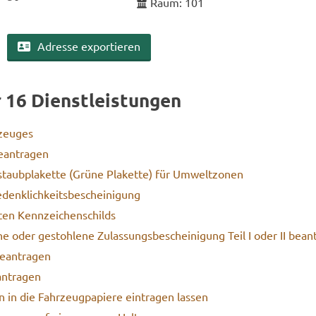
Raum: 101
Adres­se ex­por­tie­ren
r 16 Dienst­leis­tun­gen
zeu­ges
­an­tra­gen
staub­pla­ket­te (Grüne Pla­ket­te) für Um­welt­zo­nen
denk­lich­keits­be­schei­ni­gung
­ten Kenn­zei­chen­schilds
­ne oder ge­stoh­le­ne Zu­las­sungs­be­schei­ni­gung Teil I oder II be­an­
e­an­tra­gen
an­tra­gen
 in die Fahr­zeug­pa­pie­re ein­tra­gen las­sen