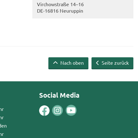
Virch­ow­stra­ße 14–16
DE-​16816 Neu­rup­pin
Nach oben
Seite zurück
Social Media
hr
hr
den
hr