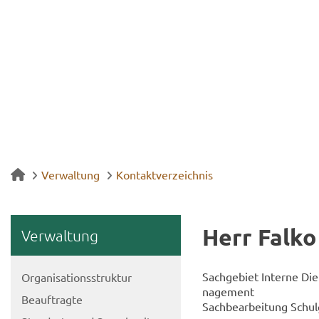
Verwaltung
Kontaktverzeichnis
Herr Falko
Ver­wal­tung
Sach­ge­biet In­ter­ne Di
Or­ga­ni­sa­ti­ons­struk­tur
nage­ment
Be­auf­trag­te
Sach­be­ar­bei­tung Schul