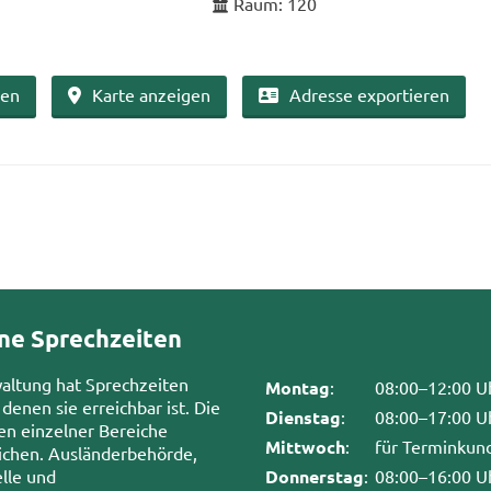
Raum: 120
ben
Karte an­zei­gen
Adres­se ex­por­tie­ren
ne Sprechzeiten
waltung hat Sprechzeiten
Montag
:
08:00–12:00 U
 denen sie erreichbar ist. Die
Dienstag
:
08:00–17:00 U
en einzelner Bereiche
Mittwoch
:
für Terminkun
chen. Ausländerbehörde,
lle und
Donnerstag
:
08:00–16:00 U