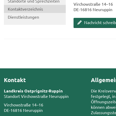
Stand­or­te und Sprech­zei­ten
Virch­ow­stra­ße 14–16
Kon­takt­ver­zeich­nis
DE-​16816 Neu­rup­pin
Dienst­leis­tun­gen
Nach­richt schrei­
Kontakt
Allgemei
Landkreis Ostprignitz-Ruppin
Die Kreisver
Standort Virchowstraße Neuruppin
festgelegt, in
Öffnungszeit
Virchowstraße 14–16
können abwei
DE-16816 Neuruppin
Zulassungsste