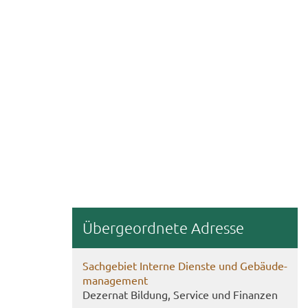
Über­ge­ord­ne­te Adres­se
Sach­ge­biet In­ter­ne Diens­te und Ge­bäu­de­
ma­nage­ment
De­zer­nat Bil­dung, Ser­vice und Fi­nan­zen